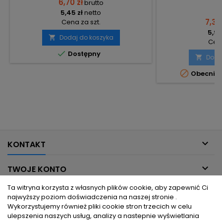
6,70 zł
brutto
5,45 zł
netto
7,36
Cena za szt.
5,98
Dodaj do koszyka

Cena

Dostępny
Doda


Obecnie 

KONTAKT

TWOJE KONTO
Ta witryna korzysta z własnych plików cookie, aby zapewnić Ci

INFORMACJE DLA CIEBIE
najwyższy poziom doświadczenia na naszej stronie .
Wykorzystujemy również pliki cookie stron trzecich w celu
ulepszenia naszych usług, analizy a nastepnie wyświetlania

PRODUKTY