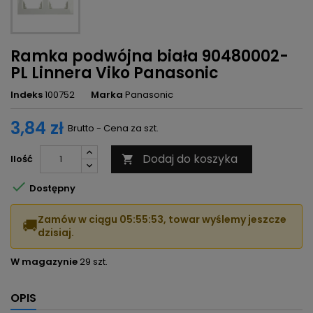
Ramka podwójna biała 90480002-
PL Linnera Viko Panasonic
Indeks
100752
Marka
Panasonic
3,84 zł
Brutto - Cena za szt.
Dodaj do koszyka
Ilość


Dostępny
Zamów w ciągu
05:55:52
, towar wyślemy jeszcze
🚚
dzisiaj.
W magazynie
29 szt.
OPIS