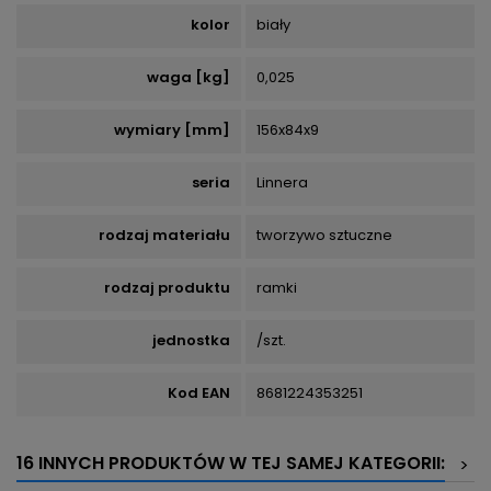
kolor
biały
waga [kg]
0,025
wymiary [mm]
156x84x9
seria
Linnera
rodzaj materiału
tworzywo sztuczne
rodzaj produktu
ramki
jednostka
/szt.
Kod EAN
8681224353251
16 INNYCH PRODUKTÓW W TEJ SAMEJ KATEGORII:
>