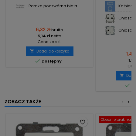
Ramka poczwórna biała ...
Kołnierz 
Gniazdo 
6,32 zł
brutto
Gniazdo 
5,14 zł
netto
Cena za szt.
Dodaj do koszyka

1,43 
1,16

Dostępny
Cena
Doda


Do
ZOBACZ TAKŻE
<
>
Obecnie brak na st
favorite_border