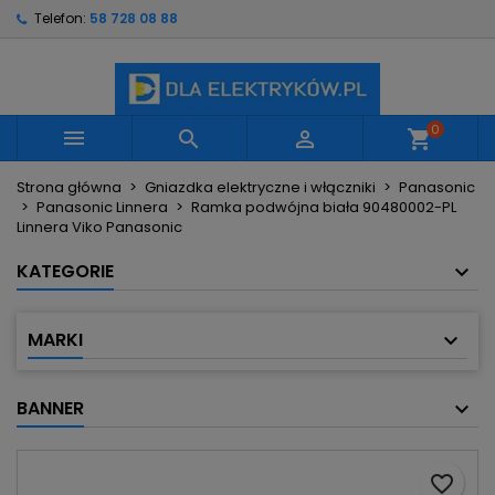
Telefon:
58 728 08 88
×
×
×
Moje listy życzeń
Utwórz listę życzeń
Zaloguj się
Utwórz nową listę
add_circle_outline
Musisz być zalogowany by zapisać produkty na
Nazwa listy życzeń
swojej liście życzeń.
0



shopping_cart
Strona główna
Gniazdka elektryczne i włączniki
Panasonic
Anuluj
Zaloguj się
Panasonic Linnera
Ramka podwójna biała 90480002-PL
Anuluj
Utwórz listę życzeń
Linnera Viko Panasonic
KATEGORIE
MARKI
BANNER
favorite_border