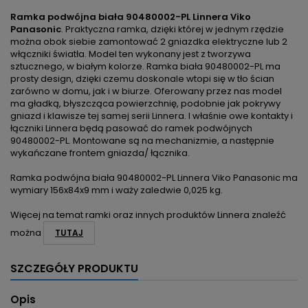
Ramka podwójna biała 90480002-PL Linnera Viko
Panasonic
. Praktyczna ramka, dzięki której w jednym rzędzie
można obok siebie zamontować 2 gniazdka elektryczne lub 2
włączniki światła. Model ten wykonany jest z tworzywa
sztucznego, w białym kolorze. Ramka biała 90480002-PL ma
prosty design, dzięki czemu doskonale wtopi się w tło ścian
zarówno w domu, jak i w biurze. Oferowany przez nas model
ma gładką, błyszcząca powierzchnię, podobnie jak pokrywy
gniazd i klawisze tej samej serii Linnera. I właśnie owe kontakty i
łączniki Linnera będą pasować do ramek podwójnych
90480002-PL. Montowane są na mechanizmie, a następnie
wykańczane frontem gniazda/ łącznika.
Ramka podwójna biała 90480002-PL Linnera Viko Panasonic ma
wymiary 156x84x9 mm i waży zaledwie 0,025 kg.
Więcej na temat ramki oraz innych produktów Linnera znaleźć
można
TUTAJ
SZCZEGÓŁY PRODUKTU
Opis