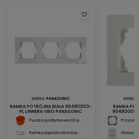
<
favorite_border
MARKA:
PANASONIC
MARKA:
RAMKA POTRÓJNA BIAŁA 90480003-
RAMKA POJ
PL LINNERA VIKO PANASONIC
90480001-P
PAN
Puszka podtynkowa 60 p...
Przycisk 
Ramka pięciokrotna bia...
Gniazdo 