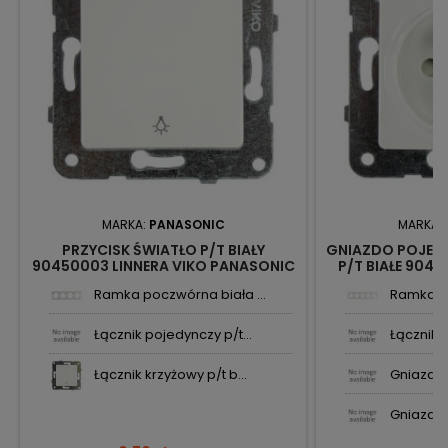
MARKA:
PANASONIC
MARKA:
PRZYCISK ŚWIATŁO P/T BIAŁY
GNIAZDO POJEDY
90450003 LINNERA VIKO PANASONIC
P/T BIAŁE 9045
PANASON
Ramka poczwórna biała ...
Ramka pi
Łącznik pojedynczy p/t...
Łącznik p
Łącznik krzyżowy p/t b...
Gniazdo 
Gniazdo 