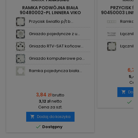
RAMKA PODWÓJNA BIAŁA
PRZYCISK ŚW
90480002-PL LINNERA VIKO
90450003 LINNE
PANASONIC
Przycisk światło p/t b...
Ramka po
Gniazdo pojedyncze z u...
Łącznik p
Gniazdo RTV-SAT końcow...
Łącznik k
Gniazdo komputerowe po...
6,70
Ramka pojedyncza biała...
5,45
Cena
Doda

3,84 zł
brutto
3,12 zł
netto

Do
Cena za szt.
Dodaj do koszyka


Dostępny