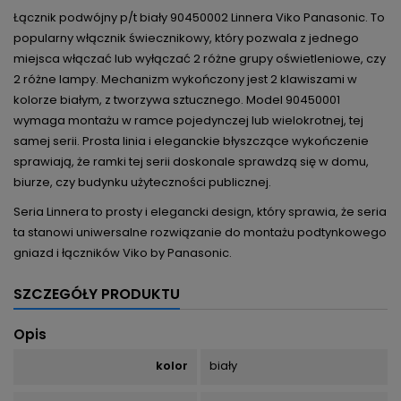
Łącznik podwójny p/t biały 90450002 Linnera Viko Panasonic. To
popularny włącznik świecznikowy, który pozwala z jednego
miejsca włączać lub wyłączać 2 różne grupy oświetleniowe, czy
2 różne lampy. Mechanizm wykończony jest 2 klawiszami w
kolorze białym, z tworzywa sztucznego. Model 90450001
wymaga montażu w ramce pojedynczej lub wielokrotnej, tej
samej serii. Prosta linia i eleganckie błyszczące wykończenie
sprawiają, że ramki tej serii doskonale sprawdzą się w domu,
biurze, czy budynku użyteczności publicznej.
Seria Linnera to prosty i elegancki design, który sprawia, że seria
ta stanowi uniwersalne rozwiązanie do montażu podtynkowego
gniazd i łączników Viko by Panasonic.
SZCZEGÓŁY PRODUKTU
Opis
kolor
biały