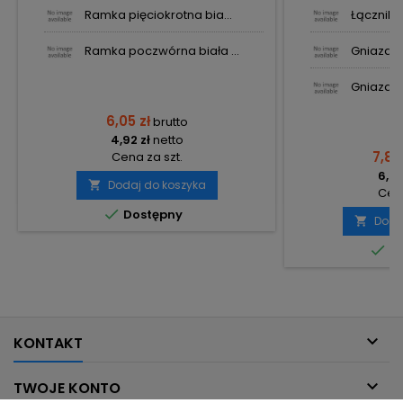
Ramka pięciokrotna bia...
Łącznik p
Ramka poczwórna biała ...
Gniazdo 
Gniazdo 
6,05 zł
brutto
4,92 zł
netto
7,88
Cena za szt.
6,41
Dodaj do koszyka

Cena

Dostępny
Doda


Do

KONTAKT

TWOJE KONTO