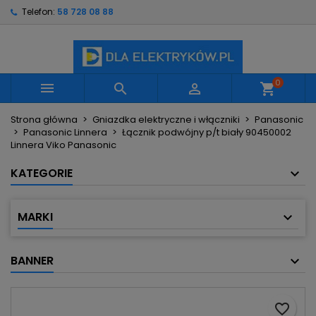
Telefon:
58 728 08 88
×
×
×
Moje listy życzeń
Utwórz listę życzeń
Zaloguj się
Utwórz nową listę
add_circle_outline
Musisz być zalogowany by zapisać produkty na
Nazwa listy życzeń
swojej liście życzeń.
0



shopping_cart
Strona główna
Gniazdka elektryczne i włączniki
Panasonic
Anuluj
Zaloguj się
Panasonic Linnera
Łącznik podwójny p/t biały 90450002
Anuluj
Utwórz listę życzeń
Linnera Viko Panasonic
KATEGORIE
MARKI
BANNER
favorite_border