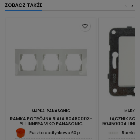
ZOBACZ TAKŻE
<
>
favorite_border
MARKA:
PANASONIC
MARKA:
RAMKA POTRÓJNA BIAŁA 90480003-
ŁĄCZNIK SCH
PL LINNERA VIKO PANASONIC
90450004 LINNE
Puszka podtynkowa 60 p...
Ramka pi