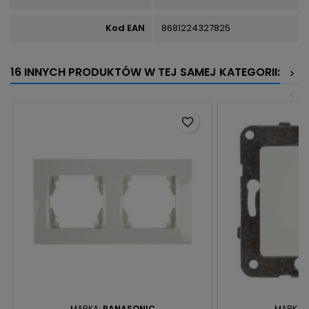
Kod EAN
8681224327825
16 INNYCH PRODUKTÓW W TEJ SAMEJ KATEGORII:
>
<
favorite_border
MARKA:
PANASONIC
MARKA: