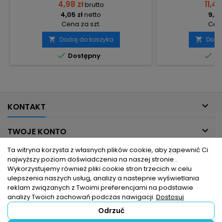
4,98 zł
11,48
brutto
4,05 zł
netto
9,33
Cena za szt.
Cena
Dodaj do koszyka
Doda




Dostępny
Do

KONTAKT

TWOJE KONTO
Ta witryna korzysta z własnych plików cookie, aby zapewnić Ci

INFORMACJE DLA CIEBIE
najwyższy poziom doświadczenia na naszej stronie .
Wykorzystujemy również pliki cookie stron trzecich w celu
ulepszenia naszych usług, analizy a nastepnie wyświetlania

PRODUKTY
reklam związanych z Twoimi preferencjami na podstawie
analizy Twoich zachowań podczas nawigacji.
Dostosuj
Odrzuć