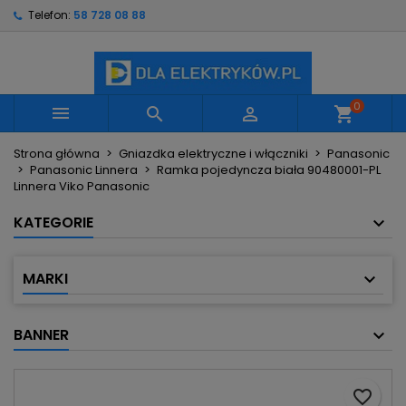
Telefon:
58 728 08 88
×
×
×
Moje listy życzeń
Utwórz listę życzeń
Zaloguj się
Utwórz nową listę
add_circle_outline
Musisz być zalogowany by zapisać produkty na
Nazwa listy życzeń
swojej liście życzeń.
0



shopping_cart
Strona główna
Gniazdka elektryczne i włączniki
Panasonic
Anuluj
Zaloguj się
Panasonic Linnera
Ramka pojedyncza biała 90480001-PL
Anuluj
Utwórz listę życzeń
Linnera Viko Panasonic
KATEGORIE
MARKI
BANNER
favorite_border