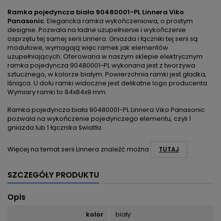
Ramka pojedyncza biała 90480001-PL Linnera Viko
Panasonic
. Elegancka ramka wykończeniowa, o prostym
designie. Pozwala na ładne uzupełnienie i wykończenie
osprzętu tej samej serii Linnera. Gniazda i łączniki tej serii są
modułowe, wymagają więc ramek jak elementów
uzupełniających. Oferowana w naszym sklepie elektrycznym
ramka pojedyncza 90480001-PL wykonana jest z tworzywa
sztucznego, w kolorze białym. Powierzchnia ramki jest gładka,
lśniąca. U dołu ramki widoczne jest delikatne logo producenta.
Wymiary ramki to 84x84x9 mm.
Ramka pojedyncza biała 90480001-PL Linnera Viko Panasonic
pozwala na wykończenie pojedynczego elementu, czyli 1
gniazda lub 1 łącznika światła.
Więcej na temat serii Linnera znaleźć można
TUTAJ
SZCZEGÓŁY PRODUKTU
Opis
kolor
biały