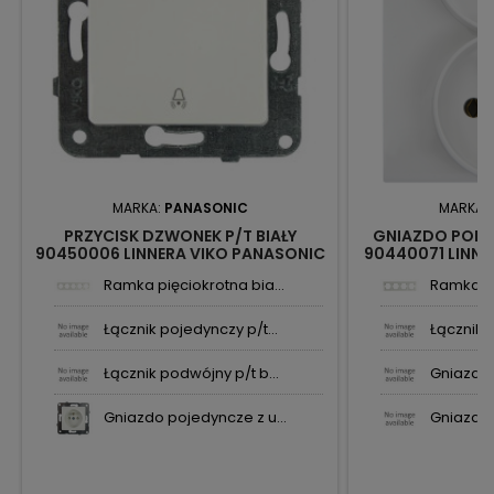
MARKA:
PANASONIC
MARKA:
PRZYCISK DZWONEK P/T BIAŁY
GNIAZDO PODWÓ
90450006 LINNERA VIKO PANASONIC
90440071 LINNE
Ramka pięciokrotna bia...
Ramka po
Łącznik pojedynczy p/t...
Łącznik p
Łącznik podwójny p/t b...
Gniazdo 
Gniazdo pojedyncze z u...
Gniazdo 