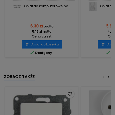
Gniazdo komputerowe po...
Gniazdo 
6,30 zł
5,88
brutto
5,12 zł
netto
4,78
Cena za szt.
Cena
Dodaj do koszyka
Doda




Dostępny
Do
ZOBACZ TAKŻE
<
>
favorite_border