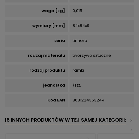
waga [kg]
0,015
wymiary [mm]
84x84x9
seria
Linnera
rodzaj materiału
tworzywo sztuczne
rodzaj produktu
ramki
jednostka
/szt.
Kod EAN
8681224353244
16 INNYCH PRODUKTÓW W TEJ SAMEJ KATEGORII:
>
<