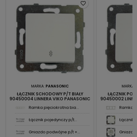
favorite_border
MARKA:
PANASONIC
MARKA:
ŁĄCZNIK SCHODOWY P/T BIAŁY
ŁĄCZNIK POD
90450004 LINNERA VIKO PANASONIC
90450002 LINNE
Ramka pięciokrotna bia...
Ramka pot
Łącznik pojedynczy p/t...
Łącznik 
Gniazdo podwójne p/t +...
Gniazdo 