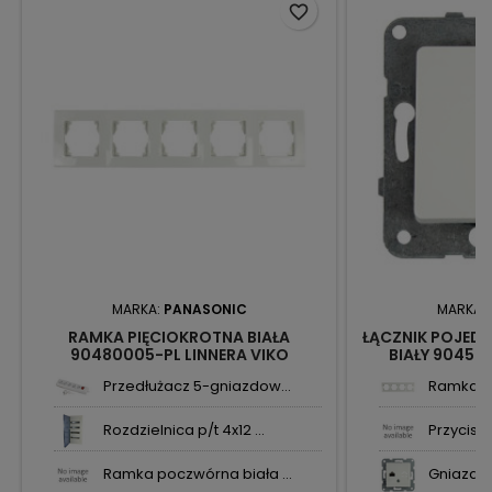
favorite_border
MARKA:
PANASONIC
MARKA:
RAMKA PIĘCIOKROTNA BIAŁA
ŁĄCZNIK POJEDY
90480005-PL LINNERA VIKO
BIAŁY 904500
PANASONIC
PAN
Przedłużacz 5-gniazdow...
Ramka po
Rozdzielnica p/t 4x12 ...
Przycisk ś
Ramka poczwórna biała ...
Gniazdo 