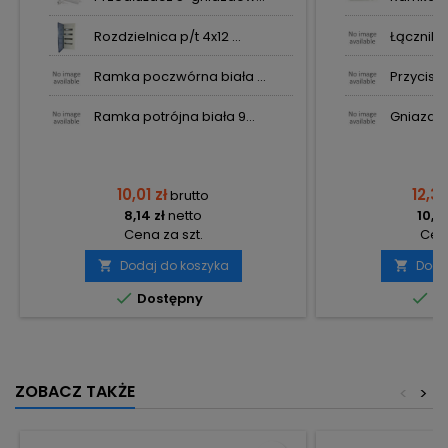
Rozdzielnica p/t 4x12 ...
Łącznik p
Ramka poczwórna biała ...
Przycisk 
Ramka potrójna biała 9...
Gniazdo 
10,01 zł
12,32
brutto
8,14 zł
netto
10,02
Cena za szt.
Cena
Dodaj do koszyka
Doda




Dostępny
Do
ZOBACZ TAKŻE
<
>