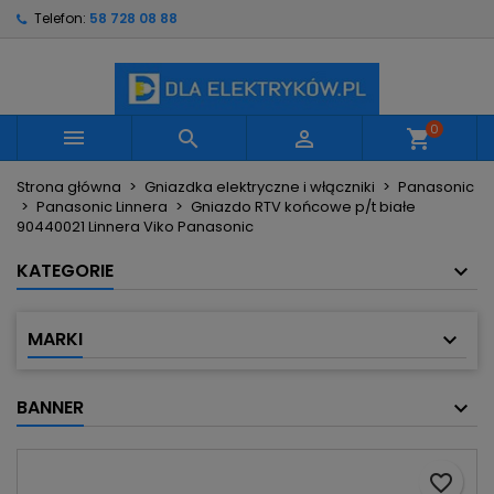
Telefon:
58 728 08 88
×
×
×
Moje listy życzeń
Utwórz listę życzeń
Zaloguj się
Utwórz nową listę
add_circle_outline
Musisz być zalogowany by zapisać produkty na
Nazwa listy życzeń
swojej liście życzeń.
0



shopping_cart
Strona główna
Gniazdka elektryczne i włączniki
Panasonic
Anuluj
Zaloguj się
Panasonic Linnera
Gniazdo RTV końcowe p/t białe
Anuluj
Utwórz listę życzeń
90440021 Linnera Viko Panasonic
KATEGORIE
MARKI
BANNER
favorite_border