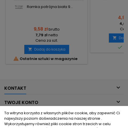
Ramka potrójna biała 9...
4,97
4,04
9,58 zł
Cena
brutto
7,79 zł
netto
Doda

Cena za szt.

Do
Dodaj do koszyka


Ostatnie sztuki w magazynie

KONTAKT

TWOJE KONTO
Ta witryna korzysta z własnych plików cookie, aby zapewnić Ci

INFORMACJE DLA CIEBIE
najwyższy poziom doświadczenia na naszej stronie .
Wykorzystujemy również pliki cookie stron trzecich w celu