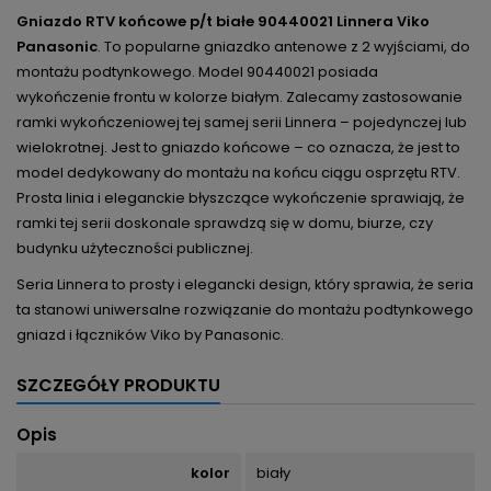
Gniazdo RTV końcowe p/t białe 90440021 Linnera Viko
Panasonic
. To popularne gniazdko antenowe z 2 wyjściami, do
montażu podtynkowego. Model 90440021 posiada
wykończenie frontu w kolorze białym.
Zalecamy zastosowanie
ramki wykończeniowej tej samej serii Linnera – pojedynczej lub
wielokrotnej. Jest to gniazdo końcowe – co oznacza, że jest to
model dedykowany do montażu na końcu ciągu osprzętu RTV.
Prosta linia i eleganckie błyszczące wykończenie sprawiają, że
ramki tej serii doskonale sprawdzą się w domu, biurze, czy
budynku użyteczności publicznej.
Seria Linnera to prosty i elegancki design, który sprawia, że seria
ta stanowi uniwersalne rozwiązanie do montażu podtynkowego
gniazd i łączników Viko by Panasonic.
SZCZEGÓŁY PRODUKTU
Opis
kolor
biały