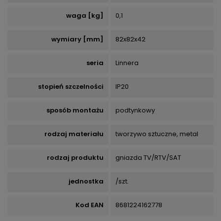
waga [kg]
0,1
wymiary [mm]
82x82x42
seria
Linnera
stopień szczelności
IP20
sposób montażu
podtynkowy
rodzaj materiału
tworzywo sztuczne, metal
rodzaj produktu
gniazda TV/RTV/SAT
jednostka
/szt.
Kod EAN
8681224162778