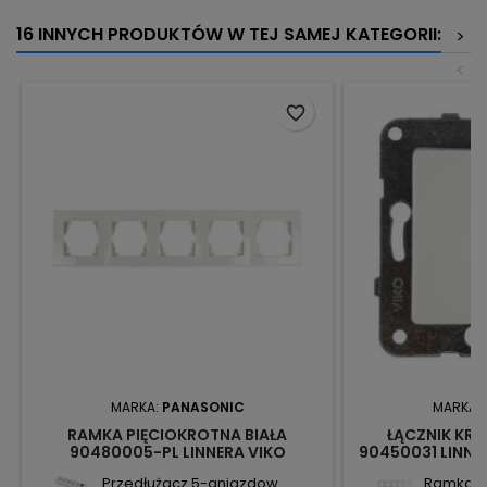
16 INNYCH PRODUKTÓW W TEJ SAMEJ KATEGORII:
>
<
favorite_border
MARKA:
PANASONIC
MARKA:
RAMKA PIĘCIOKROTNA BIAŁA
ŁĄCZNIK KRZ
90480005-PL LINNERA VIKO
90450031 LINNE
PANASONIC
Przedłużacz 5-gniazdow...
Ramka pi