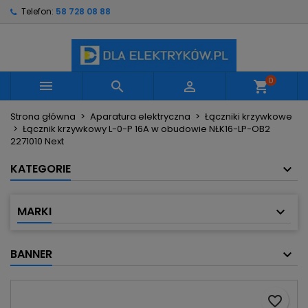
Telefon:
58 728 08 88
×
×
×
Moje listy życzeń
Utwórz listę życzeń
Zaloguj się
Utwórz nową listę
add_circle_outline
Musisz być zalogowany by zapisać produkty na
Nazwa listy życzeń
swojej liście życzeń.
0



shopping_cart
Strona główna
Aparatura elektryczna
Łączniki krzywkowe
Anuluj
Zaloguj się
Łącznik krzywkowy L-0-P 16A w obudowie NŁK16-LP-OB2
Anuluj
Utwórz listę życzeń
2271010 Next
KATEGORIE
MARKI
BANNER
favorite_border