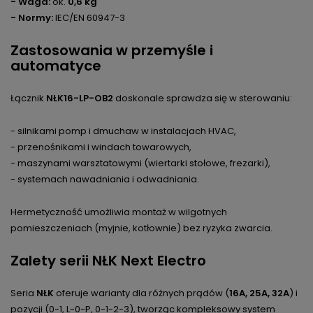
- Waga:
ok.
0,6 kg
- Normy:
IEC/EN 60947-3
Zastosowania w przemyśle i
automatyce
Łącznik
NŁK16-LP-OB2
doskonale sprawdza się w sterowaniu:
- silnikami pomp i dmuchaw w instalacjach HVAC,
- przenośnikami i windach towarowych,
- maszynami warsztatowymi (wiertarki stołowe, frezarki),
- systemach nawadniania i odwadniania.
Hermetyczność umożliwia montaż w wilgotnych
pomieszczeniach (myjnie, kotłownie) bez ryzyka zwarcia.
Zalety serii NŁK Next Electro
Seria
NŁK
oferuje warianty dla różnych prądów (
16A, 25A, 32A
) i
pozycji (0-1, L-0-P, 0-1-2-3), tworząc kompleksowy system