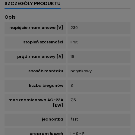
SZCZEGÓŁY PRODUKTU
Opis
napięcie znamionowe [V]
230
stopień szczelności
IP65
prąd znamionowy [A]
16
sposób montażu
natynkowy
liczba biegunów
3
moc znamionowa AC-23A
7,5
[kW]
jednostka
/szt.
program łączeń
L - 0 - P