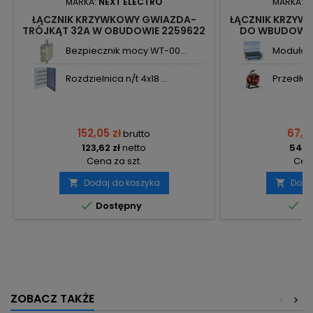
MARKA:
NEXT ELECTRO
MARKA:
N
ŁĄCZNIK KRZYWKOWY GWIAZDA-
ŁĄCZNIK KRZYWK
TRÓJKĄT 32A W OBUDOWIE 2259622
DO WBUDOWAN
NŁK32-GWTR-OB2 NEXT
Bezpiecznik mocy WT-00...
Modułowy
Rozdzielnica n/t 4x18 ...
Przedłuż
152,05 zł
67,61
brutto
123,62 zł
netto
54,97
Cena za szt.
Cena
Dodaj do koszyka
Doda




Dostępny
Do
ZOBACZ TAKŻE
<
>