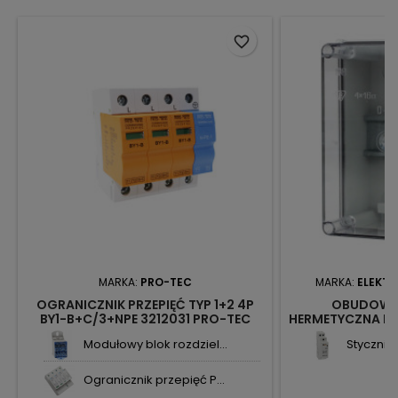
favorite_border
MARKA:
PRO-TEC
MARKA:
ELEKTR
OGRANICZNIK PRZEPIĘĆ TYP 1+2 4P
OBUDOWA
BY1-B+C/3+NPE 3212031 PRO-TEC
HERMETYCZNA IP
BOX ELE
Modułowy blok rozdziel...
Stycznik
Ogranicznik przepięć P...