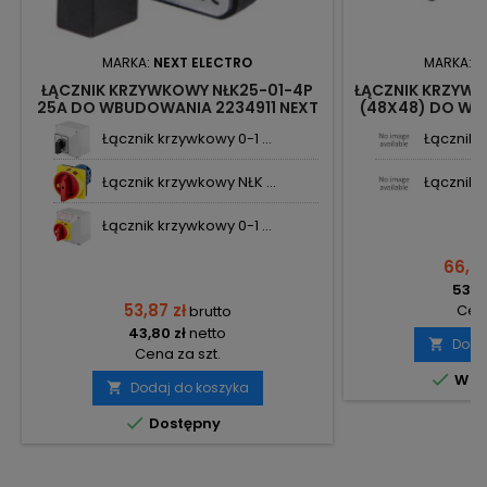
MARKA:
NEXT ELECTRO
MARKA:
N
ŁĄCZNIK KRZYWKOWY NŁK25-01-4P
ŁĄCZNIK KRZYWKO
25A DO WBUDOWANIA 2234911 NEXT
(48X48) DO WB
Łącznik krzywkowy 0-1 ...
Łącznik 
Łącznik krzywkowy NŁK ...
Łącznik k
Łącznik krzywkowy 0-1 ...
66,08
53,72
53,87 zł
Cena
brutto
43,80 zł
netto
Doda

Cena za szt.

W m
Dodaj do koszyka


Dostępny