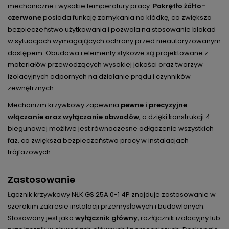
mechaniczne i wysokie temperatury pracy.
Pokrętło żółto-
czerwone
posiada funkcję zamykania na kłódkę, co zwiększa
bezpieczeństwo użytkowania i pozwala na stosowanie blokad
w sytuacjach wymagających ochrony przed nieautoryzowanym
dostępem. Obudowa i elementy stykowe są projektowane z
materiałów przewodzących wysokiej jakości oraz tworzyw
izolacyjnych odpornych na działanie prądu i czynników
zewnętrznych.
Mechanizm krzywkowy zapewnia
pewne i precyzyjne
włączanie oraz wyłączanie obwodów
, a dzięki konstrukcji 4-
biegunowej możliwe jest równoczesne odłączenie wszystkich
faz, co zwiększa bezpieczeństwo pracy w instalacjach
trójfazowych.
Zastosowanie
Łącznik krzywkowy NŁK GS 25A 0-1 4P znajduje zastosowanie w
szerokim zakresie instalacji przemysłowych i budowlanych.
Stosowany jest jako
wyłącznik główny
, rozłącznik izolacyjny lub