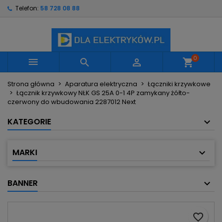
Telefon:
58 728 08 88
×
×
×
Moje listy życzeń
Utwórz listę życzeń
Zaloguj się
Utwórz nową listę
add_circle_outline
Musisz być zalogowany by zapisać produkty na
Nazwa listy życzeń
swojej liście życzeń.
0



shopping_cart
Strona główna
Aparatura elektryczna
Łączniki krzywkowe
Anuluj
Zaloguj się
Łącznik krzywkowy NŁK GS 25A 0-1 4P zamykany żółto-
Anuluj
Utwórz listę życzeń
czerwony do wbudowania 2287012 Next
KATEGORIE
MARKI
BANNER
favorite_border