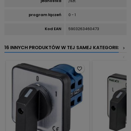
jednostka
/szt.
program łączeń
0 - 1
Kod EAN
5903263460473
16 INNYCH PRODUKTÓW W TEJ SAMEJ KATEGORII:
>
<
favorite_border