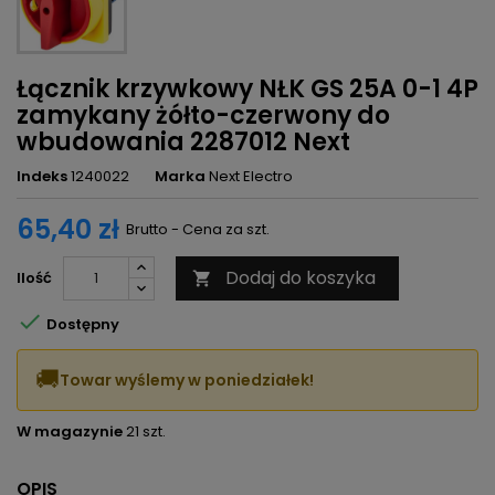
Łącznik krzywkowy NŁK GS 25A 0-1 4P
zamykany żółto-czerwony do
wbudowania 2287012 Next
Indeks
1240022
Marka
Next Electro
65,40 zł
Brutto - Cena za szt.
Dodaj do koszyka
Ilość


Dostępny
🚚
Towar wyślemy w poniedziałek!
W magazynie
21 szt.
OPIS