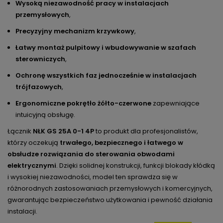
Wysoką niezawodność pracy w instalacjach
przemysłowych
,
Precyzyjny mechanizm krzywkowy
,
Łatwy montaż pulpitowy i wbudowywanie w szafach
sterowniczych
,
Ochronę wszystkich faz jednocześnie w instalacjach
trójfazowych
,
Ergonomiczne pokrętło żółto-czerwone
zapewniające
intuicyjną obsługę.
Łącznik
NŁK GS 25A 0-1 4P
to produkt dla profesjonalistów,
którzy oczekują
trwałego, bezpiecznego i łatwego w
obsłudze rozwiązania do sterowania obwodami
elektrycznymi
. Dzięki solidnej konstrukcji, funkcji blokady kłódką
i wysokiej niezawodności, model ten sprawdza się w
różnorodnych zastosowaniach przemysłowych i komercyjnych,
gwarantując bezpieczeństwo użytkowania i pewność działania
instalacji.