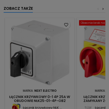
ZOBACZ TAKŻE
<
>
Obecnie brak na st
favorite_border
MARKA:
NEXT ELECTRO
MARKA:
N
ŁĄCZNIK KRZYWKOWY 0-1 4P 25A W
ŁĄCZNIK KRZY
OBUDOWIE NŁK25-01-4P-OB2
ZAMYKANY ŻÓ
2241713 NEXT
OBUDOWIE 
Łącznik krzywkowy NŁK ...
Łącznik k