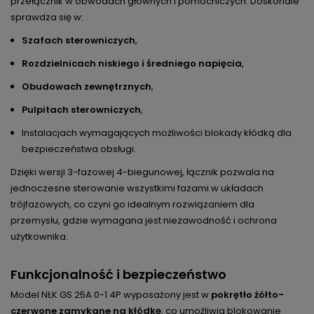
przełącznik w obwodach głównych i pomocniczych. Doskonale
sprawdza się w:
Szafach sterowniczych
,
Rozdzielnicach niskiego i średniego napięcia
,
Obudowach zewnętrznych
,
Pulpitach sterowniczych
,
Instalacjach wymagających możliwości blokady kłódką dla
bezpieczeństwa obsługi.
Dzięki wersji 3-fazowej 4-biegunowej, łącznik pozwala na
jednoczesne sterowanie wszystkimi fazami w układach
trójfazowych, co czyni go idealnym rozwiązaniem dla
przemysłu, gdzie wymagana jest niezawodność i ochrona
użytkownika.
Funkcjonalność i bezpieczeństwo
Model NŁK GS 25A 0-1 4P wyposażony jest w
pokrętło żółto-
czerwone zamykane na kłódkę
, co umożliwia blokowanie