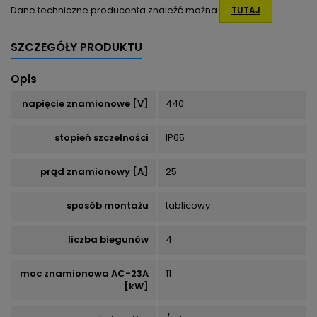
Dane techniczne producenta znaleźć można
TUTAJ
SZCZEGÓŁY PRODUKTU
Opis
napięcie znamionowe [V]
440
stopień szczelności
IP65
prąd znamionowy [A]
25
sposób montażu
tablicowy
liczba biegunów
4
moc znamionowa AC-23A
11
[kW]