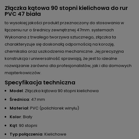
Złączka kątowa 90 stopni kielichowa do rur
PVC 47 biała
to wysokiej jakości produkt przeznaczony do stosowania w
łączeniu rur o średnicy zewnętrznej 47mm. systemach
Wykonana z trwałego tworzywa sztucznego, złączka ta
charakteryzuje się doskonałą odpornością na korozję,
chemikalia oraz uszkodzenia mechaniczne. Jej precyzyjna
konstrukcja i uniwersalność sprawiają, że jest to idealne
rozwiązanie zarówno dla profesjonalistów, jak i dla domowych
majsterkowiczów.
Specyfikacja techniczna
Model
: Złączka kątowa 90 stopni kielichowa
Średnica
: 47 mm
Materiał
: PVC (polichlorek winylu)
Kolor
: Biały
Kąt
: 90 stopni
Typ połączenia
: Kielichowe