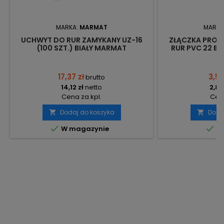
MARKA:
MARMAT
MARKA
UCHWYT DO RUR ZAMYKANY UZ-16
ZŁĄCZKA PROS
(100 SZT.) BIAŁY MARMAT
RUR PVC 22 BIA
P
17,37 zł
3,51 
brutto
14,12 zł
netto
2,85
Cena za kpl.
Cena
Dodaj do koszyka
Doda




W magazynie
Do