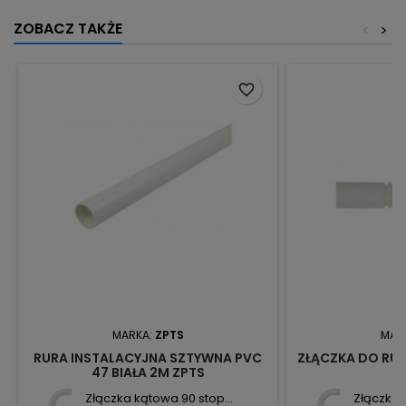
ZOBACZ TAKŻE
<
>
favorite_border
MARKA:
ZPTS
MAR
RURA INSTALACYJNA SZTYWNA PVC
ZŁĄCZKA DO RUR 
47 BIAŁA 2M ZPTS
Złączka kątowa 90 stop...
Złączka 