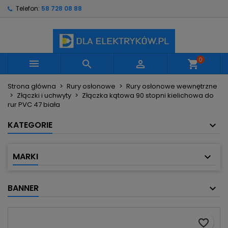
Telefon:
58 728 08 88
×
×
×
Moje listy życzeń
Utwórz listę życzeń
Zaloguj się
Utwórz nową listę
add_circle_outline
Musisz być zalogowany by zapisać produkty na
Nazwa listy życzeń
swojej liście życzeń.
0



shopping_cart
Strona główna
Rury osłonowe
Rury osłonowe wewnętrzne
Anuluj
Zaloguj się
Złączki i uchwyty
Złączka kątowa 90 stopni kielichowa do
Anuluj
Utwórz listę życzeń
rur PVC 47 biała
KATEGORIE
MARKI
BANNER
favorite_border