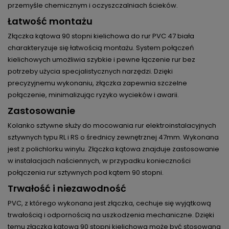
przemyśle chemicznym i oczyszczalniach ścieków.
Łatwość montażu
Złączka kątowa 90 stopni kielichowa do rur PVC 47 biała
charakteryzuje się łatwością montażu. System połączeń
kielichowych umożliwia szybkie i pewne łączenie rur bez
potrzeby użycia specjalistycznych narzędzi. Dzięki
precyzyjnemu wykonaniu, złączka zapewnia szczelne
połączenie, minimalizując ryzyko wycieków i awarii.
Zastosowanie
Kolanko sztywne służy do mocowania rur elektroinstalacyjnych
sztywnych typu RL i RS o średnicy zewnętrznej 47mm. Wykonana
jest z polichlorku winylu. Złączka kątowa znajduje zastosowanie
w instalacjach naściennych, w przypadku konieczności
połączenia rur sztywnych pod kątem 90 stopni.
Trwałość i niezawodność
PVC, z którego wykonana jest złączka, cechuje się wyjątkową
trwałością i odpornością na uszkodzenia mechaniczne. Dzięki
temu złączka kątowa 90 stopni kielichowa może być stosowana