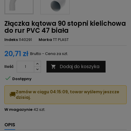
Złączka kątowa 90 stopni kielichowa
do rur PVC 47 biała
Indeks
1140291
Marka
TT PLAST
20,71 zł
Brutto - Cena za szt.
Dodaj do koszyka
Ilość


Dostępny
Zamów w ciągu
04:15:09
, towar wyślemy jeszcze
🚚
dzisiaj.
W magazynie
42 szt.
OPIS