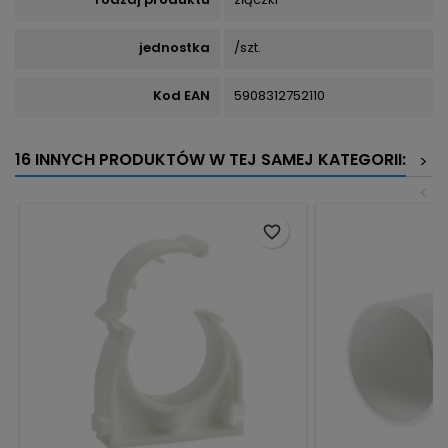
jednostka
/szt.
Kod EAN
5908312752110
16 INNYCH PRODUKTÓW W TEJ SAMEJ KATEGORII:
>
<
favorite_border