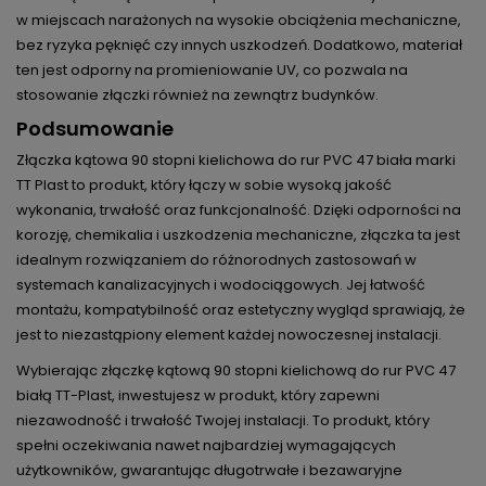
w miejscach narażonych na wysokie obciążenia mechaniczne,
bez ryzyka pęknięć czy innych uszkodzeń. Dodatkowo, materiał
ten jest odporny na promieniowanie UV, co pozwala na
stosowanie złączki również na zewnątrz budynków.
Podsumowanie
Złączka kątowa 90 stopni kielichowa do rur PVC 47 biała marki
TT Plast to produkt, który łączy w sobie wysoką jakość
wykonania, trwałość oraz funkcjonalność. Dzięki odporności na
korozję, chemikalia i uszkodzenia mechaniczne, złączka ta jest
idealnym rozwiązaniem do różnorodnych zastosowań w
systemach kanalizacyjnych i wodociągowych. Jej łatwość
montażu, kompatybilność oraz estetyczny wygląd sprawiają, że
jest to niezastąpiony element każdej nowoczesnej instalacji.
Wybierając złączkę kątową 90 stopni kielichową do rur PVC 47
białą TT-Plast, inwestujesz w produkt, który zapewni
niezawodność i trwałość Twojej instalacji. To produkt, który
spełni oczekiwania nawet najbardziej wymagających
użytkowników, gwarantując długotrwałe i bezawaryjne