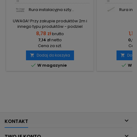
Rura instalacyjna szty...
Rura inst
UWAGA! Przy zakupie produktów 2m i
innego typu produktów - podziel
zamówienia na 2 osobne, aby uniknąć
8,78 zł
1,11 
brutto
wysokiego kosztu transportu! Zamów
7,14 zł
netto
0,90
osobno produkty 2m i osobno inne
Cena za szt.
Cena
elementy.
Dodaj do koszyka
Doda




W magazynie
W m

KONTAKT

TWOJE KONTO