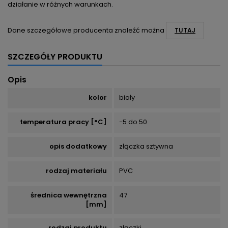
działanie w różnych warunkach.
Dane szczegółowe producenta znaleźć można
TUTAJ
SZCZEGÓŁY PRODUKTU
Opis
kolor
biały
temperatura pracy [°C]
-5 do 50
opis dodatkowy
złączka sztywna
rodzaj materiału
PVC
średnica wewnętrzna
47
[mm]
rodzaj produktu
złączki