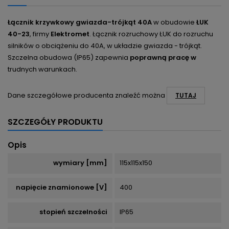
Łącznik krzywkowy gwiazda-trójkąt 40A
w obudowie
ŁUK
40-23
, firmy
Elektromet
. Łącznik rozruchowy ŁUK do rozruchu
silników o obciążeniu do 40A, w układzie gwiazda - trójkąt.
Szczelna obudowa (IP65) zapewnia
poprawną pracę w
trudnych warunkach.
Dane szczegółowe producenta znaleźć można
TUTAJ
SZCZEGÓŁY PRODUKTU
Opis
wymiary [mm]
115x115x150
napięcie znamionowe [V]
400
stopień szczelności
IP65