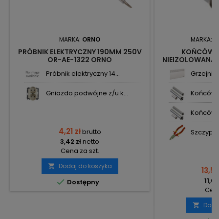
MARKA:
ORNO
MARKA:
N
PRÓBNIK ELEKTRYCZNY 190MM 250V
KOŃCÓWK
OR-AE-1322 ORNO
NIEIZOLOWANA NT
2133
Próbnik elektryczny 14...
Grzejnik
Gniazdo podwójne z/u k...
Końcówka
Końcówka
4,21 zł
brutto
Szczypce
3,42 zł
netto
Cena za szt.
Dodaj do koszyka

13,58
11,04

Dostępny
Cena
Doda
