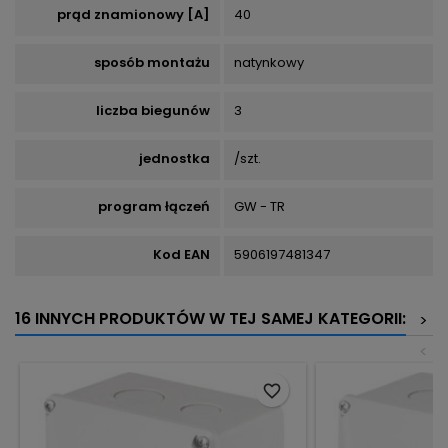
prąd znamionowy [A]
40
sposób montażu
natynkowy
liczba biegunów
3
jednostka
/szt.
program łączeń
GW - TR
Kod EAN
5906197481347
16 INNYCH PRODUKTÓW W TEJ SAMEJ KATEGORII:
>
<
favorite_border