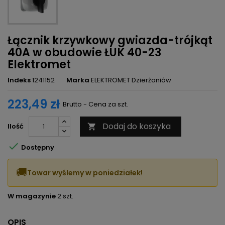
Łącznik krzywkowy gwiazda-trójkąt
40A w obudowie ŁUK 40-23
Elektromet
Indeks
1241152
Marka
ELEKTROMET Dzierżoniów
223,49 zł
Brutto - Cena za szt.
Dodaj do koszyka
Ilość


Dostępny
🚚
Towar wyślemy w poniedziałek!
W magazynie
2 szt.
OPIS