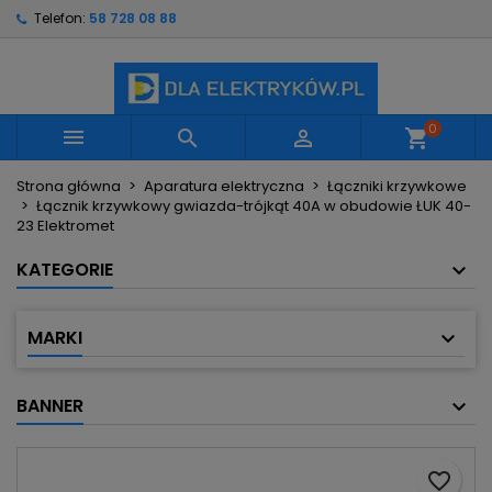
Telefon:
58 728 08 88
×
×
×
Moje listy życzeń
Utwórz listę życzeń
Zaloguj się
Utwórz nową listę
add_circle_outline
Musisz być zalogowany by zapisać produkty na
Nazwa listy życzeń
swojej liście życzeń.
0



shopping_cart
Strona główna
Aparatura elektryczna
Łączniki krzywkowe
Anuluj
Zaloguj się
Łącznik krzywkowy gwiazda-trójkąt 40A w obudowie ŁUK 40-
Anuluj
Utwórz listę życzeń
23 Elektromet
KATEGORIE
MARKI
BANNER
favorite_border