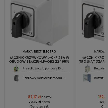
MARKA:
NEXT ELECTRO
MARKA:
N
ŁĄCZNIK KRZYWKOWY L-0-P 25A W
ŁĄCZNIK KRZ
OBUDOWIE NŁK25-LP-OB2 2249615
TRÓJKĄT 32A W
NEXT
NŁK32-GW
Przedłużacz bębnowy 15...
Bezpiecz
Radiowy odbiornik modu...
Rozdzieln
87,17 zł
152,0
brutto
70,87 zł
netto
123,6
Cena za szt.
Cena