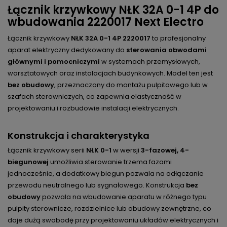
Łącznik krzywkowy NŁK 32A 0-1 4P do
wbudowania 2220017 Next Electro
Łącznik krzywkowy
NŁK 32A 0-1 4P 2220017
to profesjonalny
aparat elektryczny dedykowany do
sterowania obwodami
głównymi i pomocniczymi
w systemach przemysłowych,
warsztatowych oraz instalacjach budynkowych. Model ten jest
bez obudowy
, przeznaczony do montażu pulpitowego lub w
szafach sterowniczych, co zapewnia elastyczność w
projektowaniu i rozbudowie instalacji elektrycznych.
Konstrukcja i charakterystyka
Łącznik krzywkowy serii
NŁK 0-1
w wersji
3-fazowej, 4-
biegunowej
umożliwia sterowanie trzema fazami
jednocześnie, a dodatkowy biegun pozwala na odłączanie
przewodu neutralnego lub sygnałowego. Konstrukcja
bez
obudowy
pozwala na wbudowanie aparatu w różnego typu
pulpity sterownicze, rozdzielnice lub obudowy zewnętrzne, co
daje dużą swobodę przy projektowaniu układów elektrycznych i