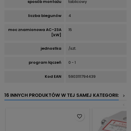
sposób montażu
tablicowy
liczba biegunów
4
moc znamionowa AC-23A
15
[kW]
jednostka
/szt.
program łączeń
0 - 1
Kod EAN
5903111794439
16 INNYCH PRODUKTÓW W TEJ SAMEJ KATEGORII:
>
<
favorite_border