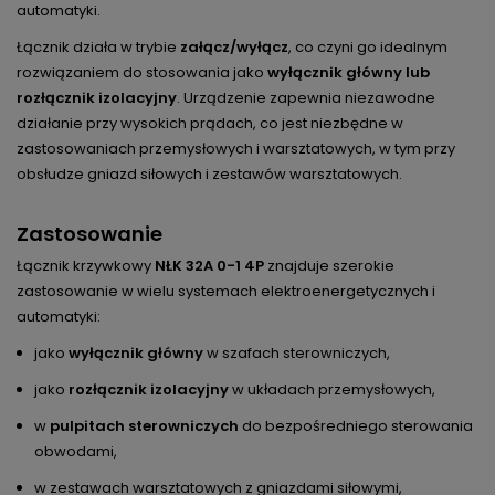
automatyki.
Łącznik działa w trybie
załącz/wyłącz
, co czyni go idealnym
rozwiązaniem do stosowania jako
wyłącznik główny lub
rozłącznik izolacyjny
. Urządzenie zapewnia niezawodne
działanie przy wysokich prądach, co jest niezbędne w
zastosowaniach przemysłowych i warsztatowych, w tym przy
obsłudze gniazd siłowych i zestawów warsztatowych.
Zastosowanie
Łącznik krzywkowy
NŁK 32A 0-1 4P
znajduje szerokie
zastosowanie w wielu systemach elektroenergetycznych i
automatyki:
jako
wyłącznik główny
w szafach sterowniczych,
jako
rozłącznik izolacyjny
w układach przemysłowych,
w
pulpitach sterowniczych
do bezpośredniego sterowania
obwodami,
w zestawach warsztatowych z gniazdami siłowymi,