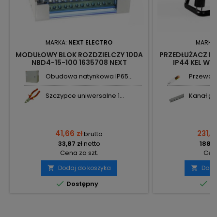
MARKA:
NEXT ELECTRO
MARKA
MODUŁOWY BLOK ROZDZIELCZY 100A
PRZEDŁUŻACZ B
NBD4-15-100 1635708 NEXT
IP44 KEL W-
Obudowa natynkowa IP65...
Przewód 
Szczypce uniwersalne 1...
Kanał gr
41,66 zł
231,8
brutto
33,87 zł
netto
188,5
Cena za szt.
Cena
Dodaj do koszyka
Doda




Dostępny
Do