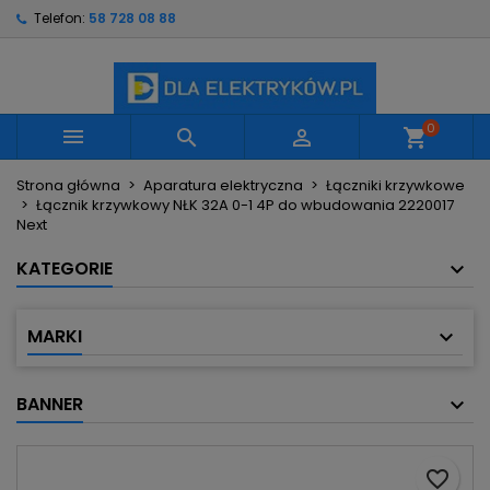
Telefon:
58 728 08 88
×
×
×
Moje listy życzeń
Utwórz listę życzeń
Zaloguj się
Utwórz nową listę
add_circle_outline
Musisz być zalogowany by zapisać produkty na
Nazwa listy życzeń
swojej liście życzeń.
0



shopping_cart
Strona główna
Aparatura elektryczna
Łączniki krzywkowe
Anuluj
Zaloguj się
Łącznik krzywkowy NŁK 32A 0-1 4P do wbudowania 2220017
Anuluj
Utwórz listę życzeń
Next
KATEGORIE
MARKI
BANNER
favorite_border