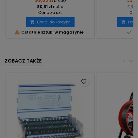
99,03 zł
55,10
brutto
80,51 zł
netto
44,80
Cena za szt.
Cena
Dodaj do koszyka
Doda




Ostatnie sztuki w magazynie
Do
ZOBACZ TAKŻE
<
>
favorite_border