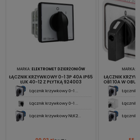
MARKA:
ELEKTROMET DZIERŻONIÓW
MARKA:
N
ŁĄCZNIK KRZYWKOWY 0-1 3P 40A IP65
ŁĄCZNIK KRZYW
ŁUK 40-12 Z PŁYTKĄ 924003
OB1 10A W OBUD
ELEKTROMET
Łącznik krzywkowy 0-1 ...
Łącznik k
Łącznik krzywkowy 0-1 ...
Łącznik k
Łącznik krzywkowy NŁK2...
Łącznik k