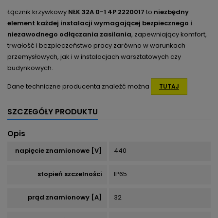
Łącznik krzywkowy
NŁK 32A 0-1 4P 2220017
to
niezbędny
element każdej instalacji wymagającej bezpiecznego i
niezawodnego odłączania zasilania
, zapewniający komfort,
trwałość i bezpieczeństwo pracy zarówno w warunkach
przemysłowych, jak i w instalacjach warsztatowych czy
budynkowych.
Dane techniczne producenta znaleźć można
TUTAJ
SZCZEGÓŁY PRODUKTU
Opis
napięcie znamionowe [V]
440
stopień szczelności
IP65
prąd znamionowy [A]
32