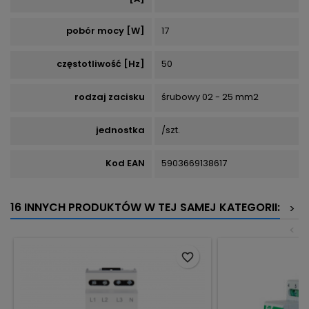
pobór mocy [W]
17
częstotliwość [Hz]
50
rodzaj zacisku
śrubowy 02 - 25 mm2
jednostka
/szt.
Kod EAN
5903669138617
16 INNYCH PRODUKTÓW W TEJ SAMEJ KATEGORII:
>
<
favorite_border