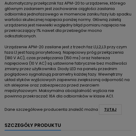
Automatyczny przełącznik faz APM-20 to urządzenie, którego
głównym zadaniem jest zachowanie ciągłości zasilania
odbiornika jednofazowego w momencie zaniku fazy lub spadku
wartości skutecznej napięcia poniżej normy. Główną zaletą
urządzenia jest niewielki względny błąd pomiaru napięcia nie
przekraczający 1% nawet dla przebiegów mocno
odkształconych.
Urządzenie APM-20 zasilane jest z trzech faz L1,L2,L3 przy czym
faza L1 jest fazą priorytetową. Napięciowy próg przełączenia
(180 V AC), czas przełączania (150 ms) oraz histereza
napięciowa (10 V AC) są ustawione fabrycznie bez możliwości
zmiany przez użytkownika. Diody LED na panelu przednim
poglądowo sygnalizują parametry każdej fazy. Wewnętrzny
układ styków wyjściowych zapewnia zwiększoną odporność na
ich sklejanie oraz zabezpiecza przed zwarciem
międzyfazowym. Maksymalna obciążalność wyjścia nie
powinna przekraczać 16A dla odbiorników w klasie AC1.
Dane szczegółowe producenta znaleźć można
TUTAJ
SZCZEGÓŁY PRODUKTU