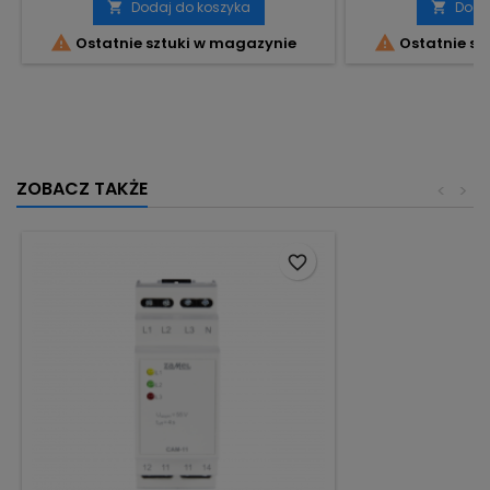
Dodaj do koszyka
Doda




Ostatnie sztuki w magazynie
Ostatnie sz
ZOBACZ TAKŻE
<
>
favorite_border