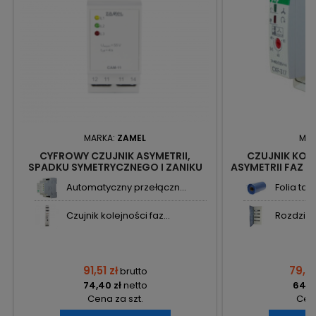
MARKA:
ZAMEL
MAR
CYFROWY CZUJNIK ASYMETRII,
CZUJNIK KOLE
SPADKU SYMETRYCZNEGO I ZANIKU
ASYMETRII FAZ N
FAZY CAM-11 EXTA ZAMEL
Automatyczny przełączn...
Folia ta
Czujnik kolejności faz...
Rozdzieln
91,51 zł
79,22
brutto
74,40 zł
netto
64,41
Cena za szt.
Cena