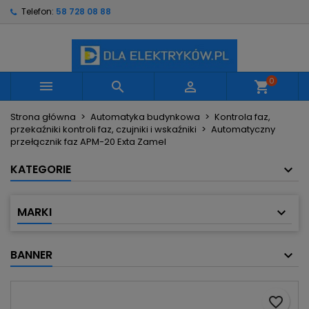
Telefon:
58 728 08 88
×
×
×
Moje listy życzeń
Utwórz listę życzeń
Zaloguj się
Utwórz nową listę
add_circle_outline
Musisz być zalogowany by zapisać produkty na
Nazwa listy życzeń
swojej liście życzeń.
0



shopping_cart
Strona główna
Automatyka budynkowa
Kontrola faz,
Anuluj
Zaloguj się
przekaźniki kontroli faz, czujniki i wskaźniki
Automatyczny
Anuluj
Utwórz listę życzeń
przełącznik faz APM-20 Exta Zamel
KATEGORIE
MARKI
BANNER
favorite_border