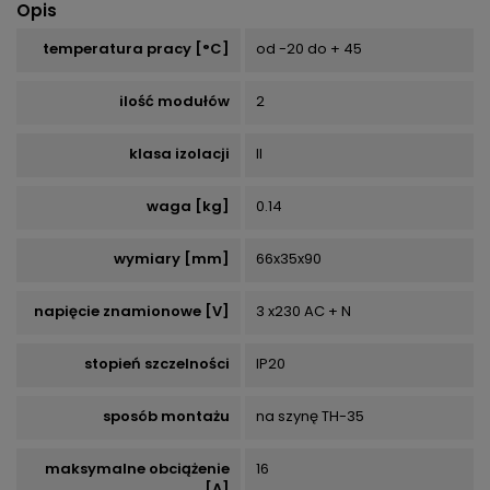
Opis
temperatura pracy [°C]
od -20 do + 45
ilość modułów
2
klasa izolacji
II
waga [kg]
0.14
wymiary [mm]
66x35x90
napięcie znamionowe [V]
3 x230 AC + N
stopień szczelności
IP20
sposób montażu
na szynę TH-35
maksymalne obciążenie
16
[A]