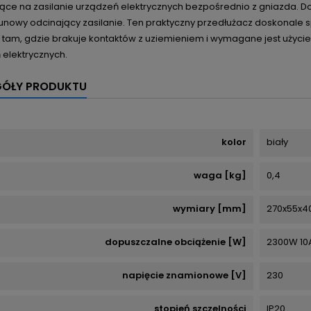
ące na zasilanie urządzeń elektrycznych bezpośrednio z gniazda. 
nowy odcinający zasilanie. Ten praktyczny przedłużacz doskonale s
tam, gdzie brakuje kontaktów z uziemieniem i wymagane jest użycie l
 elektrycznych.
GÓŁY PRODUKTU
kolor
biały
waga [kg]
0,4
wymiary [mm]
270x55x4
dopuszczalne obciążenie [W]
2300W 10
napięcie znamionowe [V]
230
stopień szczelności
IP20