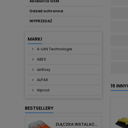
Akcesoria GSM
Odzież ochronna
WYPRZEDAŻ
MARKI
A-LAN Technologie
ABEX
airRoxy
ALPAR
16 INN
Alprod
BESTSELLERY
ZŁĄCZKA INSTALACYJNA 2X UNIWERSALNA COMPACT 221-412 WAGO