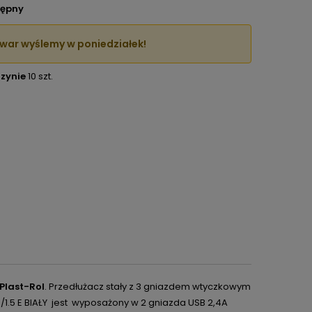
ępny
war wyślemy w poniedziałek!
zynie
10 szt.
Plast-Rol
.
Przedłużacz stały z 3 gniazdem wtyczkowym
.5 E BIAŁY
jest
wyposażony w 2 gniazda USB 2,4A