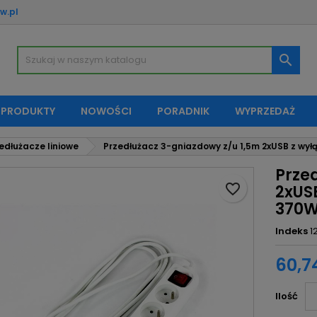
w.pl
oje listy życzeń
twórz listę życzeń
aloguj się

Utwórz nową listę
sisz być zalogowany by zapisać produkty na swojej liście życzeń.
zwa listy życzeń
 PRODUKTY
NOWOŚCI
PORADNIK
WYPRZEDAŻ
Anuluj
Zaloguj si
edłużacze liniowe
Przedłużacz 3-gniazdowy z/u 1,5m 2xUSB z wył
Anuluj
Utwórz listę życze
Prze
favorite_border
2xUS
370W
Indeks
1
60,74
Ilość