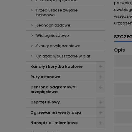
pozwalaj
dwubiegu
Przedłużacze zwijane
bębnowe
wszędzie 
urządzeń
Jednogniazdowe
Wielogniazdowe
SZCZE
Sznury przyłączeniowe
Opis
Gniazda wpuszczane w blat
Kanały i korytka kablowe
Rury osłonowe
Ochrona odgromowa i
przepięciowa
Osprzęt siłowy
Ogrzewanie i wentylacja
Narzędzia i miernictwo