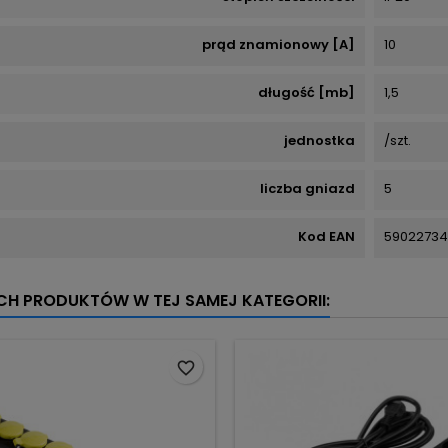
prąd znamionowy [A]
10
długość [mb]
1,5
jednostka
/szt.
liczba gniazd
5
Kod EAN
59022734
YCH PRODUKTÓW W TEJ SAMEJ KATEGORII:
favorite_border