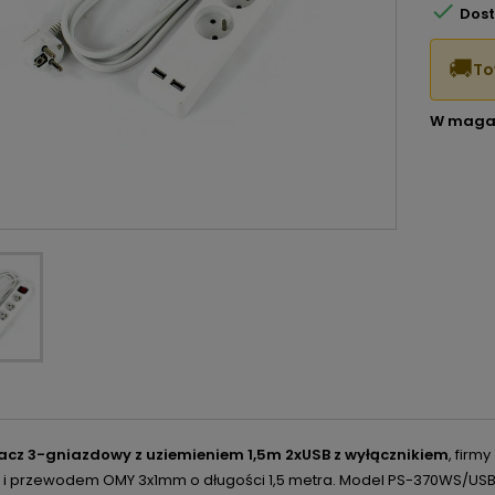

Dost
🚚
To
W maga
acz 3-gniazdowy z uziemieniem 1,5m 2xUSB z wyłącznikiem
, firmy
 i przewodem OMY 3x1mm o długości 1,5 metra.
Model PS-370WS/USB/1