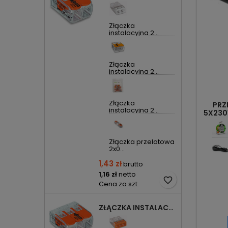
Złączka
instalacyjna 2...
Złączka
instalacyjna 2...
Złączka
PRZ
instalacyjna 2...
5X230
Złączka przelotowa
2x0...
1,43 zł
brutto
1,16 zł
netto
favorite_border
Cena za szt.
ZŁĄCZKA INSTALACYJNA 3X UNIWERSALNA COMPACT 221-413 WAGO