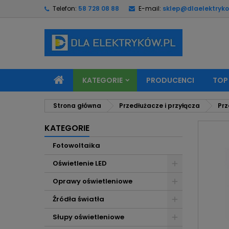
Telefon:
58 728 08 88
E-mail:
sklep@dlaelektryko
M
U
Z
add_circle_outline
Mu
Na
KATEGORIE
PRODUCENCI
TOP
Strona główna
Przedłużacze i przyłącza
Prz
KATEGORIE
Fotowoltaika
Oświetlenie LED
Oprawy oświetleniowe
Źródła światła
Słupy oświetleniowe