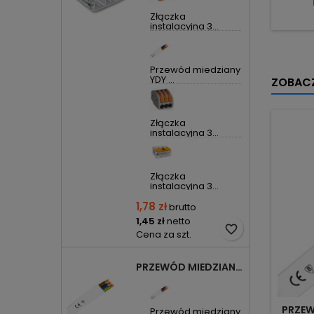
Złączka
instalacyjna 3...
Przewód miedziany
YDY ...
ZOBACZ
Złączka
instalacyjna 3...
Złączka
instalacyjna 3...
1,78 zł
brutto
1,45 zł
netto
favorite_border
Cena za szt.
PRZEWÓD MIEDZIANY YDYP DRUT 3X1,5MM2 ŻO 450/750V
PRZEW
Przewód miedziany