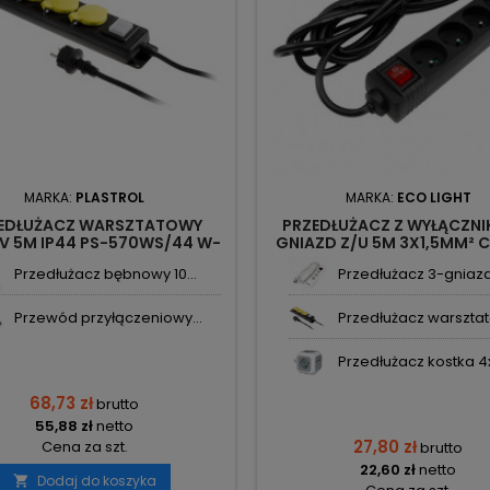
MARKA:
PLASTROL
MARKA:
ECO LIGHT
EDŁUŻACZ WARSZTATOWY
PRZEDŁUŻACZ Z WYŁĄCZNIK
V 5M IP44 PS-570WS/44 W-
GNIAZD Z/U 5M 3X1,5MM² 
99488 KEL PLASTROL
M20582 ECO LIGHT
Przedłużacz bębnowy 10...
Przedłużacz 3-gniazd
Przewód przyłączeniowy...
Przedłużacz warsztat
Przedłużacz kostka 4x
68,73 zł
brutto
55,88 zł
netto
27,80 zł
Cena za szt.
brutto
22,60 zł
netto
Dodaj do koszyka
