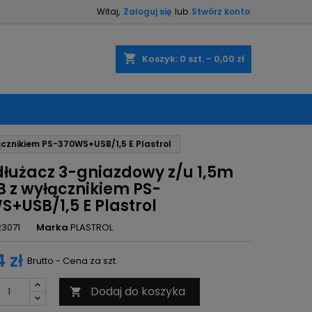
Witaj,
Zaloguj się
lub
Stwórz konto
×
×
×
shopping_cart
Koszyk:
0
szt. - 0,00 zł
ę
ącznikiem PS-370WS+USB/1,5 E Plastrol
ń
dłużacz 3-gniazdowy z/u 1,5m
B z wyłącznikiem PS-
S+USB/1,5 E Plastrol
23071
Marka
PLASTROL
 zł
Brutto - Cena za szt.
Dodaj do koszyka
