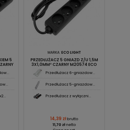
MARKA:
ECO LIGHT
IEM 5
PRZEDŁUŻACZ 5 GNIAZD Z/U 1,5M
PRZED
CZARNY
3X1,0MM² CZARNY M20574 ECO
3X1,
LIGHT
ow...
Przedłużacz 6-gniazdow...
ow...
Przedłużacz 5-gniazdow...
2...
Przedłużacz z wyłączni...
14,39 zł
brutto
11,70 zł
netto