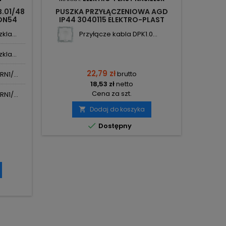
.01/48
PUSZKA PRZYŁĄCZENIOWA AGD
ON54
IP44 3040115 ELEKTRO-PLAST
NASIELSK
la...
Przyłącze kabla DPK1.0...
la...
22,79 zł
brutto
N1/...
18,53 zł
netto
Cena za szt.
N1/...
Dodaj do koszyka


Dostępny