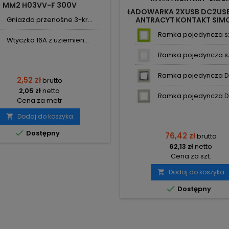
MM2 H03VV-F 300V
ŁADOWARKA 2XUSB DC2USB
Gniazdo przenośne 3-kr...
ANTRACYT KONTAKT SIM
Ramka pojedyncza szk
Wtyczka 16A z uziemien...
Ramka pojedyncza szk
Ramka pojedyncza DR
2,52 zł
brutto
2,05 zł
netto
Ramka pojedyncza DR
Cena za metr
Dodaj do koszyka


Dostępny
76,42 zł
brutto
62,13 zł
netto
Cena za szt.
Dodaj do koszyka


Dostępny