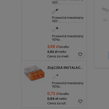
YDY ...
Przewód miedziany
YDY ...
Przewód miedziany
YDYp...
3,59 zł
brutto
2,92 zł
netto
favorite_border
Cena za metr
ZŁĄCZKA INSTALACYJNA 3X COMPACT POMARAŃCZOWA 2273-203 WAGO
Przewód miedziany
YDYp...
0,73 zł
brutto
0,59 zł
netto
favorite_border
Cena za szt.