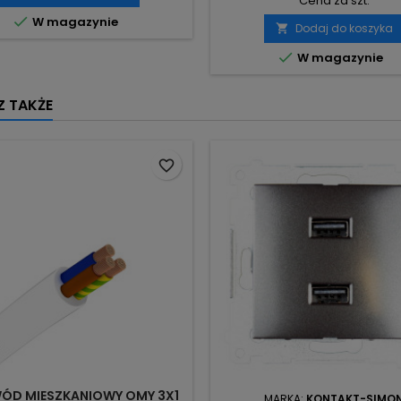
Cena za szt.

W magazynie
Dodaj do koszyka


W magazynie
 TAKŻE
favorite_border
ÓD MIESZKANIOWY OMY 3X1
MARKA:
KONTAKT-SIMO