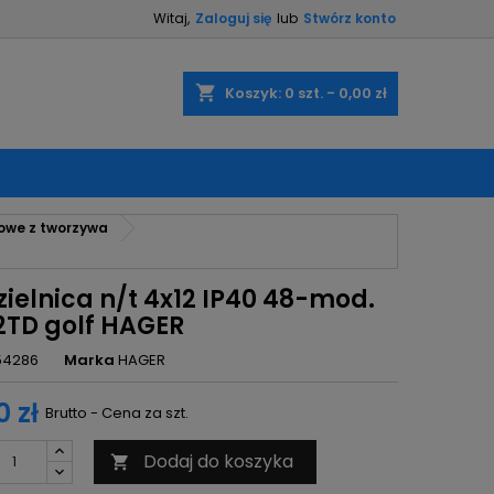
Witaj,
Zaloguj się
lub
Stwórz konto
×
×
×
shopping_cart
Koszyk:
0
szt. - 0,00 zł
ę
kowe z tworzywa
ń
ielnica n/t 4x12 IP40 48-mod.
2TD golf HAGER
54286
Marka
HAGER
0 zł
Brutto - Cena za szt.
Dodaj do koszyka
