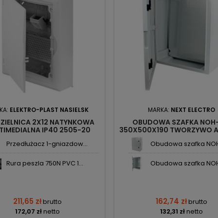
KA:
ELEKTRO-PLAST NASIELSK
MARKA:
NEXT ELECTRO
ZIELNICA 2X12 NATYNKOWA
OBUDOWA SZAFKA NOH-P
TIMEDIALNA IP40 2505-20
350X500X190 TWORZYWO A
OMIC-BOX ELEKTRO-PLAST
3840611 NEXT ELECTR
Przedłużacz 1-gniazdow...
Obudowa szafka NOH-
Rura peszla 750N PVC 1...
Obudowa szafka NOH-
211,65 zł
162,74 zł
brutto
brutto
172,07 zł
netto
132,31 zł
netto