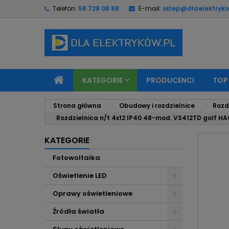
Telefon:
58 728 08 88
E-mail:
sklep@dlaelektryko
M
U
Z
add_circle_outline
Mu
Na
KATEGORIE
PRODUCENCI
TOP
Strona główna
Obudowy i rozdzielnice
Rozd
Rozdzielnica n/t 4x12 IP40 48-mod. VS412TD golf H
KATEGORIE
Fotowoltaika
Oświetlenie LED
Oprawy oświetleniowe
Źródła światła