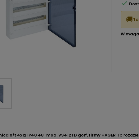

Dost
🚚
To
W maga
nica n/t 4x12 IP40 48-mod. VS412TD golf, firmy HAGER
. To rozdzi