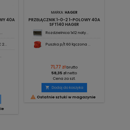
MARKA:
HAGER
MARK
OWY 40A
PRZEŁĄCZNIK 1-0-2 1-POLOWY 40A
PUSZ
SFT140 HAGER
IP44
..
Rozdzielnica 1x12 naty...
2...
Puszka p/t 60 łączona ...
.
71,77 zł
brutto
58,35 zł
netto
Cena za szt.
Dodaj do koszyka


Ostatnie sztuki w magazynie
ie