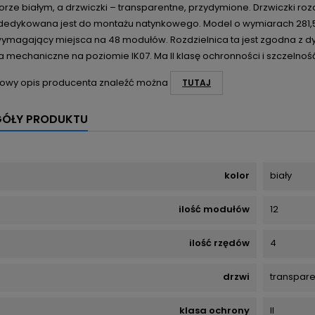
lorze białym, a drzwiczki – transparentne, przydymione. Drzwiczki ro
dedykowana jest do montażu natynkowego. Model o wymiarach 281,5x
wymagający miejsca na 48 modułów. Rozdzielnica ta jest zgodna z d
 mechaniczne na poziomie IK07. Ma II klasę ochronności i szczelność
owy opis producenta znaleźć można
TUTAJ
GÓŁY PRODUKTU
kolor
biały
ilość modułów
12
ilość rzędów
4
drzwi
transpar
klasa ochrony
II