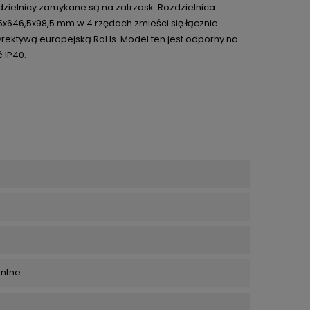
zdzielnicy zamykane są na zatrzask. Rozdzielnica
646,5x98,5 mm w 4 rzędach zmieści się łącznie
yrektywą europejską RoHs. Model ten jest odporny na
 IP40.
entne