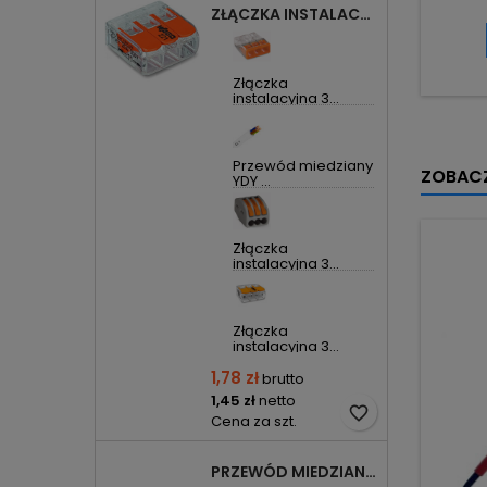
ZŁĄCZKA INSTALACYJNA 3X UNIWERSALNA COMPACT 221-413 WAGO
Złączka
instalacyjna 3...
Przewód miedziany
ZOBACZ
YDY ...
Złączka
instalacyjna 3...
Złączka
instalacyjna 3...
1,78 zł
brutto
1,45 zł
netto
favorite_border
Cena za szt.
PRZEWÓD MIEDZIANY YDYP DRUT 3X1,5MM2 ŻO 450/750V