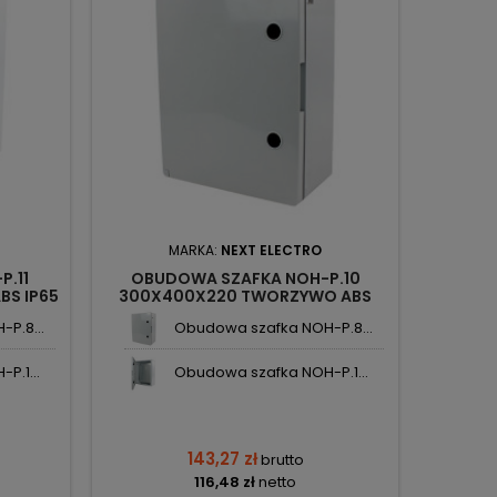
MARKA:
NEXT ELECTRO
.11
OBUDOWA SZAFKA NOH-P.10
OBU
BS IP65
300X400X220 TWORZYWO ABS
300X40
O
IP65 3846210 NEXT ELECTRO
3
P.8...
Obudowa szafka NOH-P.8...
P.1...
Obudowa szafka NOH-P.1...
143,27 zł
brutto
116,48 zł
netto