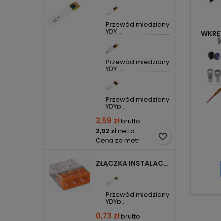
Przewód miedziany
YDY ...
WKRĘ
Przewód miedziany
YDY ...
Przewód miedziany
YDYp...
3,59 zł
brutto
2,92 zł
netto
favorite_border
Cena za metr
ZŁĄCZKA INSTALACYJNA 3X COMPACT POMARAŃCZOWA 2273-203 WAGO
Przewód miedziany
YDYp...
0,73 zł
brutto