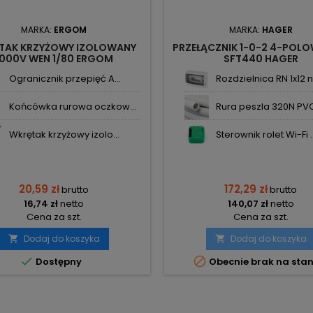
MARKA:
ERGOM
MARKA:
HAGER
TAK KRZYŻOWY IZOLOWANY
PRZEŁĄCZNIK 1-0-2 4-POL
1000V WEN 1/80 ERGOM
SFT440 HAGER
Ogranicznik przepięć A...
Rozdzielnica RN 1x12 n.
Końcówka rurowa oczkow...
Rura peszla 320N PVC 
Wkrętak krzyżowy izolo...
Sterownik rolet Wi-Fi ..
20,59 zł
172,29 zł
brutto
brutto
16,74 zł
netto
140,07 zł
netto
Cena za szt.
Cena za szt.
Dodaj do koszyka
Dodaj do koszyka




Dostępny
Obecnie brak na stan