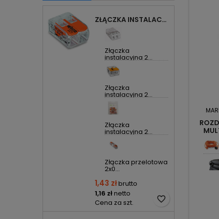
ZŁĄCZKA INSTALACYJNA 2X UNIWERSALNA COMPACT 221-412 WAGO
Złączka
instalacyjna 2...
Złączka
instalacyjna 2...
MAR
ROZD
Złączka
MUL
instalacyjna 2...
ECON
Złączka przelotowa
2x0...
1,43 zł
brutto
1,16 zł
netto
favorite_border
Cena za szt.