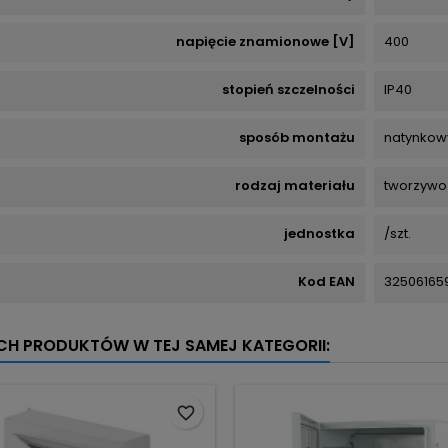
napięcie znamionowe [V]
400
stopień szczelności
IP40
sposób montażu
natynkow
rodzaj materiału
tworzywo
jednostka
/szt.
Kod EAN
32506165
YCH PRODUKTÓW W TEJ SAMEJ KATEGORII:
favorite_border