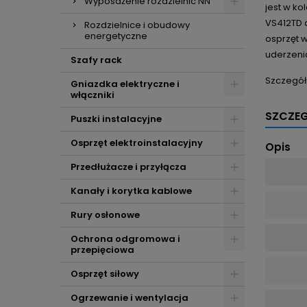
Wyposażenie rozdzielnic NN
jest w ko
VS412TD 
Rozdzielnice i obudowy
energetyczne
osprzęt 
uderzenia
Szafy rack
Szczegół
Gniazdka elektryczne i
włączniki
SZCZE
Puszki instalacyjne
Osprzęt elektroinstalacyjny
Opis
Przedłużacze i przyłącza
Kanały i korytka kablowe
Rury osłonowe
Ochrona odgromowa i
przepięciowa
Osprzęt siłowy
Ogrzewanie i wentylacja