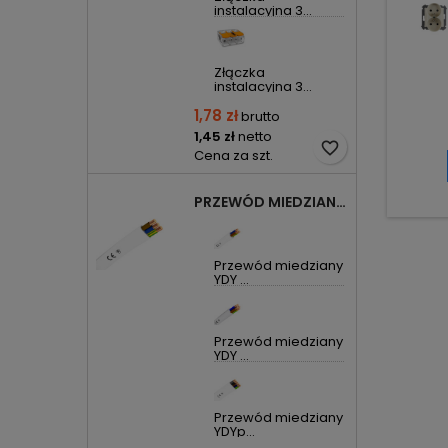
instalacyjna 3...
Złączka
instalacyjna 3...
1,78 zł
brutto
1,45 zł
netto
favorite_border
Cena za szt.
PRZEWÓD MIEDZIANY YDYP DRUT 3X1,5MM2 ŻO 450/750V
Przewód miedziany
YDY ...
Przewód miedziany
YDY ...
Przewód miedziany
YDYp...