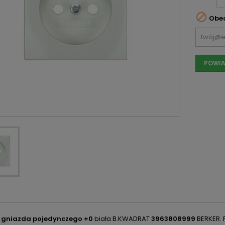

Obec
POWIA
 gniazda pojedynczego +0
biała B.KWADRAT
3963808999
BERKER. 