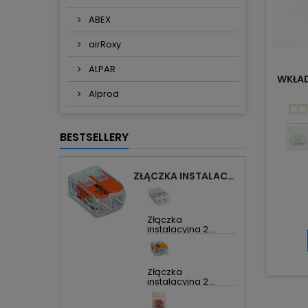
ABEX
airRoxy
ALPAR
WKŁAD
Alprod
BESTSELLERY
ZŁĄCZKA INSTALACYJNA 2X UNIWERSALNA COMPACT 221-412 WAGO
Złączka
instalacyjna 2...
Złączka
instalacyjna 2...