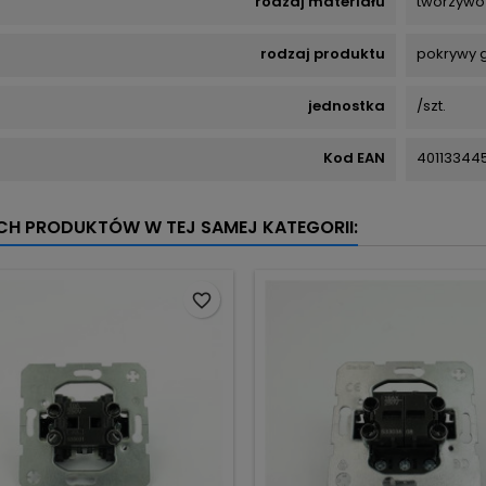
rodzaj materiału
tworzywo
rodzaj produktu
pokrywy 
jednostka
/szt.
Kod EAN
40113344
YCH PRODUKTÓW W TEJ SAMEJ KATEGORII:
favorite_border