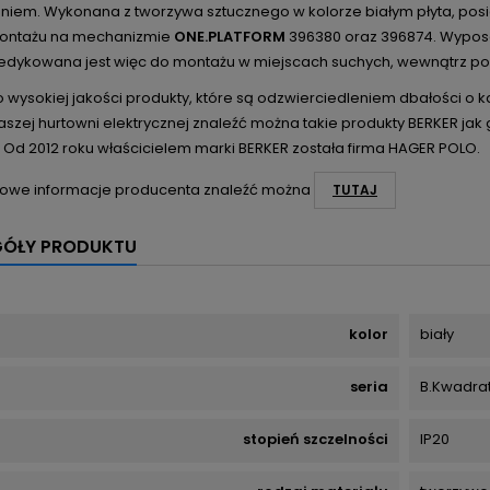
eniem. Wykonana z tworzywa sztucznego w kolorze białym płyta, po
montażu na mechanizmie
ONE.PLATFORM
396380
oraz 396874
. Wypos
 dedykowana jest więc do montażu w miejscach suchych, wewnątrz p
o wysokiej jakości produkty, które są odzwierciedleniem dbałości o
aszej hurtowni elektrycznej znaleźć można takie produkty BERKER jak
 Od 2012 roku właścicielem marki BERKER została firma HAGER POLO.
owe informacje producenta znaleźć można
TUTAJ
GÓŁY PRODUKTU
kolor
biały
seria
B.Kwadra
stopień szczelności
IP20