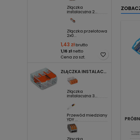
Złączka
ZOBACZ
instalacyjna 2...
Złączka przelotowa
2x0...
1,43 zł
brutto
1,16 zł
netto
favorite_border
Cena za szt.
ZŁĄCZKA INSTALACYJNA 3X UNIWERSALNA COMPACT 221-413 WAGO
Złączka
instalacyjna 3...
Przewód miedziany
PRÓBN
YDY ...
Złączka