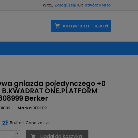
Witaj,
Zaloguj się
lub
Stwórz konto
×
×
×
shopping_cart
Koszyk:
0
szt. - 0,00 zł
ę
ń
ywa gniazda pojedynczego +0
a B.KWADRAT ONE.PLATFORM
808999 Berker
611082
Marka
BERKER
 zł
Brutto - Cena za szt.
Dodaj do koszyka
