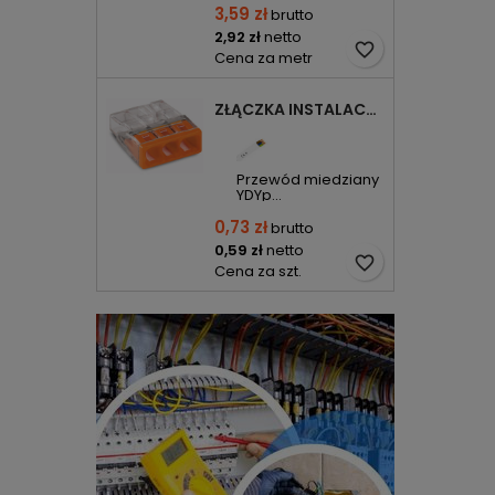
3,59 zł
brutto
2,92 zł
netto
favorite_border
Cena za metr
ZŁĄCZKA INSTALACYJNA 3X COMPACT POMARAŃCZOWA 2273-203 WAGO
Przewód miedziany
YDYp...
0,73 zł
brutto
0,59 zł
netto
favorite_border
Cena za szt.