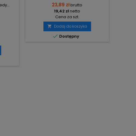
23,89 zł
dy...
brutto
19,42 zł
netto
Cena za szt.
Dodaj do koszyka


Dostępny