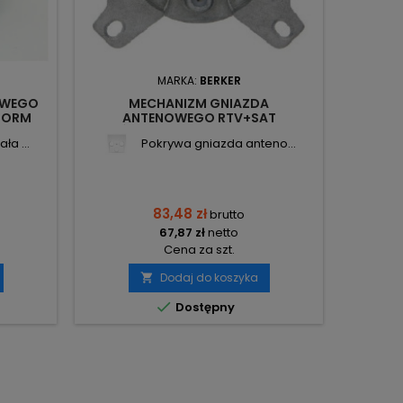
MARKA:
BERKER
OWEGO
MECHANIZM GNIAZDA
RA
FORM
ANTENOWEGO RTV+SAT
53101
KOŃCOWEGO 53455311 BERKER
a ...
Pokrywa gniazda anteno...
83,48 zł
brutto
67,87 zł
netto
Cena za szt.
Dodaj do koszyka


Dostępny