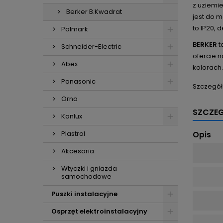
z uziemi
Berker B.Kwadrat
jest do 
to IP20,
Polmark
BERKER
t
Schneider-Electric
ofercie n
Abex
kolorach.
Panasonic
Szczegół
Orno
SZCZE
Kanlux
Plastrol
Opis
Akcesoria
Wtyczki i gniazda
samochodowe
Puszki instalacyjne
Osprzęt elektroinstalacyjny