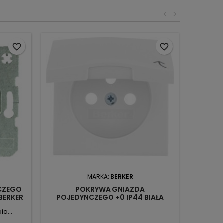
<
>
favorite_border
favorite_border
MARKA:
BERKER
CZEGO
POKRYWA GNIAZDA
BERKER
POJEDYNCZEGO +0 IP44 BIAŁA
B.KWADRAT ONE.PLATFORM
a...
3965898999 BERKER