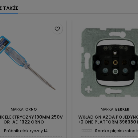
 TAKŻE
favorite_border
MARKA:
ORNO
MARKA:
BERKER
IK ELEKTRYCZNY 190MM 250V
WKŁAD GNIAZDA POJEDYN
OR-AE-1322 ORNO
+0 ONE.PLATFORM 396380 
Próbnik elektryczny 14...
Ramka pięciokrotna bi