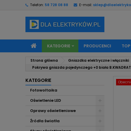
Telefon:
58 728 08 88
E-mail:
sklep@dlaelektryko
M
U
Z
add_circle_outline
Mu
Na
KATEGORIE
PRODUCENCI
TOP
Strona główna
Gniazdka elektryczne i włączniki
Pokrywa gniazda pojedynczego +0 biała B.KWADRA
KATEGORIE
Obecnie
Fotowoltaika
Oświetlenie LED
Oprawy oświetleniowe
Źródła światła