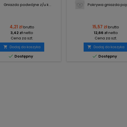
Gniazdo podwójne z/u k...
Pokrywa gniazda poje
4,21 zł
15,57 zł
brutto
brutto
3,42 zł
netto
12,66 zł
netto
Cena za szt.
Cena za szt.
Dodaj do koszyka
Dodaj do koszyka




Dostępny
Dostępny