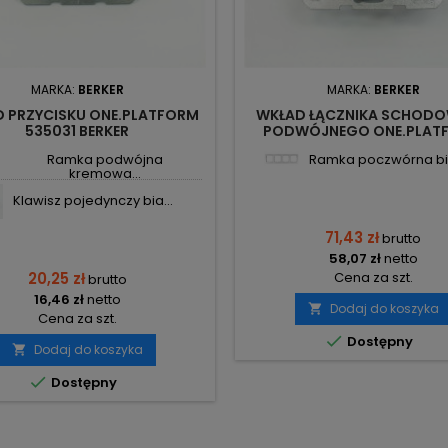
MARKA:
BERKER
MARKA:
BERKER
 PRZYCISKU ONE.PLATFORM
WKŁAD ŁĄCZNIKA SCHOD
535031 BERKER
PODWÓJNEGO ONE.PLAT
53303808 BERKER
Ramka podwójna
Ramka poczwórna biał
kremowa...
Klawisz pojedynczy bia...
71,43 zł
brutto
58,07 zł
netto
20,25 zł
Cena za szt.
brutto
16,46 zł
netto
Dodaj do koszyka

Cena za szt.

Dostępny
Dodaj do koszyka


Dostępny