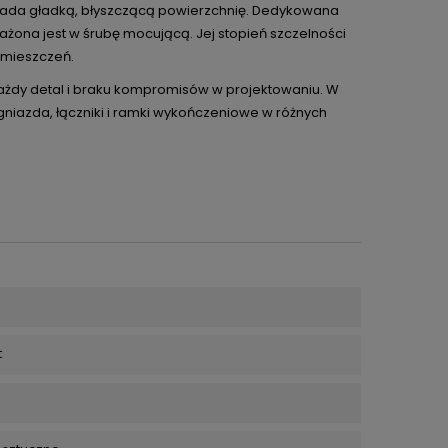
siada gładką, błyszczącą powierzchnię. Dedykowana
ażona jest w śrubę mocującą. Jej stopień szczelności
omieszczeń.
 każdy detal i braku kompromisów w projektowaniu. W
 gniazda, łączniki i ramki wykończeniowe w różnych
t