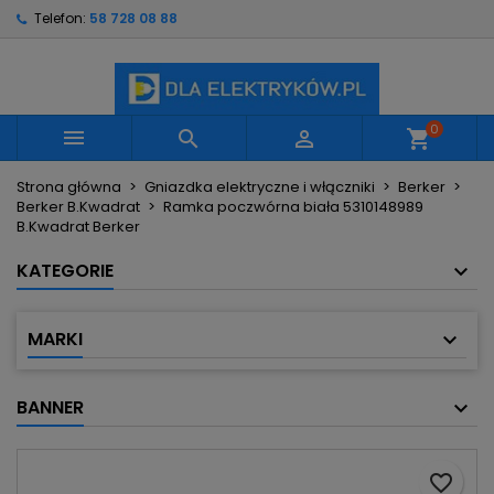
Telefon:
58 728 08 88
×
×
×
Moje listy życzeń
Utwórz listę życzeń
Zaloguj się
Utwórz nową listę
add_circle_outline
Musisz być zalogowany by zapisać produkty na
Nazwa listy życzeń
swojej liście życzeń.
0



shopping_cart
Strona główna
Gniazdka elektryczne i włączniki
Berker
Anuluj
Zaloguj się
Berker B.Kwadrat
Ramka poczwórna biała 5310148989
Anuluj
Utwórz listę życzeń
B.Kwadrat Berker
KATEGORIE
MARKI
BANNER
favorite_border