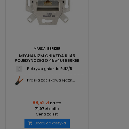
MARKA:
BERKER
MECHANIZM GNIAZDA RJ45
POJEDYNCZEGO 455401 BERKER
Pokrywa gniazda RJ12/R...
Praska zaciskowa ręczn...
88,52 zł
brutto
71,97 zł
netto
Cena za szt.
Dodaj do koszyka
