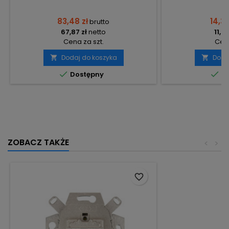
83,48 zł
14,39
brutto
67,87 zł
netto
11,70
Cena za szt.
Cena
Dodaj do koszyka
Doda




Dostępny
Do
ZOBACZ TAKŻE
<
>
favorite_border