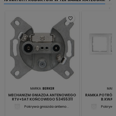
>
<
favorite_border
MARKA:
BERKER
MARK
MECHANIZM GNIAZDA ANTENOWEGO
RAMKA POTRÓJNA
RTV+SAT KOŃCOWEGO 53455311
B.KWAD
BERKER
Pokrywa gniazda anteno...
Pokrywa 