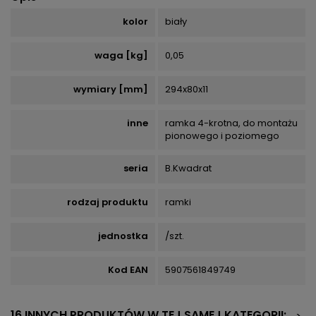
kolor
biały
waga [kg]
0,05
wymiary [mm]
294x80x11
inne
ramka 4-krotna, do montażu
pionowego i poziomego
seria
B.Kwadrat
rodzaj produktu
ramki
jednostka
/szt.
Kod EAN
5907561849749
16 INNYCH PRODUKTÓW W TEJ SAMEJ KATEGORII: