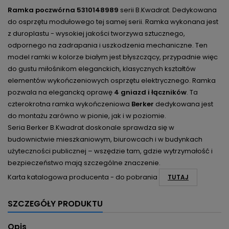
Ramka poczwórna 5310148989
serii B.Kwadrat. Dedykowana
do osprzętu modułowego tej samej serii. Ramka wykonana jest
z duroplastu - wysokiej jakości tworzywa sztucznego,
odpornego na zadrapania i uszkodzenia mechaniczne. Ten
model ramki w kolorze białym jest błyszczący, przypadnie więc
do gustu miłośnikom eleganckich, klasycznych kształtów
elementów wykończeniowych osprzętu elektrycznego. Ramka
pozwala na elegancką oprawę
4 gniazd i łączników
. Ta
czterokrotna ramka wykończeniowa
Berker
dedykowana jest
do montażu zarówno w pionie, jak i w poziomie.
Seria Berker B.Kwadrat doskonale sprawdza się w
budownictwie mieszkaniowym, biurowcach i w budynkach
użyteczności publicznej – wszędzie tam, gdzie wytrzymałość i
bezpieczeństwo mają szczególne znaczenie.
Karta katalogowa producenta - do pobrania
TUTAJ
SZCZEGÓŁY PRODUKTU
Opis