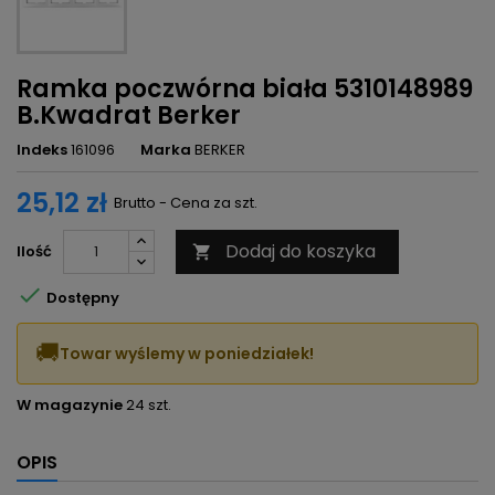
Ramka poczwórna biała 5310148989
B.Kwadrat Berker
Indeks
161096
Marka
BERKER
25,12 zł
Brutto - Cena za szt.
Dodaj do koszyka
Ilość


Dostępny
🚚
Towar wyślemy w poniedziałek!
W magazynie
24 szt.
OPIS