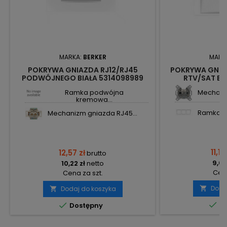
MARKA:
BERKER
MARK
POKRYWA GNIAZDA RJ12/RJ45
POKRYWA GNI
PODWÓJNEGO BIAŁA 5314098989
RTV/SAT BI
B.KWADRAT BERKER
B.KWAD
Ramka podwójna
Mechaniz
kremowa...
Ramka pot
Mechanizm gniazda RJ45...
11,16
12,57 zł
brutto
9,07
10,22 zł
netto
Cena
Cena za szt.
Doda
Dodaj do koszyka




Do
Dostępny