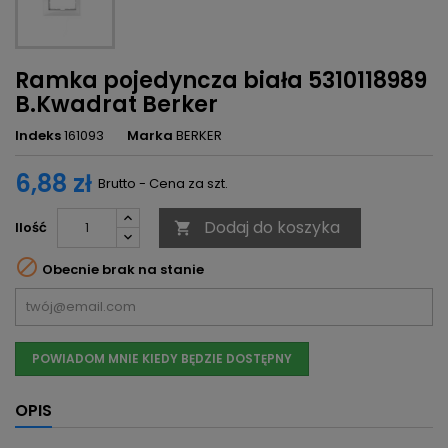
Ramka pojedyncza biała 5310118989
B.Kwadrat Berker
Indeks
161093
Marka
BERKER
6,88 zł
Brutto - Cena za szt.
Dodaj do koszyka
Ilość


Obecnie brak na stanie
POWIADOM MNIE KIEDY BĘDZIE DOSTĘPNY
OPIS