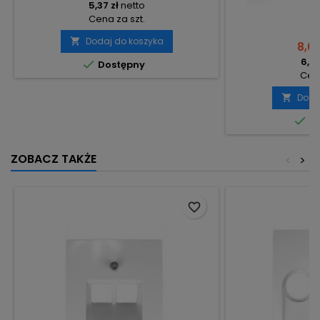
5,37 zł
netto
Cena za szt.
Dodaj do koszyka

8,01 
6,51

Dostępny
Cena
Doda


Do
ZOBACZ TAKŻE
<
>
favorite_border