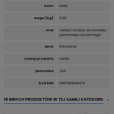
kolor
biały
waga [kg]
0,05
inne
ramka 1-krotna, do montażu
pionowego i poziomego
seria
B.Kwadrat
rodzaj produktu
ramki
jednostka
/szt.
Kod EAN
5907561849473
16 INNYCH PRODUKTÓW W TEJ SAMEJ KATEGORII:
>
<