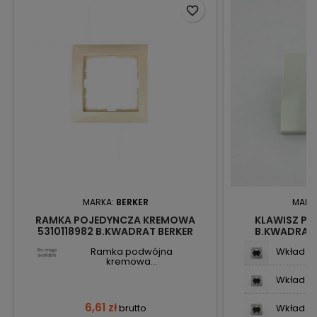
favorite_border
MARKA:
BERKER
MARK
RAMKA POJEDYNCZA KREMOWA
KLAWISZ PO
5310118982 B.KWADRAT BERKER
B.KWADRAT
5316208
Ramka podwójna
Wkład łą
kremowa...
Wkład łą
6,61 zł
brutto
Wkład prz