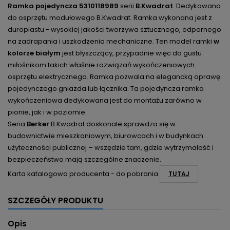
Ramka pojedyncza 5310118989
serii
B.Kwadrat
. Dedykowana
do osprzętu modułowego B.Kwadrat. Ramka wykonana jest z
duroplastu - wysokiej jakości tworzywa sztucznego, odpornego
na zadrapania i uszkodzenia mechaniczne. Ten model ramki
w
kolorze białym
jest błyszczący, przypadnie więc do gustu
miłośnikom takich właśnie rozwiązań wykończeniowych
osprzętu elektrycznego. Ramka pozwala na elegancką oprawę
pojedynczego gniazda lub łącznika. Ta pojedyncza ramka
wykończeniowa dedykowana jest do montażu zarówno w
pionie, jak i w poziomie.
Seria
Berker
B.Kwadrat doskonale sprawdza się w
budownictwie mieszkaniowym, biurowcach i w budynkach
użyteczności publicznej – wszędzie tam, gdzie wytrzymałość i
bezpieczeństwo mają szczególne znaczenie.
Karta katalogowa producenta - do pobrania
TUTAJ
SZCZEGÓŁY PRODUKTU
Opis