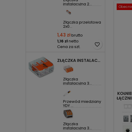
instalacyjna 2...
Obecnie
Złączka przelotowa
2x0...
1,43 zł
brutto
1,16 zł
netto
favorite_border
Cena za szt.
ZŁĄCZKA INSTALACYJNA 3X UNIWERSALNA COMPACT 221-413 WAGO
Złączka
instalacyjna 3...
KOŁNIE
ŁĄCZNI
Przewód miedziany
YDY ...
Złączka
instalacyjna 3...