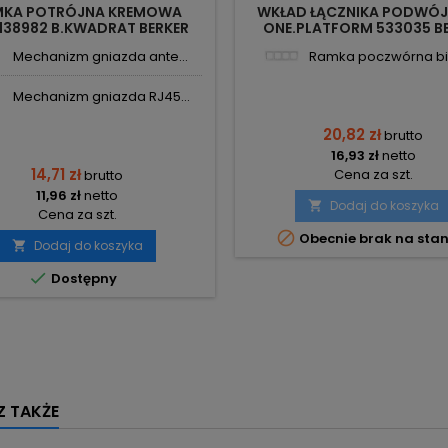
MKA POTRÓJNA KREMOWA
WKŁAD ŁĄCZNIKA PODWÓ
138982 B.KWADRAT BERKER
ONE.PLATFORM 533035 B
Mechanizm gniazda ante...
Ramka poczwórna biał
Mechanizm gniazda RJ45...
20,82 zł
brutto
16,93 zł
netto
14,71 zł
Cena za szt.
brutto
11,96 zł
netto
Dodaj do koszyka

Cena za szt.

Obecnie brak na stan
Dodaj do koszyka


Dostępny
 TAKŻE