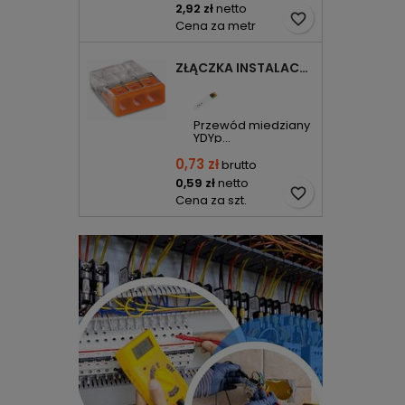
2,92 zł
netto
favorite_border
Cena za metr
ZŁĄCZKA INSTALACYJNA 3X COMPACT POMARAŃCZOWA 2273-203 WAGO
Przewód miedziany
YDYp...
0,73 zł
brutto
0,59 zł
netto
favorite_border
Cena za szt.