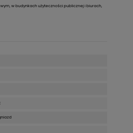
ym, w budynkach użyteczności publicznej i biurach,
t
gniazd