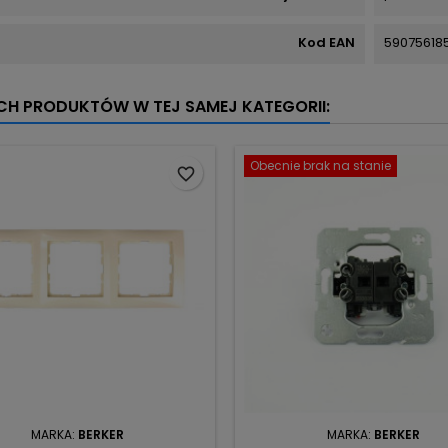
Kod EAN
590756185
YCH PRODUKTÓW W TEJ SAMEJ KATEGORII:
Obecnie brak na stanie
favorite_border
MARKA:
BERKER
MARKA:
BERKER