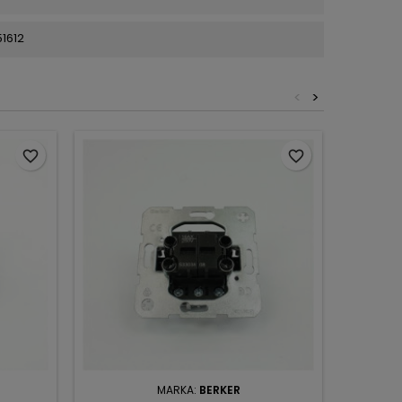
1612
<
>
favorite_border
favorite_border
MARKA:
BERKER