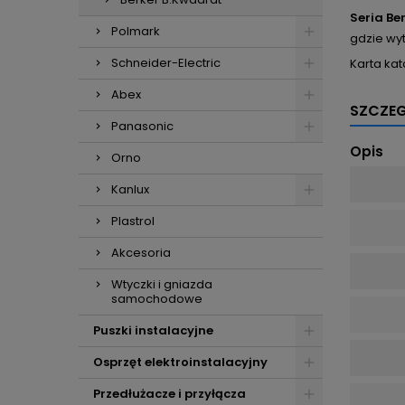
Seria Be
Polmark
gdzie wy
Schneider-Electric
Karta ka
Abex
SZCZE
Panasonic
Opis
Orno
Kanlux
Plastrol
Akcesoria
Wtyczki i gniazda
samochodowe
Puszki instalacyjne
Osprzęt elektroinstalacyjny
Przedłużacze i przyłącza