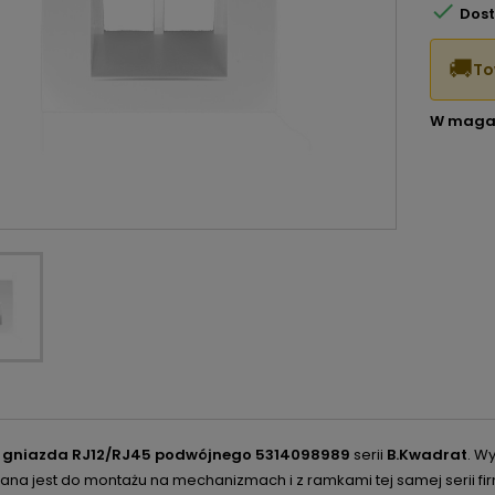

Dost
🚚
To
W maga
 gniazda RJ12/RJ45 podwójnego 5314098989
serii
B.Kwadrat
. W
na jest do montażu na mechanizmach i z ramkami tej samej serii fir