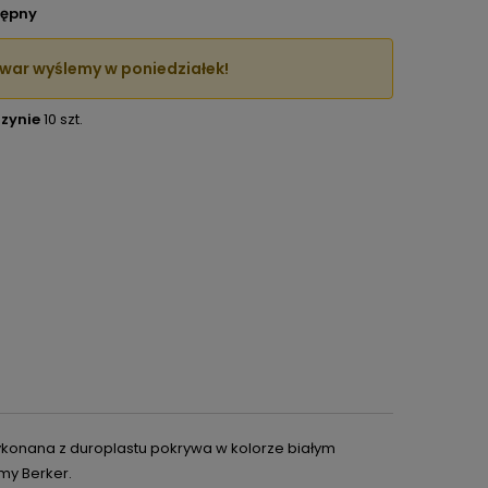
ępny
war wyślemy w poniedziałek!
zynie
10 szt.
ykonana z duroplastu pokrywa w kolorze białym
my Berker.