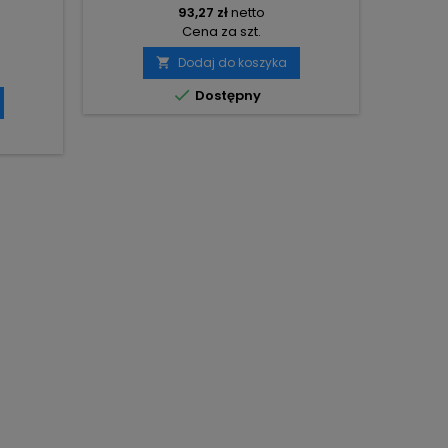
93,27 zł
netto
Cena za szt.
Dodaj do koszyka


Dostępny