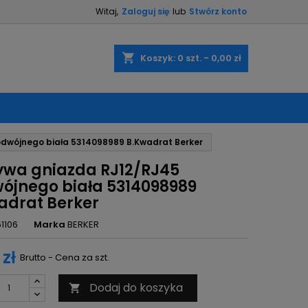
Witaj,
Zaloguj się
lub
Stwórz konto
×
×
×
shopping_cart
Koszyk:
0
szt. - 0,00 zł
ę
dwójnego biała 5314098989 B.Kwadrat Berker
ń
ywa gniazda RJ12/RJ45
ójnego biała 5314098989
adrat Berker
61106
Marka
BERKER
 zł
Brutto - Cena za szt.
Dodaj do koszyka
