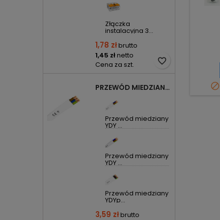
Złączka
instalacyjna 3...
1,78 zł
brutto
1,45 zł
netto
favorite_border
Cena za szt.

PRZEWÓD MIEDZIANY YDYP DRUT 3X1,5MM2 ŻO 450/750V
Przewód miedziany
YDY ...
Przewód miedziany
YDY ...
Przewód miedziany
YDYp...
3,59 zł
brutto