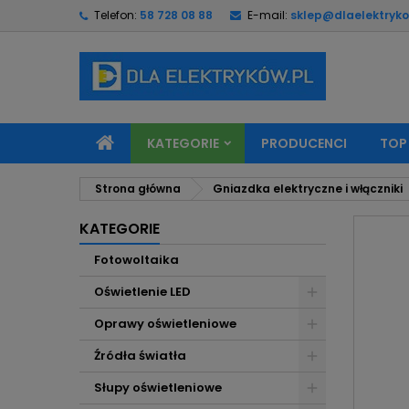
Telefon:
58 728 08 88
E-mail:
sklep@dlaelektryko
M
U
Z
add_circle_outline
Mu
Na
KATEGORIE
PRODUCENCI
TOP
Strona główna
Gniazdka elektryczne i włączniki
KATEGORIE
Fotowoltaika
Oświetlenie LED
Oprawy oświetleniowe
Źródła światła
Słupy oświetleniowe