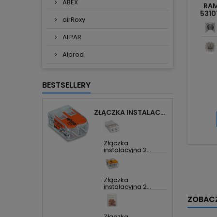
ABEX
RA
5310
airRoxy
ALPAR
Alprod
BESTSELLERY
ZŁĄCZKA INSTALACYJNA 2X UNIWERSALNA COMPACT 221-412 WAGO
Złączka
instalacyjna 2...
Złączka
instalacyjna 2...
ZOBACZ
Złączka