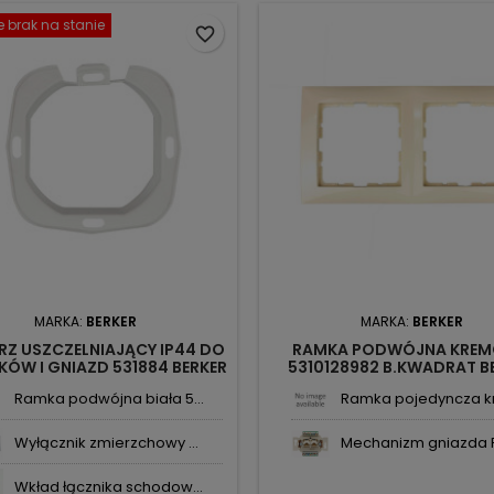
 brak na stanie
favorite_border
MARKA:
BERKER
MARKA:
BERKER
RZ USZCZELNIAJĄCY IP44 DO
RAMKA PODWÓJNA KRE
KÓW I GNIAZD 531884 BERKER
5310128982 B.KWADRAT B
Ramka podwójna biała 5...
Ramka pojedyncza kr
Wyłącznik zmierzchowy ...
Mechanizm gniazda R
Wkład łącznika schodow...