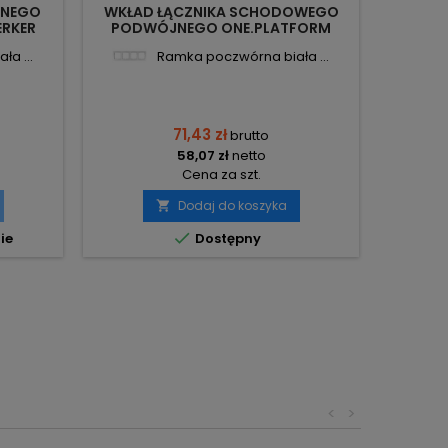
JNEGO
WKŁAD ŁĄCZNIKA SCHODOWEGO
RA
ERKER
PODWÓJNEGO ONE.PLATFORM
53101
53303808 BERKER
a ...
Ramka poczwórna biała ...
71,43 zł
brutto
58,07 zł
netto
Cena za szt.
Dodaj do koszyka


ie
Dostępny
<
>