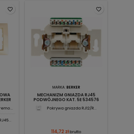
favorite_border
favorite_border
MARKA:
BERKER
MOWA
MECHANIZM GNIAZDA RJ45
ERKER
PODWÓJNEGO KAT. 5E 534576
BERKER
emo...
Pokrywa gniazda RJ12/R...
J45...
114,72 zł
brutto