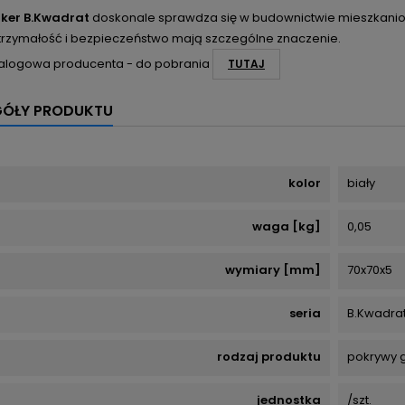
rker B.Kwadrat
doskonale sprawdza się w budownictwie mieszkaniow
trzymałość i bezpieczeństwo mają szczególne znaczenie.
talogowa producenta - do pobrania
TUTAJ
GÓŁY PRODUKTU
kolor
biały
waga [kg]
0,05
wymiary [mm]
70x70x5
seria
B.Kwadra
rodzaj produktu
pokrywy 
jednostka
/szt.