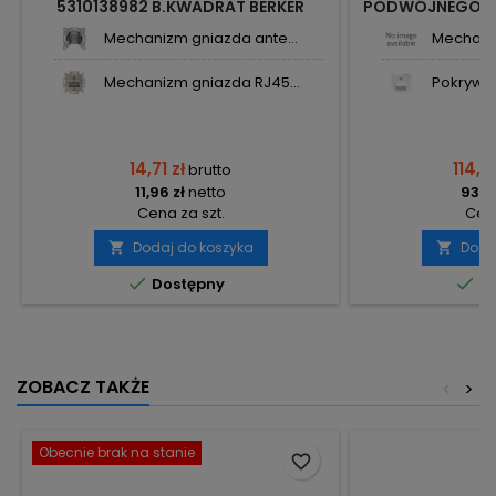
5310138982 B.KWADRAT BERKER
PODWÓJNEGO KAT
Mechanizm gniazda ante...
Mechaniz
Mechanizm gniazda RJ45...
Pokrywa 
14,71 zł
114,72
brutto
11,96 zł
netto
93,27
Cena za szt.
Cena
Dodaj do koszyka
Doda




Dostępny
Do
ZOBACZ TAKŻE
<
>
Obecnie brak na stanie
favorite_border