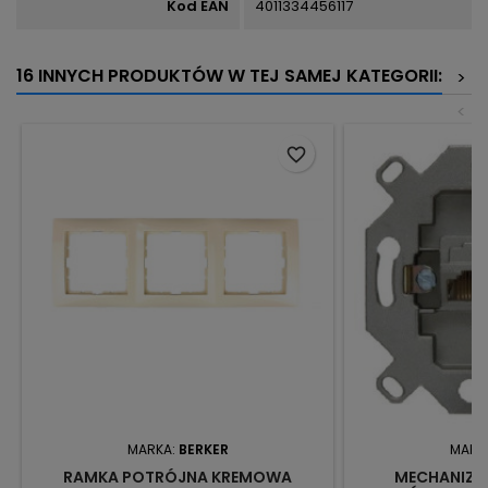
Kod EAN
4011334456117
16 INNYCH PRODUKTÓW W TEJ SAMEJ KATEGORII:
>
<
favorite_border
MARKA:
BERKER
MARK
RAMKA POTRÓJNA KREMOWA
MECHANIZM