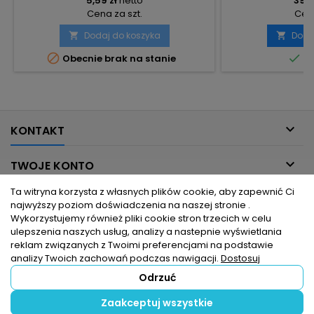
5,59 zł
netto
39,11
Cena za szt.
Cena
Dodaj do koszyka
Doda




Obecnie brak na stanie
Do

KONTAKT

TWOJE KONTO
Ta witryna korzysta z własnych plików cookie, aby zapewnić Ci

INFORMACJE DLA CIEBIE
najwyższy poziom doświadczenia na naszej stronie .
Wykorzystujemy również pliki cookie stron trzecich w celu
ulepszenia naszych usług, analizy a nastepnie wyświetlania

PRODUKTY
reklam związanych z Twoimi preferencjami na podstawie
analizy Twoich zachowań podczas nawigacji.
Dostosuj
Odrzuć
© Copyright 2026 hurtownia elektryczna dlaelektrykow.pl. Wszelkie
Zaakceptuj wszystkie
prawa zastrzeżone.