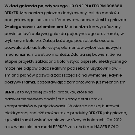
Wkład gniazda pojedynczego +0 ONE.PLATFORM 396380
BERKER. Mechanizm gniazda dedykowany jest do montażu
podtynkowego, na zaciski śrubowo-windowe. Jest to gniazdo
2-biegunowe z uziemieniem
. Mechanizm ten wykończony
powinien być pokrywą gniazda pojedynczego oraz ramką w
wybranym kolorze. Zakup każdego podzespołu osobno
pozwala dobrać kolorystykę elementów wykończeniowych
mechanizmu, nawet po montażu. Zdarza się bowiem, że na
etapie projekty zakładana kolorystyka osprzętu elektrycznego
może nie odpowiadać realnym potrzebom użytkowników –
zmiana planów pozwala zaoszczędzić na wymianie jedynie
pokrywy i ramki, pozostawiając zamontowany już mechanizm.
BERKER
to wysokiej jakości produkty, które są
odzwierciedleniem dbałości o każdy detal i braku
kompromisów w projektowaniu. W ofercie naszej hurtowni
elektrycznej znaleźć można takie produkty BERKER jak gniazda,
łączniki i ramki wykończeniowe w różnych kolorach. Od 2012
roku właścicielem marki BERKER została firma HAGER POLO.