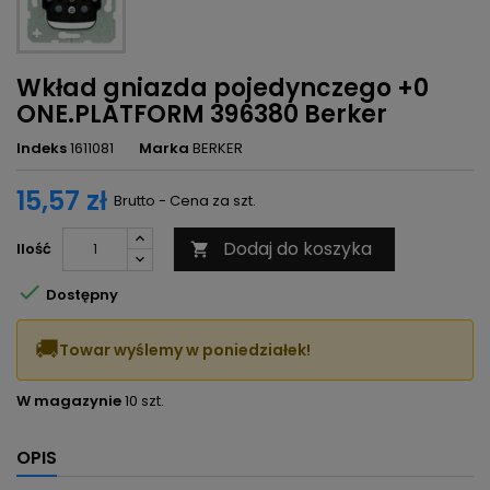
Wkład gniazda pojedynczego +0
ONE.PLATFORM 396380 Berker
Indeks
1611081
Marka
BERKER
15,57 zł
Brutto - Cena za szt.
Dodaj do koszyka
Ilość


Dostępny
🚚
Towar wyślemy w poniedziałek!
W magazynie
10 szt.
OPIS