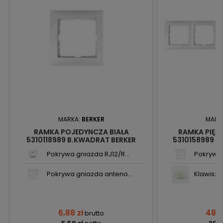
MARKA:
BERKER
MARK
RAMKA POJEDYNCZA BIAŁA
RAMKA PIĘC
5310118989 B.KWADRAT BERKER
5310158989 B
Pokrywa gniazda RJ12/R...
Pokrywa 
Pokrywa gniazda anteno...
Klawisz p
6,88 zł
48,11
brutto