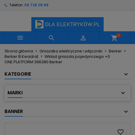
Telefon:
58 728 08 88
×
×
×
Moje listy życzeń
Utwórz listę życzeń
Zaloguj się
Utwórz nową listę
add_circle_outline
Musisz być zalogowany by zapisać produkty na
Nazwa listy życzeń
swojej liście życzeń.
0



shopping_cart
Strona główna
Gniazdka elektryczne i włączniki
Berker
Anuluj
Zaloguj się
Berker B.Kwadrat
Wkład gniazda pojedynczego +0
Anuluj
Utwórz listę życzeń
ONE.PLATFORM 396380 Berker
KATEGORIE
MARKI
BANNER
favorite_border