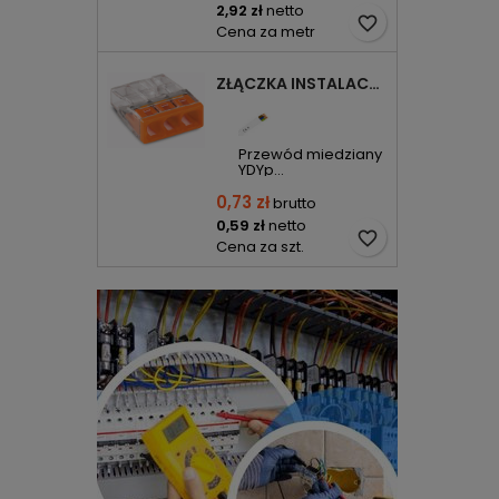
2,92 zł
netto
favorite_border
Cena za metr
ZŁĄCZKA INSTALACYJNA 3X COMPACT POMARAŃCZOWA 2273-203 WAGO
Przewód miedziany
YDYp...
0,73 zł
brutto
0,59 zł
netto
favorite_border
Cena za szt.