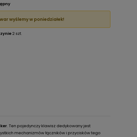
ępny
war wyślemy w poniedziałek!
zynie
2 szt.
rker
. Ten pojedynczy klawisz dedykowany jest
stkich mechanizmów łączników i przycisków tego