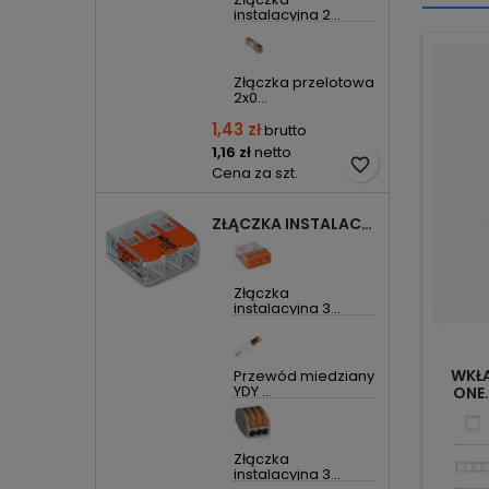
instalacyjna 2...
Złączka przelotowa
2x0...
1,43 zł
brutto
1,16 zł
netto
favorite_border
Cena za szt.
ZŁĄCZKA INSTALACYJNA 3X UNIWERSALNA COMPACT 221-413 WAGO
Złączka
instalacyjna 3...
WKŁ
Przewód miedziany
YDY ...
ONE
Złączka
instalacyjna 3...