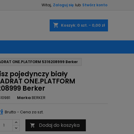
Witaj,
Zaloguj się
lub
Stwórz konto
×
×
×
shopping_cart
Koszyk:
0
szt. - 0,00 zł
ę
WADRAT ONE.PLATFORM 5316208999 Berker
ń
isz pojedynczy biały
ADRAT ONE.PLATFORM
208999 Berker
610981
Marka
BERKER
zł
Brutto - Cena za szt.
Dodaj do koszyka
