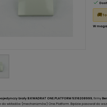

Dost
🚚
To
W maga
 pojedynczy biały B.KWADRAT ONE.PLATFORM 5316208999
, firmy
Be
e do wkładów (mechanizmów) One.Platform. Będzie pasował do wszy