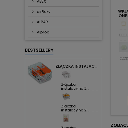
ABEX
WKŁ
airRoxy
ONE
ALPAR
Alprod
BESTSELLERY
ZŁĄCZKA INSTALACYJNA 2X UNIWERSALNA COMPACT 221-412 WAGO
Złączka
instalacyjna 2...
Złączka
instalacyjna 2...
ZOBACZ
Złączka