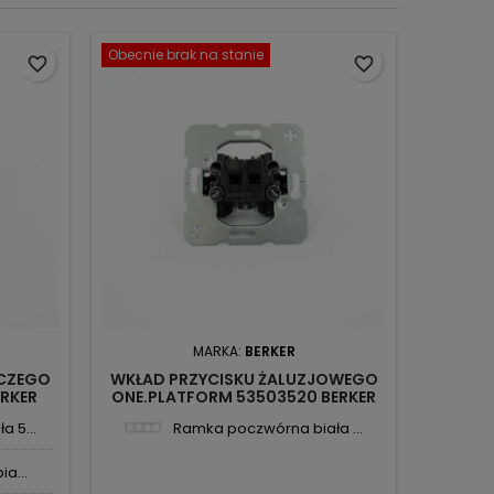
Obecnie brak na stanie
favorite_border
favorite_border
MARKA:
BERKER
NCZEGO
WKŁAD PRZYCISKU ŻALUZJOWEGO
WKŁAD 
ERKER
ONE.PLATFORM 53503520 BERKER
 5...
Ramka poczwórna biała ...
a...