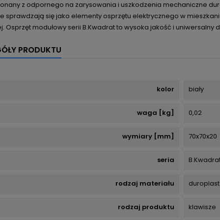
konany z odpornego na zarysowania i uszkodzenia mechaniczne durop
e sprawdzają się jako elementy osprzętu elektrycznego w mieszkani
j. Osprzęt modułowy serii B.Kwadrat to wysoka jakość i uniwersalny 
GÓŁY PRODUKTU
kolor
biały
waga [kg]
0,02
wymiary [mm]
70x70x20
seria
B.Kwadra
rodzaj materiału
duroplast
rodzaj produktu
klawisze