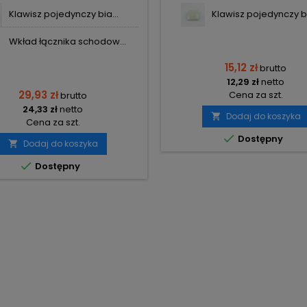
Klawisz pojedynczy bia...
Klawisz pojedynczy bi
Wkład łącznika schodow...
15,12 zł
brutto
12,29 zł
netto
29,93 zł
Cena za szt.
brutto
24,33 zł
netto
Dodaj do koszyka

Cena za szt.

Dostępny
Dodaj do koszyka


Dostępny