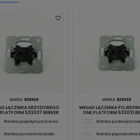
favorite_border
MARKA:
BERKER
MARKA:
BERKER
AD ŁĄCZNIKA KRZYŻOWEGO
WKŁAD ŁĄCZNIKA POJEDY
.PLATFORM 533037 BERKER
ONE.PLATFORM 533031 B
Ramka pojedyncza kremo...
Ramka podwójna biała
Ramka poczwórna biała ...
Ramka pięciokrotna bi