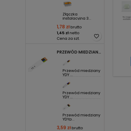
Złączka
instalacyjna 3...
1,78 zł
brutto
1,45 zł
netto
favorite_border
Cena za szt.
PRZEWÓD MIEDZIANY YDYP DRUT 3X1,5MM2 ŻO 450/750V
Przewód miedziany
YDY ...
Przewód miedziany
YDY ...
Przewód miedziany
YDYp...
3,59 zł
brutto