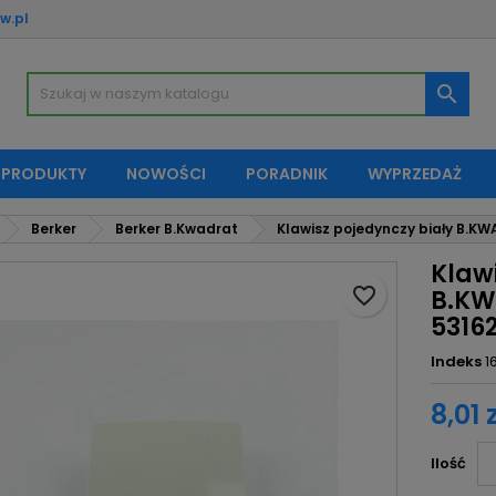
w.pl
oje listy życzeń
twórz listę życzeń
aloguj się

Utwórz nową listę
sisz być zalogowany by zapisać produkty na swojej liście życzeń.
zwa listy życzeń
 PRODUKTY
NOWOŚCI
PORADNIK
WYPRZEDAŻ
Anuluj
Zaloguj si
Berker
Berker B.Kwadrat
Klawisz pojedynczy biały B.K
Anuluj
Utwórz listę życze
Klaw
favorite_border
B.KW
5316
Indeks
1
8,01 
Ilość