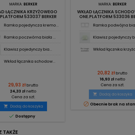
MARKA:
BERKER
MARKA:
BERKER
AD ŁĄCZNIKA KRZYŻOWEGO
WKŁAD ŁĄCZNIKA SCHOD
.PLATFORM 533037 BERKER
ONE.PLATFORM 533036 B
Ramka pojedyncza kremo...
Ramka podwójna biała
Ramka poczwórna biała ...
Klawisz pojedynczy bi
Klawisz pojedynczy bia...
Wkład łącznika krzyżo
Wkład łącznika schodow...
20,82 zł
brutto
16,93 zł
netto
29,93 zł
Cena za szt.
brutto
24,33 zł
netto
Dodaj do koszyka

Cena za szt.

Obecnie brak na stan
Dodaj do koszyka


Dostępny
 TAKŻE