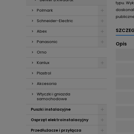
typu. Wy
doskonal
Polmark
publiczne
Schneider-Electric
SZCZE
Abex
Panasonic
Opis
Orno
Kanlux
Plastrol
Akcesoria
Wtyczki i gniazda
samochodowe
Puszki instalacyjne
Osprzęt elektroinstalacyjny
Przedłużacze i przyłącza