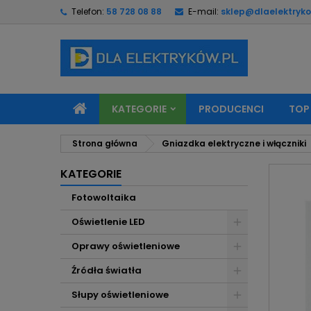
Telefon:
58 728 08 88
E-mail:
sklep@dlaelektryko
M
U
Z
add_circle_outline
Mu
Na
KATEGORIE
PRODUCENCI
TOP
Strona główna
Gniazdka elektryczne i włączniki
KATEGORIE
Fotowoltaika
Oświetlenie LED
Oprawy oświetleniowe
Źródła światła
Słupy oświetleniowe