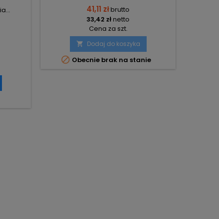
41,11 zł
brutto
a...
33,42 zł
netto
Cena za szt.
Dodaj do koszyka


Obecnie brak na stanie