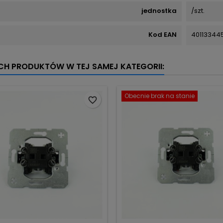
jednostka
/szt.
Kod EAN
40113344
YCH PRODUKTÓW W TEJ SAMEJ KATEGORII:
Obecnie brak na stanie
favorite_border