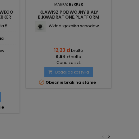
MARKA:
BERKER
OWEGO
KLAWISZ PODWÓJNY BIAŁY
ERKER
B.KWADRAT ONE.PLATFORM
POJE
5316238999 BERKER
B.K
 5...
Wkład łącznika schodow...
a...
12,23 zł
brutto
w...
9,94 zł
netto
Cena za szt.
Dodaj do koszyka


Obecnie brak na stanie
ie
<
>