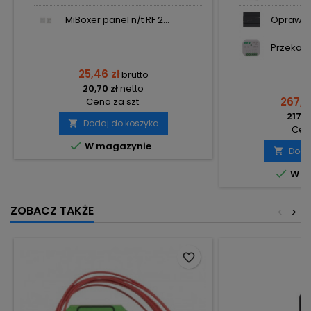
MiBoxer panel n/t RF 2...
Oprawa 
Przekaźn
25,46 zł
brutto
20,70 zł
netto
267,9
Cena za szt.
217,8
Dodaj do koszyka

Cena

W magazynie
Doda


W m
ZOBACZ TAKŻE
<
>
favorite_border