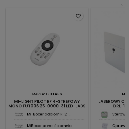
<
favorite_border
MARKA:
LED LABS
MAR
MI-LIGHT PILOT RF 4-STREFOWY
LASEROWY CZU
MONO FUT006 25-0000-31 LED-LABS
DRL-12-
Mi-Boxer odbiornik 12-...
Sterownik
MiBoxer panel ściemnia...
Oprawa 