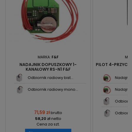
MARKA:
F&F
MAR
NADAJNIK DOPUSZKOWY 1-
PILOT 4-PRZYCI
KANAŁOWY RS-N1 F&F
Odbiornik radiowy bist...
Nadajnik
Odbiornik radiowy mono...
Nadajnik
Odbiornik
71,59 zł
brutto
Odbiorni
58,20 zł
netto
Cena za szt.