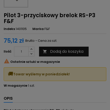
Pilot 3-przyciskowy brelok RS-P3
F&F
Indeks
1401105
Marka
F&F
75,12 zł
Brutto - Cena za szt.
Dodaj do koszyka
Ilość


Ostatnie sztuki w magazynie
🚚
Towar wyślemy w poniedziałek!
W magazynie
1 szt.
OPIS