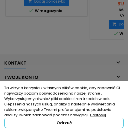
Dodaj do koszyka

81,50
66,26

W magazynie
Cena
Doda


W m

KONTAKT

TWOJE KONTO
Ta witryna korzysta z własnych plików cookie, aby zapewnić Ci

INFORMACJE DLA CIEBIE
najwyższy poziom doświadczenia na naszej stronie .
Wykorzystujemy również pliki cookie stron trzecich w celu
ulepszenia naszych usług, analizy a nastepnie wyświetlania

PRODUKTY
reklam związanych z Twoimi preferencjami na podstawie
analizy Twoich zachowań podczas nawigacji.
Dostosuj
Odrzuć