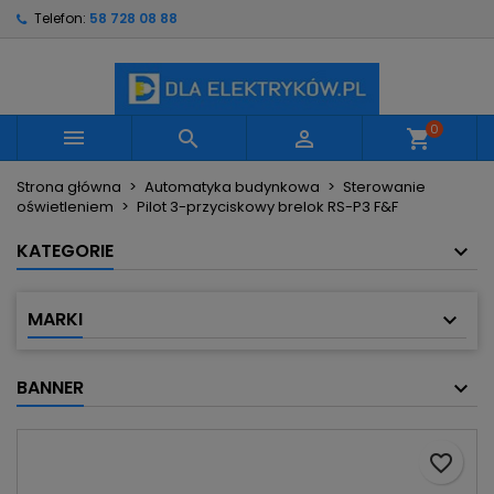
Telefon:
58 728 08 88
×
×
×
Moje listy życzeń
Utwórz listę życzeń
Zaloguj się
Utwórz nową listę
add_circle_outline
Musisz być zalogowany by zapisać produkty na
Nazwa listy życzeń
swojej liście życzeń.
0



shopping_cart
Strona główna
Automatyka budynkowa
Sterowanie
Anuluj
Zaloguj się
oświetleniem
Pilot 3-przyciskowy brelok RS-P3 F&F
Anuluj
Utwórz listę życzeń
KATEGORIE
MARKI
BANNER
favorite_border