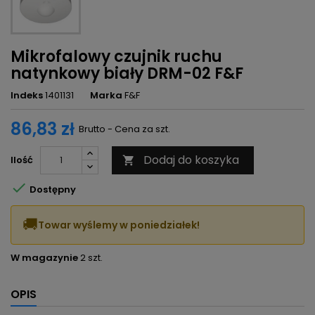
Mikrofalowy czujnik ruchu
natynkowy biały DRM-02 F&F
Indeks
1401131
Marka
F&F
86,83 zł
Brutto - Cena za szt.
Dodaj do koszyka
Ilość


Dostępny
🚚
Towar wyślemy w poniedziałek!
W magazynie
2 szt.
OPIS