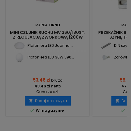
MARKA:
ORNO
MARK
MINI CZUJNIK RUCHU MV 360/180ST.
PRZEKAŹNIK BIS
Z REGULACJĄ ZWORKOWĄ 1200W
SZYNĘ TH3
OR-CR-229 ORNO
Plafoniera LED Joanna ...
DIN szyn
Plafoniera LED 36W 390...
Żarówka 
53,46 zł
58,57
brutto
43,46 zł
netto
47,62
Cena za szt.
Cena
Dodaj do koszyka
Doda




W magazynie
Do