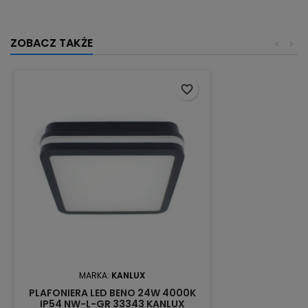
ZOBACZ TAKŻE
<
>
favorite_border
MARKA:
KANLUX
PLAFONIERA LED BENO 24W 4000K
IP54 NW-L-GR 33343 KANLUX