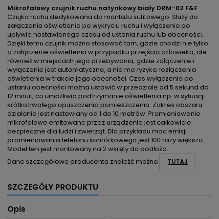
Mikrofalowy czujnik ruchu natynkowy biały DRM-02 F&F
.
Czujka ruchu dedykowana do montażu sufitowego. Służy do
załączania oświetlenia po wykryciu ruchu i wyłączenia po
upływie nastawionego czasu od ustania ruchu lub obecności.
Dzięki temu czujnik można stosować tam, gdzie chodzi nie tylko
o załączenie oświetlenia w przypadku przejścia człowieka, ale
również w miejscach jego przebywania, gdzie załączenie i
wyłączenie jest automatyczne, a nie ma ryzyka rozłączenia
oświetlenia w trakcie jego obecności. Czas wyłączenia po
ustaniu obecności można ustawić w przedziale od 5 sekund do
12 minut, co umożliwia podtrzymanie oświetlenia np. w sytuacji
krótkotrwałego opuszczenia pomieszczenia. Zakres obszaru
działania jest nastawiany od 1 do 10 metrów. Promieniowanie
mikrofalowe emitowane przez urządzenie jest całkowicie
bezpieczne dla ludzi i zwierząt. Dla przykładu moc emisji
promieniowania telefonu komórkowego jest 100 razy większa.
Model ten jest montowany na 2 wkręty do podłoża.
Dane szczegółowe producenta znaleźć można
TUTAJ
SZCZEGÓŁY PRODUKTU
Opis