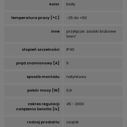
kolor
biały
temperatura pracy [°C]
-25 do +50
inne
przyłącze: zaciski śrubowe
1mm²
stopień szczelności
IP40
prąd znamionowy [A]
5
sposób montażu
natynkowy
pobór mocy [W]
0,9
zakres regulacji
45 - 2000
natężenia światła [lx]
rodzaj produktu
czujnik