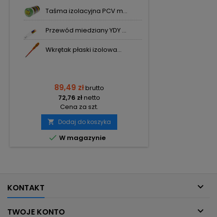
Taśma izolacyjna PCV m...
Przewód miedziany YDY ...
Wkrętak płaski izolowa...
89,49 zł
brutto
72,76 zł
netto
Cena za szt.
Dodaj do koszyka


W magazynie

KONTAKT

TWOJE KONTO