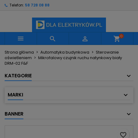
Telefon:
58 728 08 88
×
×
×
Moje listy życzeń
Utwórz listę życzeń
Zaloguj się
Utwórz nową listę
add_circle_outline
Musisz być zalogowany by zapisać produkty na
Nazwa listy życzeń
swojej liście życzeń.
0



shopping_cart
Strona główna
Automatyka budynkowa
Sterowanie
Anuluj
Zaloguj się
oświetleniem
Mikrofalowy czujnik ruchu natynkowy biały
Anuluj
Utwórz listę życzeń
DRM-02 F&F
KATEGORIE
MARKI
BANNER
favorite_border