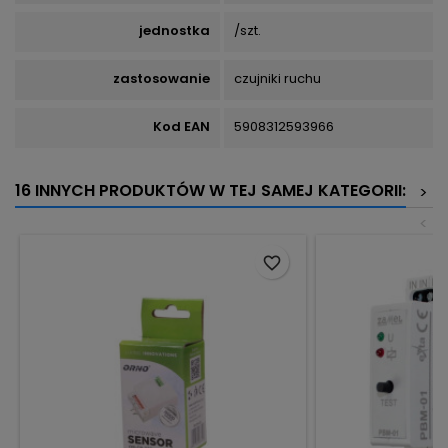
jednostka
/szt.
zastosowanie
czujniki ruchu
Kod EAN
5908312593966
16 INNYCH PRODUKTÓW W TEJ SAMEJ KATEGORII:
>
<
favorite_border