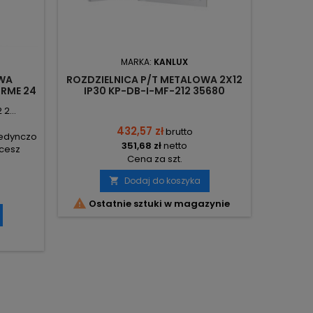
MARKA:
KANLUX
WA
ROZDZIELNICA P/T METALOWA 2X12
ROZDZI
RME 24
IP30 KP-DB-I-MF-212 35680
IP30
KANLUX
2...
432,57 zł
brutto
edynczo
351,68 zł
netto
hcesz
Cena za szt.
nsportu
akupu
Dodaj do koszyka

mówienia
ówień.


Ostatnie sztuki w magazynie
O