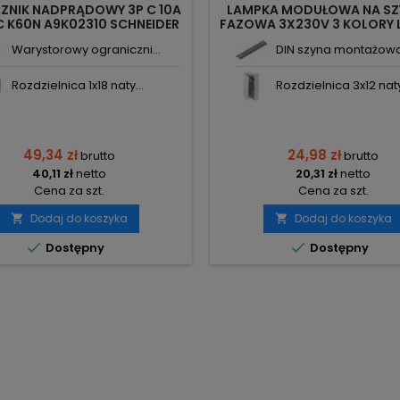
ZNIK NADPRĄDOWY 3P C 10A
LAMPKA MODUŁOWA NA SZY
C K60N A9K02310 SCHNEIDER
FAZOWA 3X230V 3 KOLORY 
ELECTRIC
F&F
Warystorowy ograniczni...
DIN szyna montażowa 
Rozdzielnica 1x18 naty...
Rozdzielnica 3x12 naty
49,34 zł
24,98 zł
brutto
brutto
40,11 zł
netto
20,31 zł
netto
Cena za szt.
Cena za szt.
Dodaj do koszyka
Dodaj do koszyka




Dostępny
Dostępny