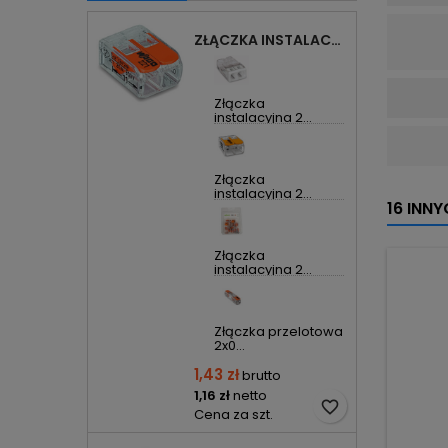
ZŁĄCZKA INSTALACYJNA 2X UNIWERSALNA COMPACT 221-412 WAGO
Złączka
instalacyjna 2...
Złączka
instalacyjna 2...
16 INN
Złączka
instalacyjna 2...
Złączka przelotowa
2x0...
1,43 zł
brutto
1,16 zł
netto
favorite_border
Cena za szt.