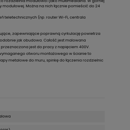
o rozdzielnia modułowa i jako multimedialna. W górnej
 modułowej. Można na nich łącznie pomieścić do 24
 teletechnicznych (np. router Wi-Fi, centrala
kujące, zapewniające poprawną cyrkulację powietrza
podobnie jak obudowa. Całość jest malowana
 i przeznaczona jest do pracy z napięciem 400V.
 wymaganego otworu montażowego w ścianie to
łapy metalowe do muru, spinkę do łączenia rozdzielnic
talowa