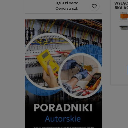
0,59 zł
netto
WYŁĄC
favorite_border
6KA A
Cena za szt.