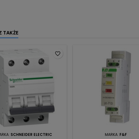
 TAKŻE
favorite_border
ARKA:
SCHNEIDER ELECTRIC
MARKA:
F&F