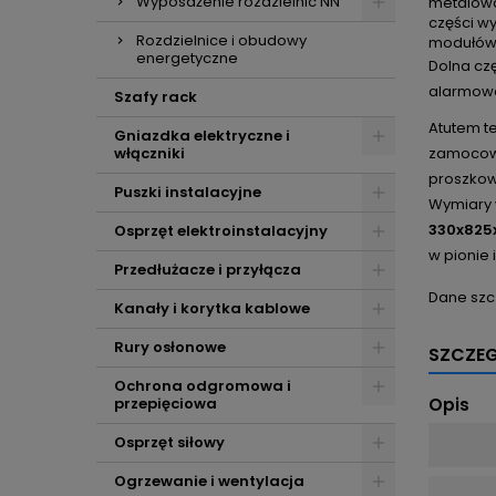
Wyposażenie rozdzielnic NN
metalowa
części w
Rozdzielnice i obudowy
modułów
energetyczne
Dolna czę
alarmowa
Szafy rack
Atutem t
Gniazdka elektryczne i
włączniki
zamocowa
proszkowo
Puszki instalacyjne
Wymiary 
330x82
Osprzęt elektroinstalacyjny
w pionie 
Przedłużacze i przyłącza
Dane szc
Kanały i korytka kablowe
Rury osłonowe
SZCZE
Ochrona odgromowa i
przepięciowa
Opis
Osprzęt siłowy
Ogrzewanie i wentylacja