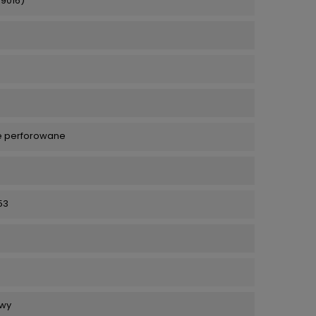
 9016)
 perforowane
53
wy