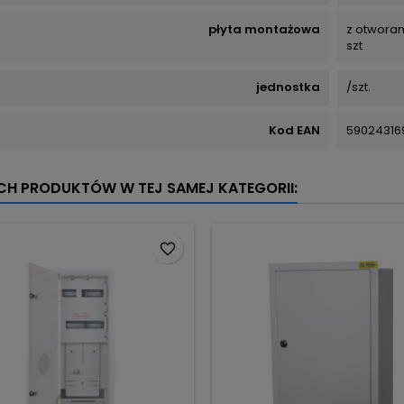
płyta montażowa
z otworam
szt
jednostka
/szt.
Kod EAN
59024316
YCH PRODUKTÓW W TEJ SAMEJ KATEGORII:
favorite_border