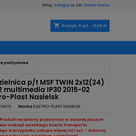
Witaj,
Zaloguj się
lub
Stwórz konto
×
×
×
shopping_cart
Koszyk:
0
szt. - 0,00 zł
ę
owe podtynkowe
ń
zielnica p/t MSF TWIN 2x12(24)
12 multimedia IP30 2015-02
ro-Plast Nasielsk
013972
Marka
ELEKTRO-PLAST NASIELSK
Produkt wysyłamy pojedynczo w osobnej paczce!
cesz uniknąć wysokiego kosztu transportu
go w przypadku zakupu więcej niż 1 szt. - dokonaj
ia tylko 1 szt. w każdym z zamówień.