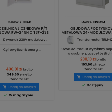
MARKA:
KUBIAK
MARKA:
ERGOM
ZIELNICA LICZNIKOWA P/T
OBUDOWA PODTYNKO
LOWA RW-24NN O T3F+23S
METALOWA 24-MODUŁOWA 
IP30 KUBIAK
ERGOM
Dzwonek 230V modułowy ...
Transformator TRM-12 
UWAGA! Produkt wysyłamy poj
Cyfrowy licznik energi...
w osobnej paczce! Jeśli c
uniknąć wysokiego kosztu tra
238,13 zł
brutto
paletowego w przypadku z
193,60 zł
netto
więcej niż 1 szt. - dokonaj za
430,01 zł
Cena za szt.
brutto
tylko 1 szt. w każdym z zam
349,60 zł
netto
Dodaj do koszyka

Cena za szt.

Dostępny
Dodaj do koszyka


W magazynie