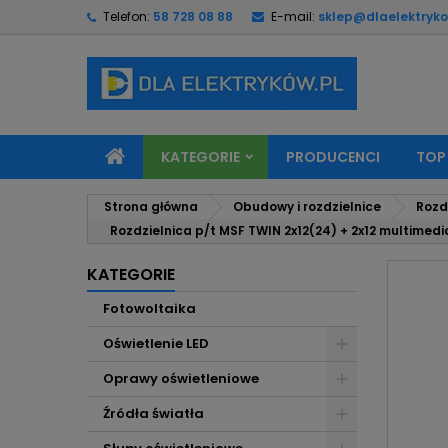
Telefon:
58 728 08 88
E-mail:
sklep@dlaelektryko
M
U
Z
add_circle_outline
Mu
Na
KATEGORIE
PRODUCENCI
TOP
Strona główna
Obudowy i rozdzielnice
Rozd
Rozdzielnica p/t MSF TWIN 2x12(24) + 2x12 multimedi
KATEGORIE
Fotowoltaika
Oświetlenie LED
Oprawy oświetleniowe
Źródła światła