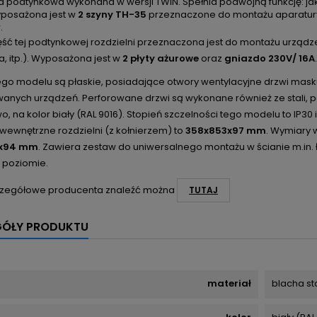
 podtynkowa wykonana w wersji TWIN. Spełnia podwójną funkcję: jak
yposażona jest w
2 szyny TH-35
przeznaczone do montażu aparatury
.
ść tej podtynkowej rozdzielni przeznaczona jest do montażu urządzeń
, itp.). Wyposażona jest w
2 płyty ażurowe
oraz
gniazdo 230V/ 16A
.
ego modelu są płaskie, posiadające otwory wentylacyjne drzwi mas
nych urządzeń. Perforowane drzwi są wykonane również ze stali, 
, na kolor biały (RAL 9016). Stopień szczelności tego modelu to IP30
wewnętrzne rozdzielni (z kołnierzem) to
358x853x97 mm
. Wymiary
5x94 mm
. Zawiera zestaw do uniwersalnego montażu w ścianie m.in. 
i poziomie.
zegółowe producenta znaleźć można
TUTAJ
GÓŁY PRODUKTU
materiał
blacha s