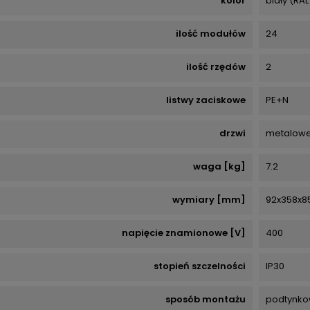
kolor
biały (RAL
ilość modułów
24
ilość rzędów
2
listwy zaciskowe
PE+N
drzwi
metalowe
waga [kg]
7.2
wymiary [mm]
92x358x8
napięcie znamionowe [V]
400
stopień szczelności
IP30
sposób montażu
podtynko