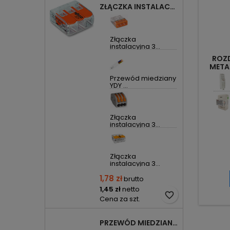
ZŁĄCZKA INSTALACYJNA 3X UNIWERSALNA COMPACT 221-413 WAGO
Złączka
instalacyjna 3...
ROZD
META
Przewód miedziany
YDY ...
Złączka
instalacyjna 3...
Złączka
instalacyjna 3...
1,78 zł
brutto
1,45 zł
netto
favorite_border
Cena za szt.
PRZEWÓD MIEDZIANY YDYP DRUT 3X1,5MM2 ŻO 450/750V