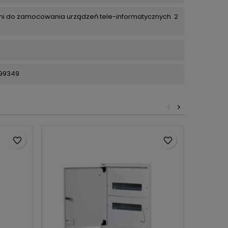
i do zamocowania urządzeń tele-informatycznych  2
99349
<
>
Obecnie 
favorite_border
favorite_border