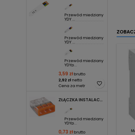
Przewód miedziany
YDY ...
ZOBACZ
Przewód miedziany
YDY ...
Przewód miedziany
YDYp...
3,59 zł
brutto
2,92 zł
netto
favorite_border
Cena za metr
ZŁĄCZKA INSTALACYJNA 3X COMPACT POMARAŃCZOWA 2273-203 WAGO
Przewód miedziany
YDYp...
M
0,73 zł
brutto