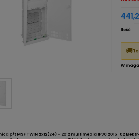
441,2
Ilość
🚚
To
W maga
nica p/t MSF TWIN 2x12(24) + 2x12 multimedia IP30 2015-02 Elektr