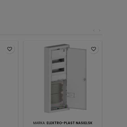
<
>
favorite_border
favorite_border
MARKA:
ELEKTRO-PLAST NASIELSK