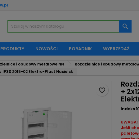
w.pl
oje listy życzeń
twórz listę życzeń
aloguj się

Utwórz nową listę
sisz być zalogowany by zapisać produkty na swojej liście życzeń.
zwa listy życzeń
 PRODUKTY
NOWOŚCI
PORADNIK
WYPRZEDAŻ
Anuluj
Zaloguj si
zielnice i obudowy metalowe NN
Rozdzielnice i obudowy metal
Anuluj
Utwórz listę życze
a IP30 2015-02 Elektro-Plast Nasielsk
Rozd
favorite_border
+ 2x
Elekt
Indeks
1
UWAGA! 
Jeśli ch
paletowe
zamówien