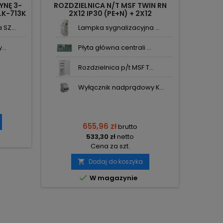
NĘ 3-
ROZDZIELNICA N/T MSF TWIN RN
LK-713K
2X12 IP30 (PE+N) + 2X12
MULTIMEDIALNA 2015-20 EPN
SZ...
Lampka sygnalizacyjna ...
...
Płyta główna centrali ...
Rozdzielnica p/t MSF T...
Wyłącznik nadprądowy K...
655,96 zł
brutto
533,30 zł
netto
Cena za szt.
Dodaj do koszyka


W magazynie