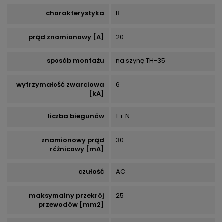
charakterystyka
B
prąd znamionowy [A]
20
sposób montażu
na szynę TH-35
wytrzymałość zwarciowa
6
[kA]
liczba biegunów
1 + N
znamionowy prąd
30
różnicowy [mA]
czułość
AC
maksymalny przekrój
25
przewodów [mm2]