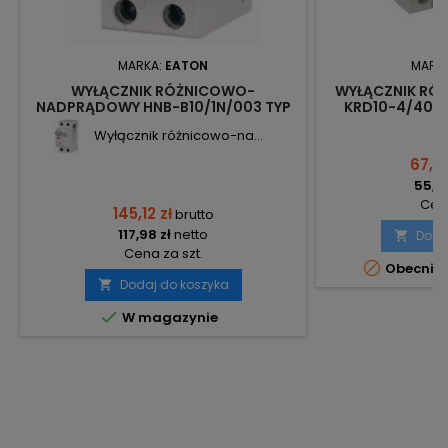
MARKA:
EATON
MARK
WYŁĄCZNIK RÓŻNICOWO-
WYŁĄCZNIK R
NADPRĄDOWY HNB-B10/1N/003 TYP
KRD10-4/40/3
AC XPOLE HOME 195119 EATON
K
Wyłącznik różnicowo-na...
67,72
55,06
Cena
145,12 zł
brutto
117,98 zł
netto
Doda

Cena za szt.

Obecnie 
Dodaj do koszyka


W magazynie