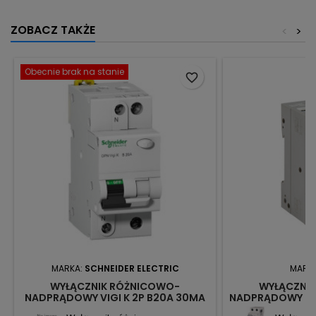
ZOBACZ TAKŻE
<
>
Obecnie brak na stanie
favorite_border
MARKA:
SCHNEIDER ELECTRIC
MARK
WYŁĄCZNIK RÓŻNICOWO-
WYŁĄCZNI
NADPRĄDOWY VIGI K 2P B20A 30MA
NADPRĄDOWY KR
TYP AC A9D22620 SCHNEIDER
IDEA