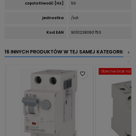
częstotliwość [Hz]
50
jednostka
/szt.
Kod EAN
9010238060753
16 INNYCH PRODUKTÓW W TEJ SAMEJ KATEGORII:
>
<
Obecnie brak na st
favorite_border