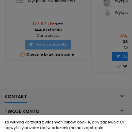
Wyłącznik różnicowo-na...
Wyłączni
Wyłączni
177,87 zł
brutto
144,61 zł
netto
46,94
Cena za szt.
38,16
Dodaj do koszyka

Cena

Obecnie brak na stanie
Doda


W m

KONTAKT

TWOJE KONTO
Ta witryna korzysta z własnych plików cookie, aby zapewnić Ci

INFORMACJE DLA CIEBIE
najwyższy poziom doświadczenia na naszej stronie .