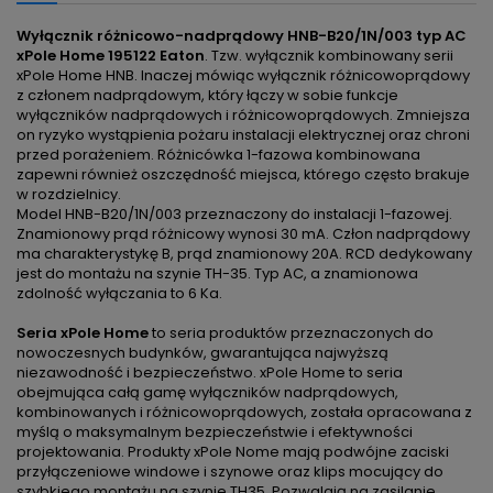
Wyłącznik różnicowo-nadprądowy HNB-B20/1N/003 typ AC
xPole Home 195122 Eaton
. Tzw. wyłącznik kombinowany serii
xPole Home HNB. Inaczej mówiąc wyłącznik różnicowoprądowy
z członem nadprądowym, który łączy w sobie funkcje
wyłączników nadprądowych i różnicowoprądowych. Zmniejsza
on ryzyko wystąpienia pożaru instalacji elektrycznej oraz chroni
przed porażeniem. Różnicówka 1-fazowa kombinowana
zapewni również oszczędność miejsca, którego często brakuje
w rozdzielnicy.
Model HNB-B20/1N/003 przeznaczony do instalacji 1-fazowej.
Znamionowy prąd różnicowy wynosi 30 mA. Człon nadprądowy
ma charakterystykę B, prąd znamionowy 20A. RCD dedykowany
jest do montażu na szynie TH-35. Typ AC, a znamionowa
zdolność wyłączania to 6 Ka.
Seria xPole Home
to seria produktów przeznaczonych do
nowoczesnych budynków, gwarantująca najwyższą
niezawodność i bezpieczeństwo. xPole Home to seria
obejmująca całą gamę wyłączników nadprądowych,
kombinowanych i różnicowoprądowych, została opracowana z
myślą o maksymalnym bezpieczeństwie i efektywności
projektowania. Produkty xPole Nome mają podwójne zaciski
przyłączeniowe windowe i szynowe oraz klips mocujący do
szybkiego montażu na szynie TH35. Pozwalają na zasilanie