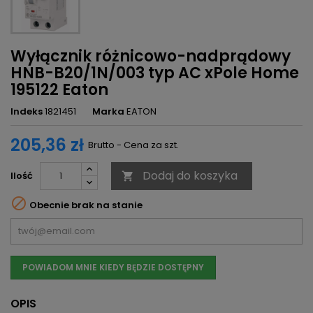
Wyłącznik różnicowo-nadprądowy
HNB-B20/1N/003 typ AC xPole Home
195122 Eaton
Indeks
1821451
Marka
EATON
205,36 zł
Brutto - Cena za szt.
Dodaj do koszyka
Ilość


Obecnie brak na stanie
POWIADOM MNIE KIEDY BĘDZIE DOSTĘPNY
OPIS