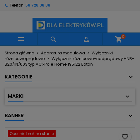
Telefon:
58 728 08 88
×
×
×
Moje listy życzeń
Utwórz listę życzeń
Zaloguj się
Utwórz nową listę
add_circle_outline
Musisz być zalogowany by zapisać produkty na
Nazwa listy życzeń
swojej liście życzeń.
0



shopping_cart
Strona główna
Aparatura modułowa
Wyłączniki
Anuluj
Zaloguj się
różnicowoprądowe
Wyłącznik różnicowo-nadprądowy HNB-
Anuluj
Utwórz listę życzeń
B20/1N/003 typ AC xPole Home 195122 Eaton
KATEGORIE
MARKI
BANNER
Obecnie brak na stanie
favorite_border