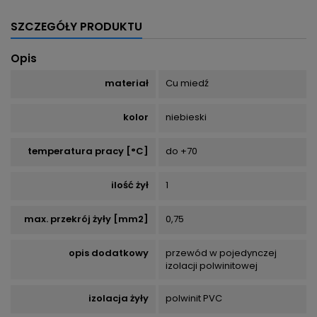
SZCZEGÓŁY PRODUKTU
Opis
materiał
Cu miedź
kolor
niebieski
temperatura pracy [°C]
do +70
ilość żył
1
max. przekrój żyły [mm2]
0,75
opis dodatkowy
przewód w pojedynczej
izolacji polwinitowej
izolacja żyły
polwinit PVC