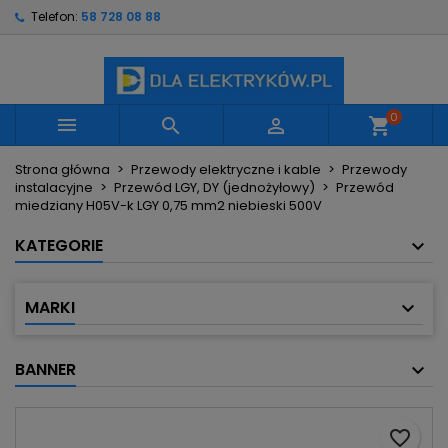
Telefon:
58 728 08 88
×
×
×
Moje listy życzeń
Utwórz listę życzeń
Zaloguj się
Utwórz nową listę
add_circle_outline
Musisz być zalogowany by zapisać produkty na
Nazwa listy życzeń
swojej liście życzeń.
0



shopping_cart
Strona główna
Przewody elektryczne i kable
Przewody
Anuluj
Zaloguj się
instalacyjne
Przewód LGY, DY (jednożyłowy)
Przewód
Anuluj
Utwórz listę życzeń
miedziany H05V-k LGY 0,75 mm2 niebieski 500V
KATEGORIE
MARKI
BANNER
favorite_border