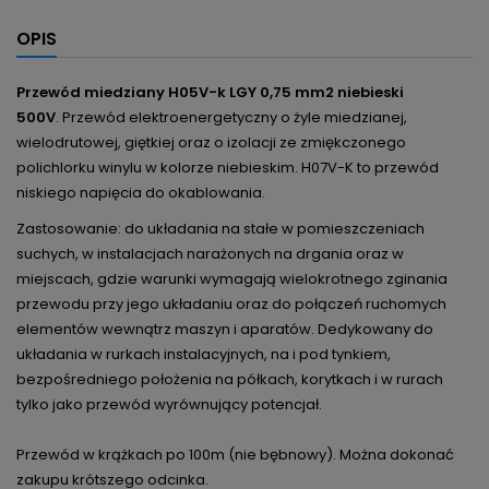
OPIS
Przewód miedziany H05V-k LGY 0,75 mm2 niebieski
500V
.
Przewód
elektroenergetyczny
o żyle miedzianej,
wielodrutowej, giętkiej oraz o izolacji ze zmiękczonego
polichlorku winylu w kolorze niebieskim.
H07V-K to przewód
niskiego napięcia do okablowania.
Zastosowanie: do układania na stałe w pomieszczeniach
suchych, w instalacjach narażonych na drgania oraz w
miejscach, gdzie warunki wymagają wielokrotnego zginania
przewodu przy jego układaniu oraz do połączeń ruchomych
elementów wewnątrz maszyn i aparatów. Dedykowany
do
układania w rurkach instalacyjnych, na i pod tynkiem,
bezpośredniego położenia na półkach, korytkach i w rurach
tylko jako przewód wyrównujący potencjał.
Przewód w krążkach po 100m (nie bębnowy). Można dokonać
zakupu krótszego odcinka.