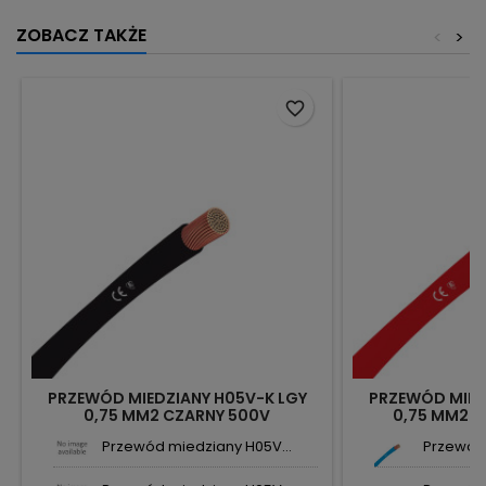
ZOBACZ TAKŻE
<
>
favorite_border
PRZEWÓD MIEDZIANY H05V-K LGY
PRZEWÓD MIED
0,75 MM2 CZARNY 500V
0,75 MM2 
Przewód miedziany H05V...
Przewód 