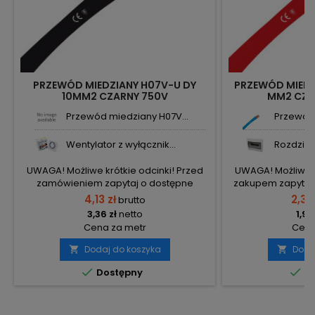
PRZEWÓD MIEDZIANY H07V-U DY
PRZEWÓD MIEDZ
10MM2 CZARNY 750V
MM2 CZE
Przewód miedziany H07V...
Przewód 
Wentylator z wyłącznik...
Rozdzieln
UWAGA! Możliwe krótkie odcinki! Przed
UWAGA! Możliwe k
zamówieniem zapytaj o dostępne
zakupem zapytaj 
długości!
4,13 zł
2,36
brutto
3,36 zł
netto
1,92
Cena za metr
Cena
Dodaj do koszyka
Doda




Dostępny
Do