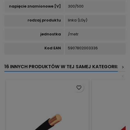
napięcie znamionowe [V]
300/500
rodzaj produktu
linka (LGy)
jednostka
/metr
Kod EAN
5907802003336
16 INNYCH PRODUKTÓW W TEJ SAMEJ KATEGORII:
>
<
favorite_border