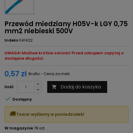
Przewód miedziany H05V-k LGY 0,75
mm2 niebieski 500V
Indeks
041422
UWAGA! Możliwe krótkie odcinki! Przed zakupem zapytaj o
dostępne długości.
0,57 zł
Brutto - Cena za metr.
Dodaj do koszyka
Ilość


Dostępny
🚚
Towar wyślemy w poniedziałek!
W magazynie
78 szt.