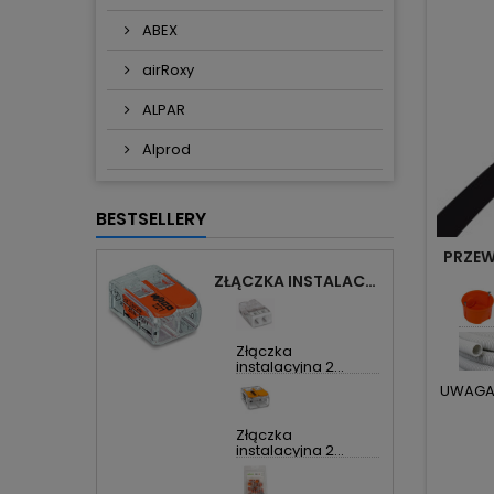
ABEX
airRoxy
ALPAR
Alprod
BESTSELLERY
PRZEW
ZŁĄCZKA INSTALACYJNA 2X UNIWERSALNA COMPACT 221-412 WAGO
Złączka
instalacyjna 2...
UWAGA! 
Złączka
instalacyjna 2...