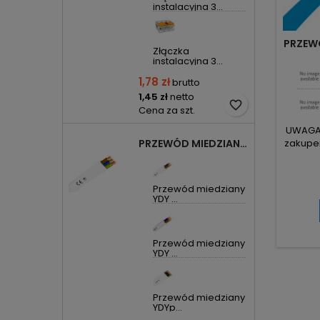
instalacyjna 3...
PRZEWÓ
Złączka
instalacyjna 3...
1,78 zł
brutto
1,45 zł
netto
favorite_border
Cena za szt.
UWAGA! 
PRZEWÓD MIEDZIANY YDYP DRUT 3X1,5MM2 ŻO 450/750V
zakupem
Przewód miedziany
YDY ...
Przewód miedziany
YDY ...
Przewód miedziany
YDYp...