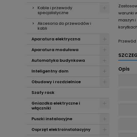
Zastosow
Kable i przewody
specjalistyczne
warunki 
maszyn i
Akcesoria do przewodów i
korytkach
kabli
Aparatura elektryczna
Przewód 
Aparatura modułowa
SZCZE
Automatyka budynkowa
Opis
Inteligentny dom
Obudowy i rozdzielnice
Szafy rack
Gniazdka elektryczne i
włączniki
Puszki instalacyjne
Osprzęt elektroinstalacyjny