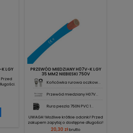
-K LGY
PRZEWÓD MIEDZIANY H07V-K LGY
PRZEW
35 MM2 NIEBIESKI 750V
0
! Przed
Końcówka rurowa oczkow...
ługości.
Przewód miedziany H07V...
Rura peszla 750N PVC 1...
UWAGA! Możliwe krótkie odcinki! Przed
UWAGA! M
zakupem zapytaj o dostępne długości!
zakupem 
20,30 zł
brutto