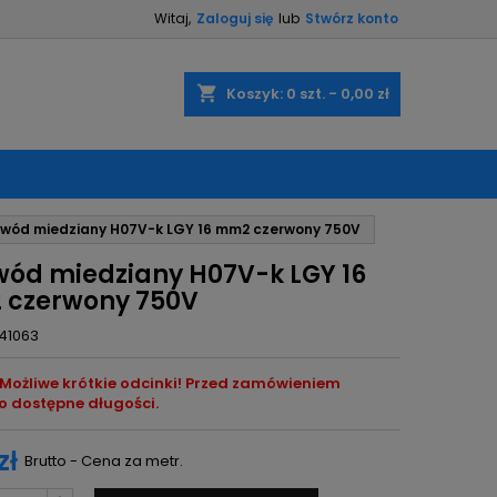
Witaj,
Zaloguj się
lub
Stwórz konto
×
×
×
shopping_cart
Koszyk:
0
szt. - 0,00 zł
ę
ewód miedziany H07V-k LGY 16 mm2 czerwony 750V
ń
wód miedziany H07V-k LGY 16
czerwony 750V
41063
Możliwe krótkie odcinki! Przed zamówieniem
o dostępne długości.
zł
Brutto - Cena za metr.