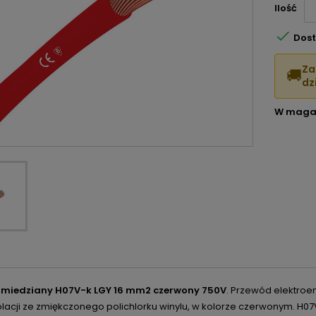
Ilość

Dost
Za
🚚
dzi
W maga
 miedziany H07V-k LGY 16 mm2 czerwony 750V
.
Przewód
elektroe
olacji ze zmiękczonego polichlorku winylu, w kolorze czerwonym.
H07