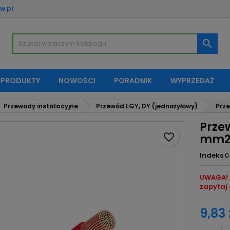
w.pl
oje listy życzeń
twórz listę życzeń
aloguj się

Utwórz nową listę
sisz być zalogowany by zapisać produkty na swojej liście życzeń.
zwa listy życzeń
 PRODUKTY
NOWOŚCI
PORADNIK
WYPRZEDAŻ
Anuluj
Zaloguj si
Przewody instalacyjne
Przewód LGY, DY (jednożyłowy)
Prz
Anuluj
Utwórz listę życze
Prze
favorite_border
mm2 
Indeks
0
UWAGA! 
zapytaj 
9,83 