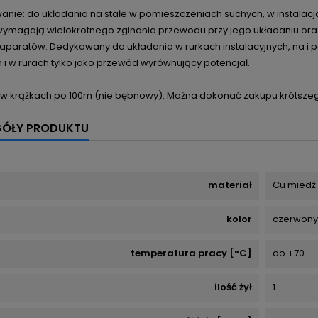
anie: do układania na stałe w pomieszczeniach suchych, w instalacj
wymagają wielokrotnego zginania przewodu przy jego układaniu o
 aparatów. Dedykowany
do układania w rurkach instalacyjnych, na i
 i w rurach tylko jako przewód wyrównujący potencjał.
w krążkach po 100m (nie bębnowy). Można dokonać zakupu krótszeg
GÓŁY PRODUKTU
materiał
Cu miedź
kolor
czerwony
temperatura pracy [°C]
do +70
ilość żył
1