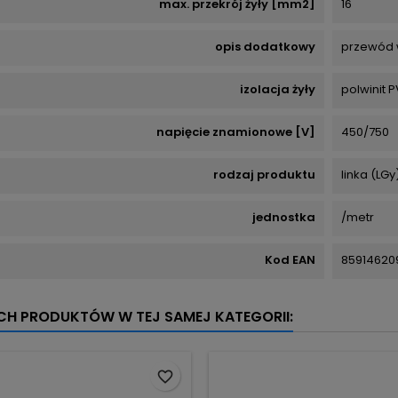
max. przekrój żyły [mm2]
16
opis dodatkowy
przewód w
izolacja żyły
polwinit 
napięcie znamionowe [V]
450/750
rodzaj produktu
linka (LGy
jednostka
/metr
Kod EAN
85914620
YCH PRODUKTÓW W TEJ SAMEJ KATEGORII:
favorite_border