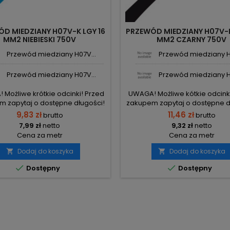
D MIEDZIANY H07V-K LGY 16
PRZEWÓD MIEDZIANY H07V-K
MM2 NIEBIESKI 750V
MM2 CZARNY 750V
Przewód miedziany H07V...
Przewód miedziany H
Przewód miedziany H07V...
Przewód miedziany H
Możliwe krótkie odcinki! Przed
UWAGA! Możliwe kótkie odcink
 zapytaj o dostępne długości!
zakupem zapytaj o dostępne d
9,83 zł
11,46 zł
brutto
brutto
7,99 zł
netto
9,32 zł
netto
Cena za metr
Cena za metr
Dodaj do koszyka
Dodaj do koszyka




Dostępny
Dostępny