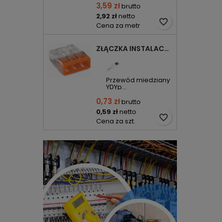
3,59 zł
brutto
2,92 zł
netto
favorite_border
Cena za metr
ZŁĄCZKA INSTALACYJNA 3X COMPACT POMARAŃCZOWA 2273-203 WAGO
Przewód miedziany
YDYp...
0,73 zł
brutto
0,59 zł
netto
favorite_border
Cena za szt.