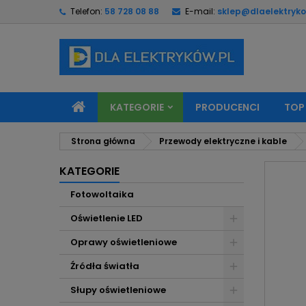
Telefon:
58 728 08 88
E-mail:
sklep@dlaelektryko
M
U
Z
add_circle_outline
Mu
Na
KATEGORIE
PRODUCENCI
TOP
Strona główna
Przewody elektryczne i kable
KATEGORIE
Fotowoltaika
Oświetlenie LED
Oprawy oświetleniowe
Źródła światła
Słupy oświetleniowe