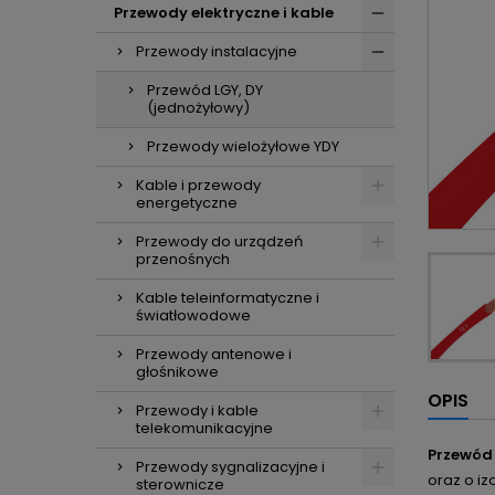
Przewody elektryczne i kable
Przewody instalacyjne
Przewód LGY, DY
(jednożyłowy)
Przewody wielożyłowe YDY
Kable i przewody
energetyczne
Przewody do urządzeń
przenośnych
Kable teleinformatyczne i
światłowodowe
Przewody antenowe i
głośnikowe
OPIS
Przewody i kable
telekomunikacyjne
Przewód
Przewody sygnalizacyjne i
oraz o iz
sterownicze