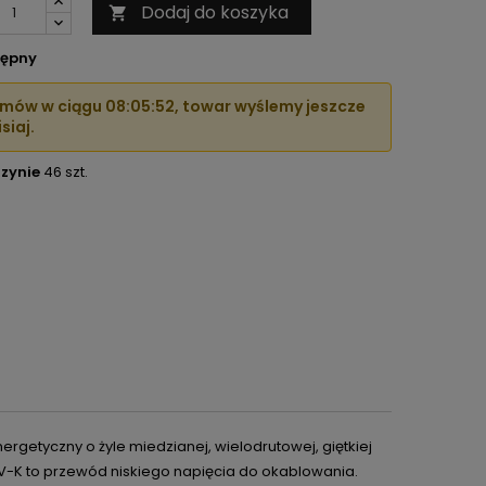
Dodaj do koszyka

ępny
mów w ciągu
08:05:51
, towar wyślemy jeszcze
siaj.
zynie
46 szt.
nergetyczny
o żyle miedzianej, wielodrutowej, giętkiej
V-K to przewód niskiego napięcia do okablowania.