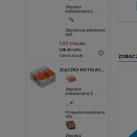
Złączka
instalacyjna 2...
Złączka przelotowa
2x0...
1,43 zł
brutto
1,16 zł
netto
favorite_border
Cena za szt.
ZOBACZ
ZŁĄCZKA INSTALACYJNA 3X UNIWERSALNA COMPACT 221-413 WAGO
Złączka
instalacyjna 3...
Przewód miedziany
YDY ...
Złączka