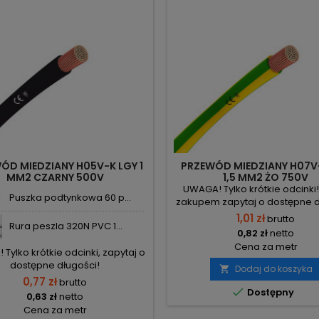
ÓD MIEDZIANY H05V-K LGY 1
PRZEWÓD MIEDZIANY H07V
MM2 CZARNY 500V
1,5 MM2 ŻO 750V
UWAGA! Tylko krótkie odcinki
Puszka podtynkowa 60 p...
zakupem zapytaj o dostępne d
1,01 zł
brutto
Rura peszla 320N PVC 1...
0,82 zł
netto
Cena za metr
Tylko krótkie odcinki, zapytaj o
dostępne długości!
Dodaj do koszyka

0,77 zł
brutto

Dostępny
0,63 zł
netto
Cena za metr