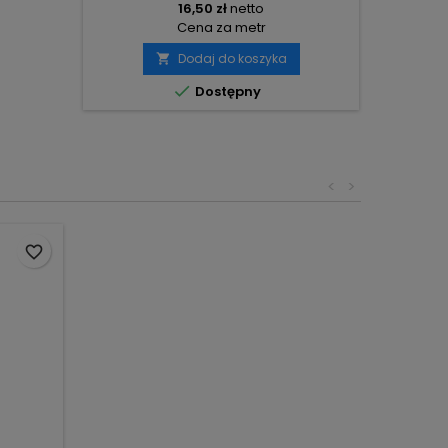
16,50 zł
netto
Cena za metr
Dodaj do koszyka


Dostępny
<
>
favorite_border