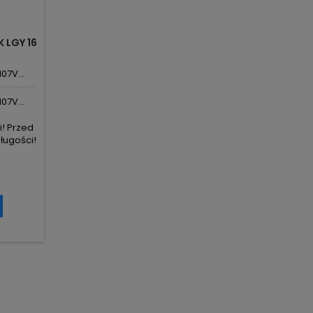
 LGY 16
07V...
07V...
i! Przed
ługości!