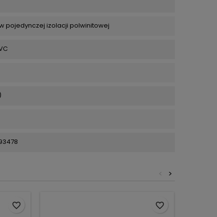
 pojedynczej izolacji polwinitowej
PVC
)
93478
<
>
favorite_border
favorite_border