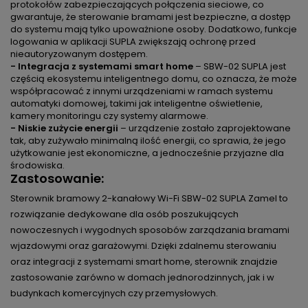
protokołów zabezpieczających połączenia sieciowe, co
gwarantuje, że sterowanie bramami jest bezpieczne, a dostęp
do systemu mają tylko upoważnione osoby. Dodatkowo, funkcje
logowania w aplikacji SUPLA zwiększają ochronę przed
nieautoryzowanym dostępem.
- Integracja z systemami smart home
– SBW-02 SUPLA jest
częścią ekosystemu inteligentnego domu, co oznacza, że może
współpracować z innymi urządzeniami w ramach systemu
automatyki domowej, takimi jak inteligentne oświetlenie,
kamery monitoringu czy systemy alarmowe.
- Niskie zużycie energii
– urządzenie zostało zaprojektowane
tak, aby zużywało minimalną ilość energii, co sprawia, że jego
użytkowanie jest ekonomiczne, a jednocześnie przyjazne dla
środowiska.
Zastosowanie:
Sterownik bramowy 2-kanałowy Wi-Fi SBW-02 SUPLA Zamel to
rozwiązanie dedykowane dla osób poszukujących
nowoczesnych i wygodnych sposobów zarządzania bramami
wjazdowymi oraz garażowymi. Dzięki zdalnemu sterowaniu
oraz integracji z systemami smart home, sterownik znajdzie
zastosowanie zarówno w domach jednorodzinnych, jak i w
budynkach komercyjnych czy przemysłowych.