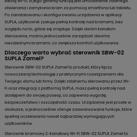
siecią Wi-Fi, a jego główną funkcją jest umożliwienie zdalnego
otwierania i zamykania bram za pomocą smartfona lub tabletu.
Po zainstalowaniu i skonfigurowaniu urządzenia w aplikacji
SUPLA, użytkownik zyskuje pełną kontrolę nad bramami, bez
względu na to, gdzie się znajduje. Dzięki dwóm kanałom
sterowania, można jednocześnie zarządzać dwoma
niezależnymi bramami, co zwiększa komfort użytkowania.
Dlaczego warto wybrać sterownik SBW-02
SUPLA Zamel?
Sterownik SBW-02 SUPLA Zamel to produkt, który łączy
nowoczesną technologię z praktycznymi rozwiązaniami dla
Twojego domu lub firmy. Dzięki zdalnemu sterowaniu przez Wi-
Fi oraz integracji z platformą SUPLA, masz pełną kontrolę nad
dostępem do swojej posesji, co zapewnia wygodę,
bezpieczeństwo i oszczędność czasu. Urządzenie jest proste w
obsłudze, a jednocześnie oferuje zaawansowane funkcje, które
spełnią oczekiwania nawet najbardziej wymagających
użytkowników.
Sterownik bramowy 2-kanałowy Wi-Fi SBW-02 SUPLA Zamel to