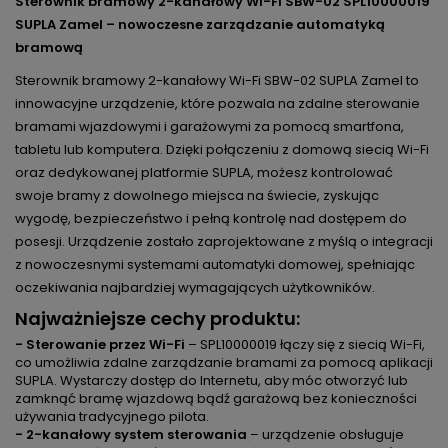
Sterownik bramowy 2-kanałowy Wi-Fi SBW-02 SPL10000019
SUPLA Zamel – nowoczesne zarządzanie automatyką
bramową
Sterownik bramowy 2-kanałowy Wi-Fi SBW-02 SUPLA Zamel to
innowacyjne urządzenie, które pozwala na zdalne sterowanie
bramami wjazdowymi i garażowymi za pomocą smartfona,
tabletu lub komputera. Dzięki połączeniu z domową siecią Wi-Fi
oraz dedykowanej platformie SUPLA, możesz kontrolować
swoje bramy z dowolnego miejsca na świecie, zyskując
wygodę, bezpieczeństwo i pełną kontrolę nad dostępem do
posesji. Urządzenie zostało zaprojektowane z myślą o integracji
z nowoczesnymi systemami automatyki domowej, spełniając
oczekiwania najbardziej wymagających użytkowników.
Najważniejsze cechy produktu:
- Sterowanie przez Wi-Fi
– SPL10000019 łączy się z siecią Wi-Fi,
co umożliwia zdalne zarządzanie bramami za pomocą aplikacji
SUPLA. Wystarczy dostęp do Internetu, aby móc otworzyć lub
zamknąć bramę wjazdową bądź garażową bez konieczności
używania tradycyjnego pilota.
- 2-kanałowy system sterowania
– urządzenie obsługuje