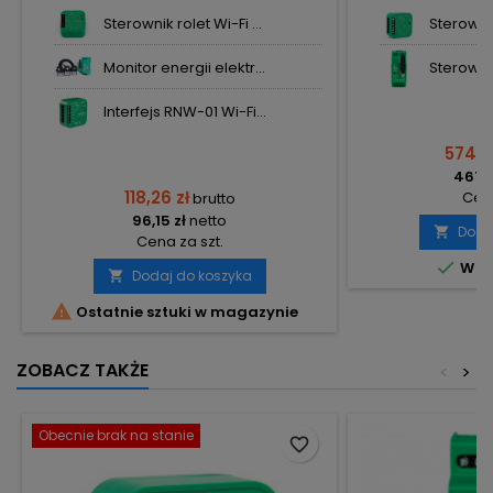
Sterownik rolet Wi-Fi ...
Sterowni
Monitor energii elektr...
Sterownik 
Interfejs RNW-01 Wi-Fi...
574,5
467,1
118,26 zł
Cena
brutto
96,15 zł
netto
Doda

Cena za szt.

W m
Dodaj do koszyka


Ostatnie sztuki w magazynie
ZOBACZ TAKŻE
<
>
Obecnie brak na stanie
favorite_border