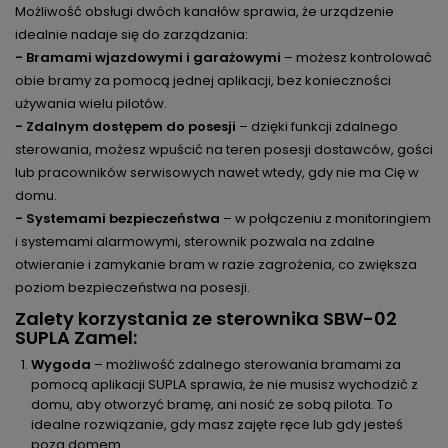
Możliwość obsługi dwóch kanałów sprawia, że urządzenie
idealnie nadaje się do zarządzania:
- Bramami wjazdowymi i garażowymi
– możesz kontrolować
obie bramy za pomocą jednej aplikacji, bez konieczności
używania wielu pilotów.
- Zdalnym dostępem do posesji
– dzięki funkcji zdalnego
sterowania, możesz wpuścić na teren posesji dostawców, gości
lub pracowników serwisowych nawet wtedy, gdy nie ma Cię w
domu.
- Systemami bezpieczeństwa
– w połączeniu z monitoringiem
i systemami alarmowymi, sterownik pozwala na zdalne
otwieranie i zamykanie bram w razie zagrożenia, co zwiększa
poziom bezpieczeństwa na posesji.
Zalety korzystania ze sterownika SBW-02
SUPLA Zamel:
Wygoda
– możliwość zdalnego sterowania bramami za
pomocą aplikacji SUPLA sprawia, że nie musisz wychodzić z
domu, aby otworzyć bramę, ani nosić ze sobą pilota. To
idealne rozwiązanie, gdy masz zajęte ręce lub gdy jesteś
poza domem.