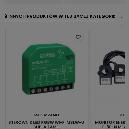
9 INNYCH PRODUKTÓW W TEJ SAMEJ KATEGORII:
>
<
favorite_border
MARKA:
ZAMEL
MARK
STEROWNIK LED RGBW WI-FI MSLW-01
MONITOR ENERGI
SUPLA ZAMEL
FI 3F+N MEW