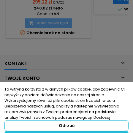
295,22 zł
brutto
240,02 zł
netto

W m
Cena za szt.
Dodaj do koszyka


Obecnie brak na stanie

KONTAKT

TWOJE KONTO
Ta witryna korzysta z własnych plików cookie, aby zapewnić Ci

INFORMACJE DLA CIEBIE
najwyższy poziom doświadczenia na naszej stronie .
Wykorzystujemy również pliki cookie stron trzecich w celu
ulepszenia naszych usług, analizy a nastepnie wyświetlania

PRODUKTY
reklam związanych z Twoimi preferencjami na podstawie
analizy Twoich zachowań podczas nawigacji.
Dostosuj
Odrzuć