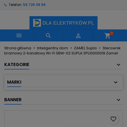
Telefon:
58 728 08 88
×
×
×
Moje listy życzeń
Utwórz listę życzeń
Zaloguj się
Utwórz nową listę
add_circle_outline
Musisz być zalogowany by zapisać produkty na
Nazwa listy życzeń
swojej liście życzeń.
0



shopping_cart
Strona główna
Inteligentny dom
ZAMEL Supla
Sterownik
Anuluj
Zaloguj się
bramowy 2-kanałowy Wi-Fi SBW-02 SUPLA SPL10000019 Zamel
Anuluj
Utwórz listę życzeń
KATEGORIE
MARKI
BANNER
favorite_border