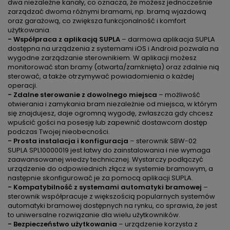
dwa niezależne kanały, co oznacza, że możesz jednocześnie
zarządzać dwoma różnymi bramami, np. bramą wjazdową
oraz garażową, co zwiększa funkcjonalność i komfort
użytkowania.
- Współpraca z aplikacją SUPLA
– darmowa aplikacja SUPLA
dostępna na urządzenia z systemami iOS i Android pozwala na
wygodne zarządzanie sterownikiem. W aplikacji możesz
monitorować stan bramy (otwarta/zamknięta) oraz zdalnie nią
sterować, a także otrzymywać powiadomienia o każdej
operacji.
- Zdalne sterowanie z dowolnego miejsca
– możliwość
otwierania i zamykania bram niezależnie od miejsca, w którym
się znajdujesz, daje ogromną wygodę, zwłaszcza gdy chcesz
wpuścić gości na posesję lub zapewnić dostawcom dostęp
podczas Twojej nieobecności.
- Prosta instalacja i konfiguracja
– sterownik SBW-02
SUPLA SPL10000019 jest łatwy do zainstalowania i nie wymaga
zaawansowanej wiedzy technicznej. Wystarczy podłączyć
urządzenie do odpowiednich złącz w systemie bramowym, a
następnie skonfigurować je za pomocą aplikacji SUPLA.
- Kompatybilność z systemami automatyki bramowej
–
sterownik współpracuje z większością popularnych systemów
automatyki bramowej dostępnych na rynku, co sprawia, że jest
to uniwersalne rozwiązanie dla wielu użytkowników.
- Bezpieczeństwo użytkowania
– urządzenie korzysta z