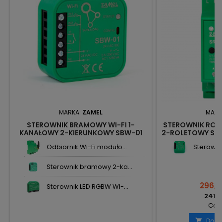
MARKA:
ZAMEL
MARK
STEROWNIK BRAMOWY WI-FI 1-
STEROWNIK ROL
KANAŁOWY 2-KIERUNKOWY SBW-01
2-ROLETOWY SR
SUPLA ZAMEL
Odbiornik Wi-Fi moduło...
Sterownik 
Sterownik bramowy 2-ka...
296,4
Sterownik LED RGBW WI-...
241,0
Cena
Doda
