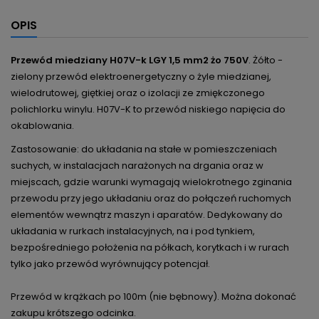
OPIS
Przewód miedziany H07V-k LGY 1,5 mm2 żo 750V
. Żółto -
zielony p
rzewód
elektroenergetyczny
o żyle miedzianej,
wielodrutowej, giętkiej oraz o izolacji ze zmiękczonego
polichlorku winylu.
H07V-K to przewód niskiego napięcia do
okablowania.
Zastosowanie: do układania na stałe w pomieszczeniach
suchych, w instalacjach narażonych na drgania oraz w
miejscach, gdzie warunki wymagają wielokrotnego zginania
przewodu przy jego układaniu oraz do połączeń ruchomych
elementów wewnątrz maszyn i aparatów.
Dedykowany
do
układania w rurkach instalacyjnych, na i pod tynkiem,
bezpośredniego położenia na półkach, korytkach i w rurach
tylko jako przewód wyrównujący potencjał.
Przewód w krążkach po 100m (nie bębnowy). Można dokonać
zakupu krótszego odcinka.