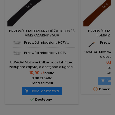
PRZEWÓD MIEDZIANY H07V-K LGY 16
PRZEWÓD MIED
MM2 CZARNY 750V
1,5MM2 B
Przewód miedziany H07V...
Przewód 
UWAGA! Możliwe kr
Przewód miedziany H07V...
o dostęp
UWAGA! Możliwe kótkie odcinki! Przed
0,92
zakupem zapytaj o dostępne długości!
0,75
10,90 zł
Cena
brutto
8,86 zł
netto
Doda

Cena za metr

Obecnie 
Dodaj do koszyka


Dostępny