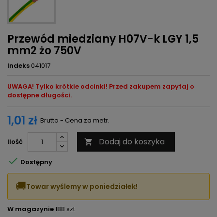
Przewód miedziany H07V-k LGY 1,5
mm2 żo 750V
Indeks
041017
UWAGA! Tylko krótkie odcinki! Przed zakupem zapytaj o
dostępne długości.
1,01 zł
Brutto - Cena za metr.
Dodaj do koszyka
Ilość


Dostępny
🚚
Towar wyślemy w poniedziałek!
W magazynie
188 szt.