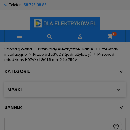
Telefon:
58 728 08 88
×
×
×
Moje listy życzeń
Utwórz listę życzeń
Zaloguj się
Utwórz nową listę
add_circle_outline
Musisz być zalogowany by zapisać produkty na
Nazwa listy życzeń
swojej liście życzeń.
0



shopping_cart
Strona główna
Przewody elektryczne i kable
Przewody
Anuluj
Zaloguj się
instalacyjne
Przewód LGY, DY (jednożyłowy)
Przewód
Anuluj
Utwórz listę życzeń
miedziany H07V-k LGY 1,5 mm2 żo 750V
KATEGORIE
MARKI
BANNER
favorite_border