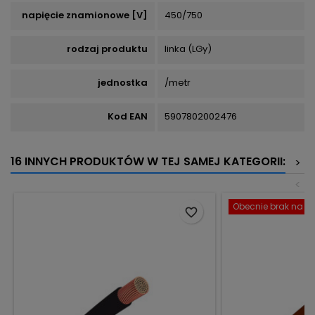
napięcie znamionowe [V]
450/750
rodzaj produktu
linka (LGy)
jednostka
/metr
Kod EAN
5907802002476
16 INNYCH PRODUKTÓW W TEJ SAMEJ KATEGORII:
>
<
Obecnie brak na st
favorite_border