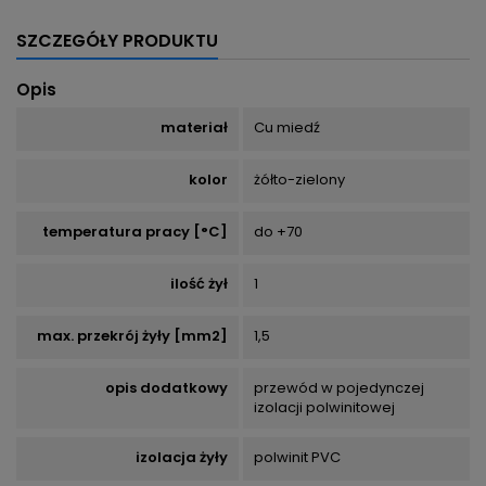
SZCZEGÓŁY PRODUKTU
Opis
materiał
Cu miedź
kolor
żółto-zielony
temperatura pracy [°C]
do +70
ilość żył
1
max. przekrój żyły [mm2]
1,5
opis dodatkowy
przewód w pojedynczej
izolacji polwinitowej
izolacja żyły
polwinit PVC