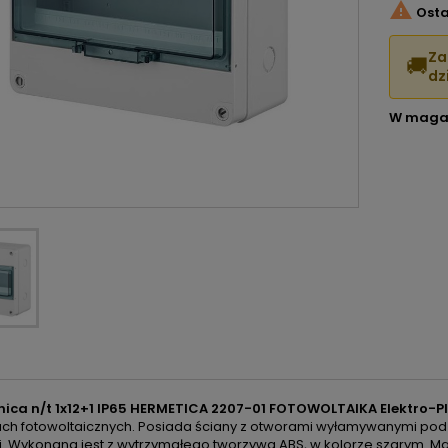

Osta
Za
🚚
dzi
W maga
nica n/t 1x12+1 IP65 HERMETICA 2207-01 FOTOWOLTAIKA Elektro-Pl
jach fotowoltaicznych. Posiada ściany z otworami wyłamywanymi po
ni. Wykonana jest z wytrzymałego tworzywa ABS, w kolorze szarym. M