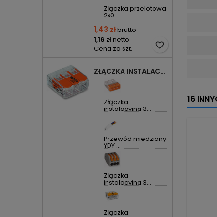
Złączka przelotowa
2x0...
1,43 zł
brutto
1,16 zł
netto
favorite_border
Cena za szt.
ZŁĄCZKA INSTALACYJNA 3X UNIWERSALNA COMPACT 221-413 WAGO
16 INN
Złączka
instalacyjna 3...
Przewód miedziany
YDY ...
Złączka
instalacyjna 3...
Złączka