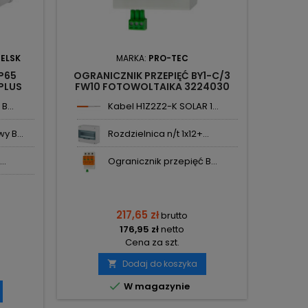
IELSK
MARKA:
PRO-TEC
MARK
IP65
OGRANICZNIK PRZEPIĘĆ BY1-C/3
ROZDZ
PLUS
FW10 FOTOWOLTAIKA 3224030
FOTOWO
N
PRO-TEC
B...
Kabel H1Z2Z2-K SOLAR 1...
 B...
Rozdzielnica n/t 1x12+...
..
Ogranicznik przepięć B...
.
217,65 zł
brutto
176,95 zł
netto
Cena za szt.
Dodaj do koszyka


W magazynie