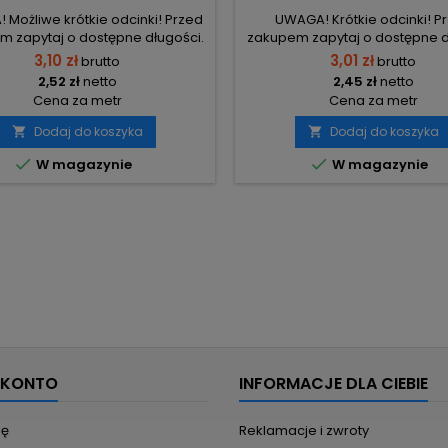
Możliwe krótkie odcinki! Przed
UWAGA! Krótkie odcinki! P
 zapytaj o dostępne długości.
zakupem zapytaj o dostępne d
3,10 zł
3,01 zł
brutto
brutto
2,52 zł
netto
2,45 zł
netto
Cena za metr
Cena za metr
Dodaj do koszyka
Dodaj do koszyka




W magazynie
W magazynie
 KONTO
INFORMACJE DLA CIEBIE
ię
Reklamacje i zwroty