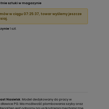
tnie sztuki w magazynie
mów w ciągu
07:25:36
, towar wyślemy jeszcze
siaj.
zynie
1 szt.
ast Nasielsk
. Model dedykowany do pracy w
d dławice PG. Ma możliwość plombowania szyby oraz
ateriał ten jest odporny na uszkodzenia mechaniczne