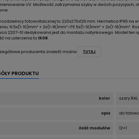
mieniowanie UV. Możliwość zatrzymania szyby w dwóch pozycjach, otwa
one.
rozdzielnicy fotowoltaicznej to 220x270x120 mm. Hermetica IP65 na 
niu: N 5x(1-10)mm² + 2x(1-16)mm² i PE 5x(1-10)mm² + 2x(1-16)mm². R
nica 2207-01 dedykowana jest do montażu natynkowego. Model ten spe
ć na uderzenia to
IK08
.
zegółowe producenta znaleźć można
TUTAJ
GÓŁY PRODUKTU
kolor
szary RAL
opis
do fotowol
ilość modułów
12+1