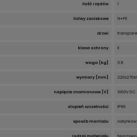
ilość rzędów
1
listwy zaciskowe
N+PE
drzwi
transpar
klasa ochrony
II
waga [kg]
0.8
wymiary [mm]
220x270x1
napięcie znamionowe [V]
1000V DC
stopień szczelności
IP65
sposób montażu
natynkow
rodzaj materiału
tworzywo