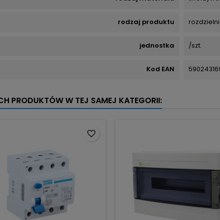
rodzaj produktu
rozdzieln
jednostka
/szt.
Kod EAN
59024316
YCH PRODUKTÓW W TEJ SAMEJ KATEGORII:
favorite_border