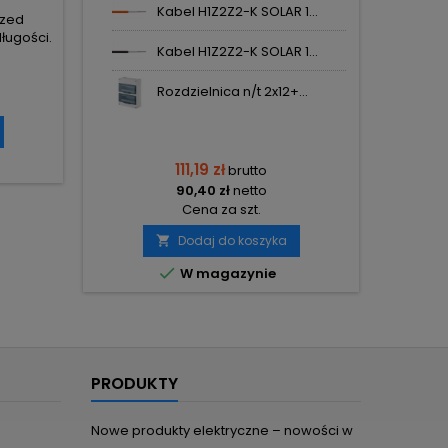
Kabel H1Z2Z2-K SOLAR 1...
NASIELSK
rzed
ługości.
Kabel H1Z2Z2-K SOLAR 1...
Rozdzielnica n/t 2x12+...
111,19 zł
brutto
90,40 zł
netto
Cena za szt.
Dodaj do koszyka


W magazynie
PRODUKTY
Nowe produkty elektryczne – nowości w