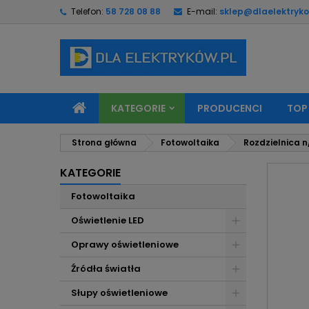
Telefon:
58 728 08 88
E-mail:
sklep@dlaelektryko
M
U
Z
add_circle_outline
Mu
Na
KATEGORIE
PRODUCENCI
TOP
Strona główna
Fotowoltaika
Rozdzielnica n
KATEGORIE
Fotowoltaika
Oświetlenie LED
Oprawy oświetleniowe
Źródła światła
Słupy oświetleniowe