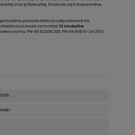
rtej oraz półotwartej. Drzwiczki są transparentne,
wyposażeniu posiada listwy przyłączeniowe na
ozdzielnica pozwala na montaż
12 modułów
.
łnia normy: PN-EN 62208:2011, PN-EN 60670-24:2013 .
 7035
taiki