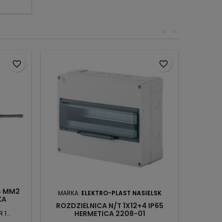
<
>
favorite_border
favorite_border
4 MM2
MARKA:
ELEKTRO-PLAST NASIELSK
KA
ROZDZIELNICA N/T 1X12+4 IP65
1...
HERMETICA 2208-01
FOTOWOLTAIKA ELEKTRO-PLAST