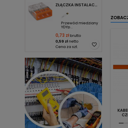
ZŁĄCZKA INSTALACYJNA 3X COMPACT POMARAŃCZOWA 2273-203 WAGO
ZOBACZ
Przewód miedziany
YDYp...
0,73 zł
brutto
0,59 zł
netto
favorite_border
Cena za szt.
KABE
CZ