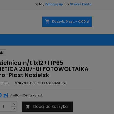
Witaj,
Zaloguj się
lub
Stwórz konto
×
×
×
shopping_cart
Koszyk:
0
szt. - 0,00 zł
ę
sk
ń
ielnica n/t 1x12+1 IP65
ETICA 2207-01 FOTOWOLTAIKA
ro-Plast Nasielsk
013186
Marka
ELEKTRO-PLAST NASIELSK
 zł
Brutto - Cena za szt.
Dodaj do koszyka
