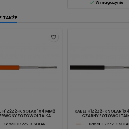

W magazynie
 TAKŻE
favorite_border
L H1Z2Z2-K SOLAR 1X4 MM2
KABEL H1Z2Z2-K SOLAR 1X
ERWONY FOTOWOLTAIKA
CZARNY FOTOWOLTAI
Kabel H1Z2Z2-K SOLAR 1...
Kabel H1Z2Z2-K SOLAR 