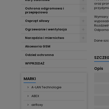
oraz pro
przydymi
Ochrona odgromowa i
przepięciowa
Wymiary 
Osprzęt siłowy
wyposaże
Rozdziel
Ogrzewanie i wentylacja
Odpornoś
Narzędzia i miernictwo
Dane szc
Akcesoria GSM
Odzież ochronna
SZCZE
WYPRZEDAŻ
Opis
MARKI
A-LAN Technologie
ABEX
airRoxy