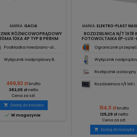
MARKA:
GACIA
MARKA:
ELEKTRO-PLAST NAS
CZNIK RÓŻNICOWOPRĄDOWY
ROZDZIELNICA N/T 1X18 
30MA 10KA 4P TYP B PR8HM
FOTOWOLTAIKA EP-LUX-
GACIA
1500VDC 1955-01 EP
Podkładka miedziano-al...
Ogranicznik przepięć 
Wyłącznik nadprądowy B...
Wyłącznik nadprądowy
Rozłącznik izolacyjny .
469,92 zł
brutto
Rozdzielnica n/t 1x9 I..
382,05 zł
netto
Cena za szt.
Dodaj do koszyka

154,11 zł
brutto
125,29 zł
netto

W magazynie
Cena za szt.
Dodaj do koszyka
