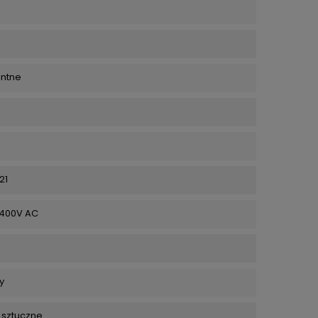
entne
21
 400V AC
y
 sztuczne