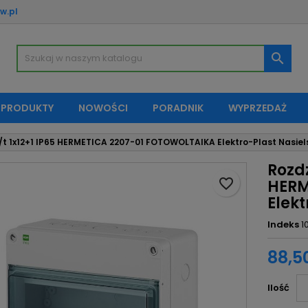
w.pl
oje listy życzeń
twórz listę życzeń
aloguj się

Utwórz nową listę
sisz być zalogowany by zapisać produkty na swojej liście życzeń.
zwa listy życzeń
 PRODUKTY
NOWOŚCI
PORADNIK
WYPRZEDAŻ
Anuluj
Zaloguj si
/t 1x12+1 IP65 HERMETICA 2207-01 FOTOWOLTAIKA Elektro-Plast Nasiel
Anuluj
Utwórz listę życze
Rozdz
favorite_border
HERM
Elekt
Indeks
1
88,50
Ilość