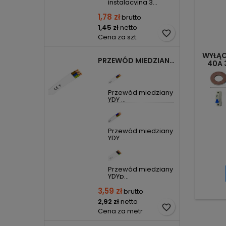
instalacyjna 3...
1,78 zł
brutto
1,45 zł
netto
favorite_border
Cena za szt.
WYŁĄ
PRZEWÓD MIEDZIANY YDYP DRUT 3X1,5MM2 ŻO 450/750V
40A 
Przewód miedziany
YDY ...
Przewód miedziany
YDY ...
Przewód miedziany
YDYp...
3,59 zł
brutto
2,92 zł
netto
favorite_border
Cena za metr