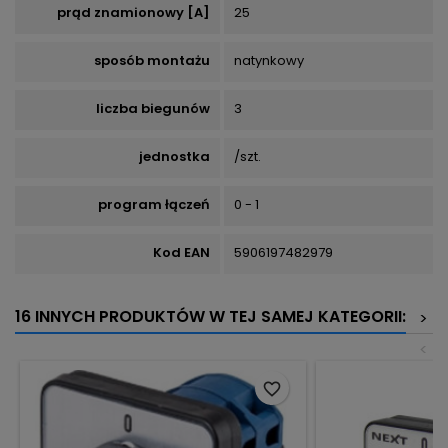
prąd znamionowy [A]
25
sposób montażu
natynkowy
liczba biegunów
3
jednostka
/szt.
program łączeń
0 - 1
Kod EAN
5906197482979
16 INNYCH PRODUKTÓW W TEJ SAMEJ KATEGORII:
>
<
favorite_border