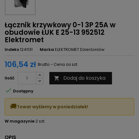
Łącznik krzywkowy 0-1 3P 25A w
obudowie ŁUK E 25-13 952512
Elektromet
Indeks
1241131
Marka
ELEKTROMET Dzierżoniów
106,54 zł
Brutto - Cena za szt.
Dodaj do koszyka
Ilość


Dostępny
🚚
Towar wyślemy w poniedziałek!
W magazynie
2 szt.
OPIS