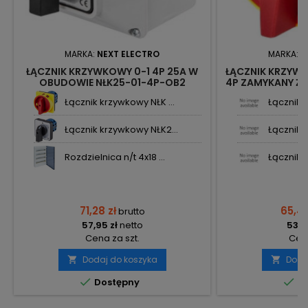
MARKA:
NEXT ELECTRO
MARKA:
N
ŁĄCZNIK KRZYWKOWY 0-1 4P 25A W
ŁĄCZNIK KRZYWK
OBUDOWIE NŁK25-01-4P-OB2
4P ZAMYKANY Ż
2241713 NEXT
WBUDOWANIA
Łącznik krzywkowy NŁK ...
Łącznik k
Łącznik krzywkowy NŁK2...
Łącznik k
Rozdzielnica n/t 4x18 ...
Łącznik 
71,28 zł
65,40
brutto
57,95 zł
netto
53,17
Cena za szt.
Cena
Dodaj do koszyka
Doda




Dostępny
Do