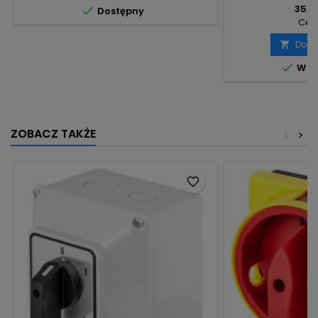
35,55

Dostępny
Cena
Doda


W m
ZOBACZ TAKŻE
<
>
favorite_border