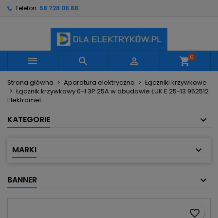
Telefon:
58 728 08 88
×
×
×
Moje listy życzeń
Utwórz listę życzeń
Zaloguj się
Utwórz nową listę
add_circle_outline
Musisz być zalogowany by zapisać produkty na
Nazwa listy życzeń
swojej liście życzeń.
0



shopping_cart
Strona główna
Aparatura elektryczna
Łączniki krzywkowe
Anuluj
Zaloguj się
Łącznik krzywkowy 0-1 3P 25A w obudowie ŁUK E 25-13 952512
Anuluj
Utwórz listę życzeń
Elektromet
KATEGORIE
MARKI
BANNER
favorite_border