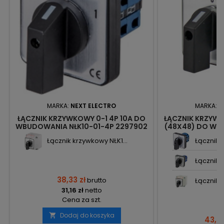
MARKA:
NEXT ELECTRO
MARKA:
N
ŁĄCZNIK KRZYWKOWY 0-1 4P 10A DO
ŁĄCZNIK KRZYWKO
WBUDOWANIA NŁK10-01-4P 2297902
(48X48) DO WB
NEXT
Łącznik krzywkowy NŁK1...
Łącznik k
Łącznik k
38,33 zł
brutto
Łącznik k
31,16 zł
netto
Cena za szt.
Dodaj do koszyka

43,73