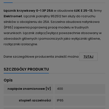
Łącznik krzywkowy 0-1 3P 25A
w obudowie
ŁUK E 25-13
, firmy
Elektromet
. Łącznik pokrętny 952512 ten służy do rozruchu
silników o obciążeniu do 25A. Szczelna obudowa natynkowa
(IP65) zapewnia poprawną pracę modelu w trudnych
warunkach. Łącznik załącz/wyłącz powszechnie stosowany w
obwodach głównych i pomocniczych jako wyłączniki główne,
rozłączniki izolacyjne.
Dane szczegółowe producenta znaleźć można
TUTAJ
SZCZEGÓŁY PRODUKTU
Opis
napięcie znamionowe [V]
400
stopień szczelności
IP65