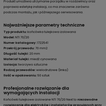
Produkt umożliwia utrzymanie porządku w rozdzielnicy oraz
poprawia estetykę instalacji, co ma znaczenie zarówno
podczas montażu, jak i późniejszego serwisowania.
Najważniejsze parametry techniczne
Typ produktu:
końcówka tulejkowa izolowana
Model:
NTI 70/20
Numer katalogowy:
1722541
Przekrój przewodu:
70 mm2
Długość tulejki:
20 mm
Materiał tulejki:
miedź cynowana
Izolacja:
tworzywo sztuczne
Rodzaj przewodów:
wielodrutowe (linka)
Ilość w opakowaniu:
50 sztuk
Profesjonalne rozwiązanie dla
wymagających instalacji
Końcówki tulejkowe izolowane NTI 70/20 Next to
niezawodne
rozwiązanie dla elektryków i instalatorów pracujących przy