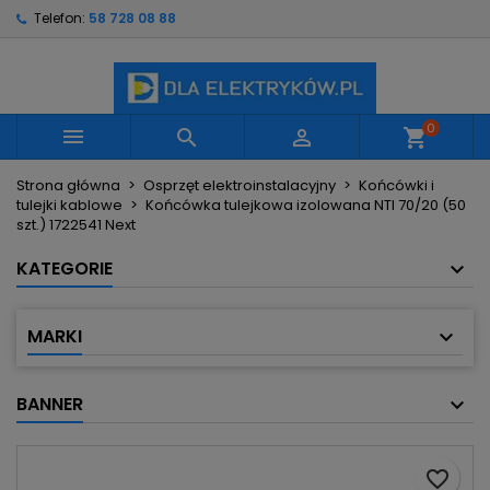
Telefon:
58 728 08 88
×
×
×
Moje listy życzeń
Utwórz listę życzeń
Zaloguj się
Utwórz nową listę
add_circle_outline
Musisz być zalogowany by zapisać produkty na
Nazwa listy życzeń
swojej liście życzeń.
0



shopping_cart
Strona główna
Osprzęt elektroinstalacyjny
Końcówki i
Anuluj
Zaloguj się
tulejki kablowe
Końcówka tulejkowa izolowana NTI 70/20 (50
Anuluj
Utwórz listę życzeń
szt.) 1722541 Next
KATEGORIE
MARKI
BANNER
favorite_border