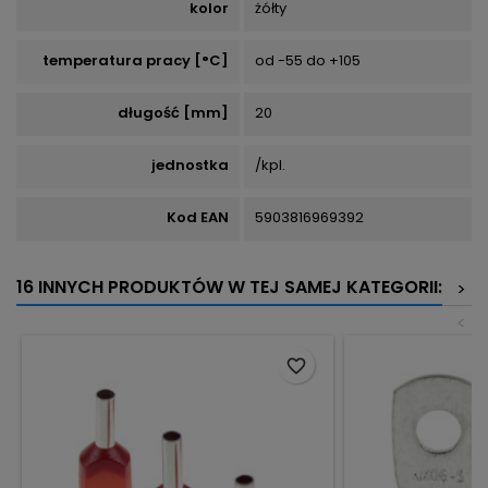
kolor
żółty
temperatura pracy [°C]
od -55 do +105
długość [mm]
20
jednostka
/kpl.
Kod EAN
5903816969392
16 INNYCH PRODUKTÓW W TEJ SAMEJ KATEGORII:
>
<
favorite_border