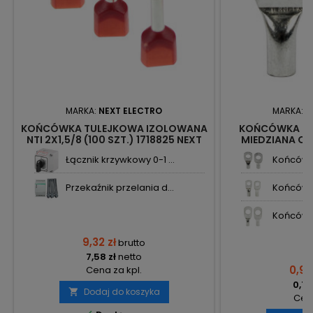
MARKA:
NEXT ELECTRO
MARKA:
N
KOŃCÓWKA TULEJKOWA IZOLOWANA
KOŃCÓWKA R
NTI 2X1,5/8 (100 SZT.) 1718825 NEXT
MIEDZIANA C
2014
Łącznik krzywkowy 0-1 ...
Końcówk
Przekaźnik przelania d...
Końcówk
Końcówk
9,32 zł
brutto
7,58 zł
netto
0,97
Cena za kpl.
0,79
Dodaj do koszyka

Cena