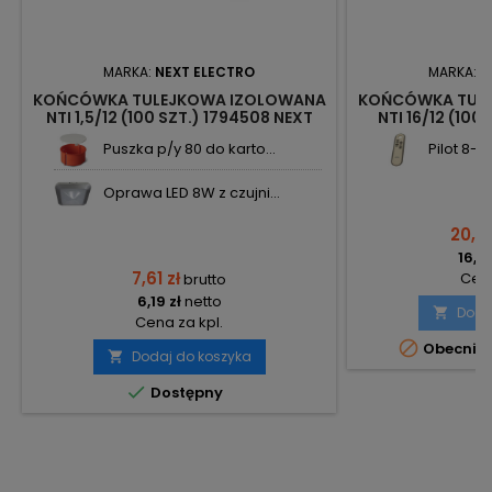
MARKA:
NEXT ELECTRO
MARKA:
N
KOŃCÓWKA TULEJKOWA IZOLOWANA
KOŃCÓWKA TUL
NTI 1,5/12 (100 SZT.) 1794508 NEXT
NTI 16/12 (100
Puszka p/y 80 do karto...
Pilot 8-k
Oprawa LED 8W z czujni...
20,33
16,53
7,61 zł
Cena
brutto
6,19 zł
netto
Doda

Cena za kpl.

Obecnie 
Dodaj do koszyka


Dostępny