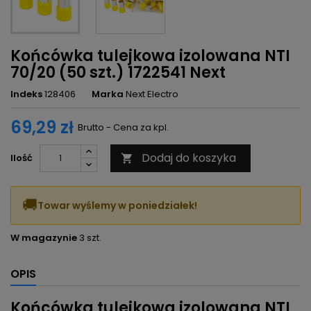
Końcówka tulejkowa izolowana NTI
70/20 (50 szt.) 1722541 Next
Indeks
128406
Marka
Next Electro
69,29 zł
Brutto - Cena za kpl.
Dodaj do koszyka
Ilość

🚚
Towar wyślemy w poniedziałek!
W magazynie
3 szt.
OPIS
Końcówka tulejkowa izolowana NTI