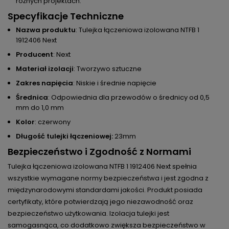
różnych projektach.
Specyfikacje Techniczne
Nazwa produktu
: Tulejka łączeniowa izolowana NTFB 1
1912406 Next
Producent
: Next
Materiał izolacji
: Tworzywo sztuczne
Zakres napięcia
: Niskie i średnie napięcie
Średnica
: Odpowiednia dla przewodów o średnicy od 0,5
mm do 1,0 mm
Kolor
: czerwony
Długość tulejki łączeniowej:
23mm
Bezpieczeństwo i Zgodność z Normami
Tulejka łączeniowa izolowana NTFB 1 1912406 Next spełnia
wszystkie wymagane normy bezpieczeństwa i jest zgodna z
międzynarodowymi standardami jakości. Produkt posiada
certyfikaty, które potwierdzają jego niezawodność oraz
bezpieczeństwo użytkowania. Izolacja tulejki jest
samogasnąca, co dodatkowo zwiększa bezpieczeństwo w