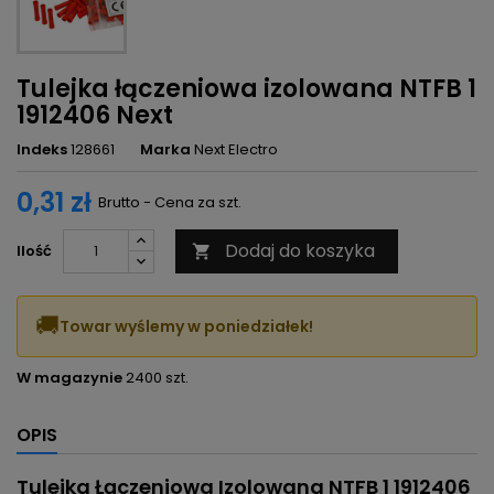
Tulejka łączeniowa izolowana NTFB 1
1912406 Next
Indeks
128661
Marka
Next Electro
0,31 zł
Brutto - Cena za szt.
Dodaj do koszyka
Ilość

🚚
Towar wyślemy w poniedziałek!
W magazynie
2400 szt.
OPIS
Tulejka Łączeniowa Izolowana NTFB 1 1912406