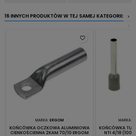
16 INNYCH PRODUKTÓW W TEJ SAMEJ KATEGORII:
>
<
favorite_border
MARKA:
ERGOM
MARKA:
N
KOŃCÓWKA OCZKOWA ALUMINIOWA
KOŃCÓWKA TUL
CIENKOŚCIENNA 2KAM 70/10 ERGOM
NTI 4/18 (100 