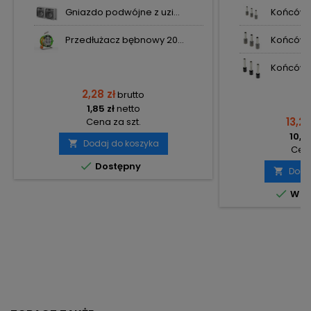
Gniazdo podwójne z uzi...
Końcówka
Przedłużacz bębnowy 20...
Końcówka
Końcówka
2,28 zł
brutto
1,85 zł
netto
13,20
Cena za szt.
10,73
Dodaj do koszyka

Cena

Dostępny
Doda


W m