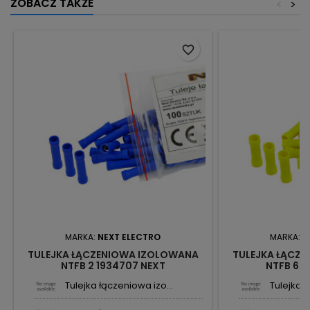
ZOBACZ TAKŻE
<
>
favorite_border
MARKA:
NEXT ELECTRO
MARKA:
N
TULEJKA ŁĄCZENIOWA IZOLOWANA
TULEJKA ŁĄCZ
NTFB 2 1934707 NEXT
NTFB 6 1
Tulejka łączeniowa izo...
Tulejka ł