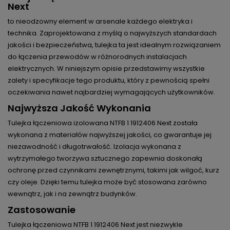
Next
to nieodzowny element w arsenale każdego elektryka i
technika. Zaprojektowana z myślą o najwyższych standardach
jakości i bezpieczeństwa, tulejka ta jest idealnym rozwiązaniem
do łączenia przewodów w różnorodnych instalacjach
elektrycznych. W niniejszym opisie przedstawimy wszystkie
zalety i specyfikacje tego produktu, który z pewnością spełni
oczekiwania nawet najbardziej wymagających użytkowników.
Najwyższa Jakość Wykonania
Tulejka łączeniowa izolowana NTFB 1 1912406 Next została
wykonana z materiałów najwyższej jakości, co gwarantuje jej
niezawodność i długotrwałość. Izolacja wykonana z
wytrzymałego tworzywa sztucznego zapewnia doskonałą
ochronę przed czynnikami zewnętrznymi, takimi jak wilgoć, kurz
czy oleje. Dzięki temu tulejka może być stosowana zarówno
wewnątrz, jak i na zewnątrz budynków.
Zastosowanie
Tulejka łączeniowa NTFB 1 1912406 Next jest niezwykle