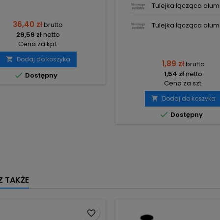
Tulejka łącząca alumi
36,40 zł
brutto
Tulejka łącząca alumi
29,59 zł
netto
Cena za kpl.
Dodaj do koszyka

1,89 zł
brutto
1,54 zł
netto

Dostępny
Cena za szt.
Dodaj do koszyka


Dostępny
 TAKŻE
favorite_border