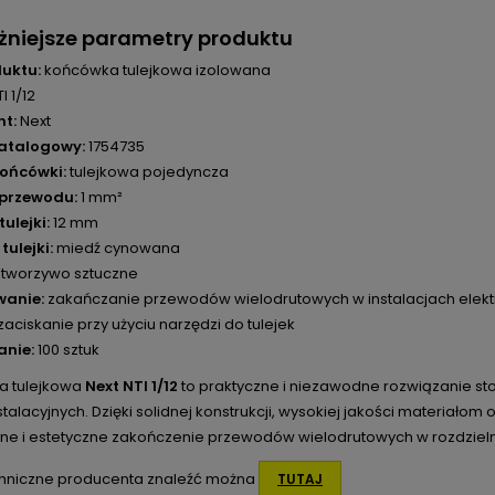
żniejsze parametry produktu
uktu:
końcówka tulejkowa izolowana
I 1/12
t:
Next
atalogowy:
1754735
ońcówki:
tulejkowa pojedyncza
 przewodu:
1 mm²
ulejki:
12 mm
tulejki:
miedź cynowana
tworzywo sztuczne
wanie:
zakańczanie przewodów wielodrutowych w instalacjach elekt
zaciskanie przy użyciu narzędzi do tulejek
nie:
100 sztuk
a tulejkowa
Next NTI 1/12
to praktyczne i niezawodne rozwiązanie st
stalacyjnych. Dzięki solidnej konstrukcji, wysokiej jakości materi
ne i estetyczne zakończenie przewodów wielodrutowych w rozdzieln
hniczne producenta znaleźć można
TUTAJ