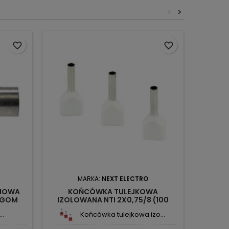
<
>
favorite_border
favorite_border
MARKA:
NEXT ELECTRO
NIOWA
KOŃCÓWKA TULEJKOWA
TULEJ
RGOM
IZOLOWANA NTI 2X0,75/8 (100
CIEN
SZT.) 1745733 NEXT
..
Końcówka tulejkowa izo...