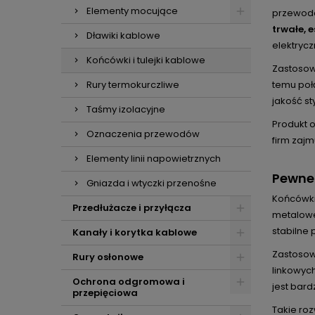
Elementy mocujące
przewodó
trwałe, 
Dławiki kablowe
elektryc
Końcówki i tulejki kablowe
Zastosow
Rury termokurczliwe
temu połą
jakość s
Taśmy izolacyjne
Produkt 
Oznaczenia przewodów
firm zajm
Elementy linii napowietrznych
Pewne
Gniazda i wtyczki przenośne
Końcówki
Przedłużacze i przyłącza
metalowej
stabilne
Kanały i korytka kablowe
Zastosow
Rury osłonowe
linkowyc
Ochrona odgromowa i
jest bard
przepięciowa
Takie ro