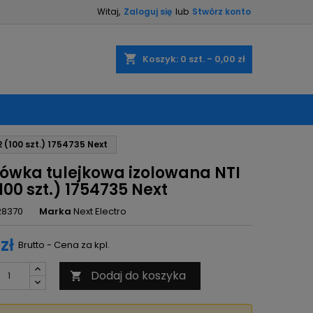
Witaj,
Zaloguj się
lub
Stwórz konto
×
×
×
shopping_cart
Koszyk:
0
szt. - 0,00 zł
ę
 (100 szt.) 1754735 Next
ń
ówka tulejkowa izolowana NTI
(100 szt.) 1754735 Next
28370
Marka
Next Electro
zł
Brutto - Cena za kpl.
Dodaj do koszyka
