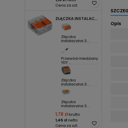
favorite_border
Cena za szt.
SZCZE
ZŁĄCZKA INSTALACYJNA 3X UNIWERSALNA COMPACT 221-413 WAGO
Opis
Złączka
instalacyjna 3...
Przewód miedziany
YDY ...
Złączka
instalacyjna 3...
Złączka
instalacyjna 3...
1,78 zł
brutto
1,45 zł
netto
favorite_border
Cena za szt.