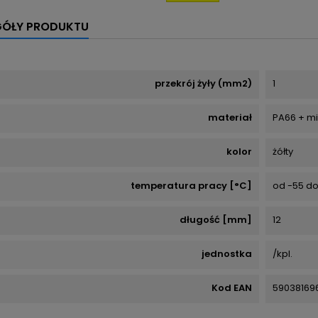
GÓŁY PRODUKTU
przekrój żyły (mm2)
1
materiał
PA66 + m
kolor
żółty
temperatura pracy [°C]
od -55 do
długość [mm]
12
jednostka
/kpl.
Kod EAN
59038169