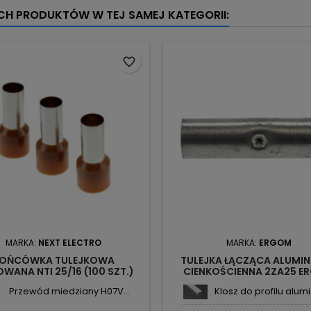
YCH PRODUKTÓW W TEJ SAMEJ KATEGORII:
favorite_border
MARKA:
NEXT ELECTRO
MARKA:
ERGOM
OŃCÓWKA TULEJKOWA
TULEJKA ŁĄCZĄCA ALUMI
WANA NTI 25/16 (100 SZT.)
CIENKOŚCIENNA 2ZA25 E
1755421 NEXT
Przewód miedziany H07V...
Klosz do profilu alumi.