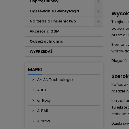
Osprzęt siłowy
Ogrzewanie i wentylacja
Wysok
Narzędzia i miernictwo
Tulejka 
odpornoś
Akcesoria GSM
przez dłu
Odzież ochronna
Element 
wprowadz
WYPRZEDAŻ
Długość 
MARKI
Szerok
A-LAN Technologie
Końcówki
ABEX
rozdziel
airRoxy
Ich zast
Tulejki 
ALPAR
stabilne
Alprod
Dzięki sw