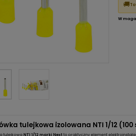
🚚
To
W maga
wka tulejkowa izolowana NTI 1/12 (100 
a tulejkowa
NTI 1/12 marki Next
to praktyczny element elektroinsta