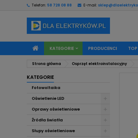
Telefon:
58 728 08 88
E-mail:
sklep@dlaelektryko
M
U
Z
add_circle_outline
Mu
Na
KATEGORIE
PRODUCENCI
TOP
Strona główna
Osprzęt elektroinstalacyjny
KATEGORIE
Fotowoltaika
Oświetlenie LED
Oprawy oświetleniowe
Źródła światła
Słupy oświetleniowe