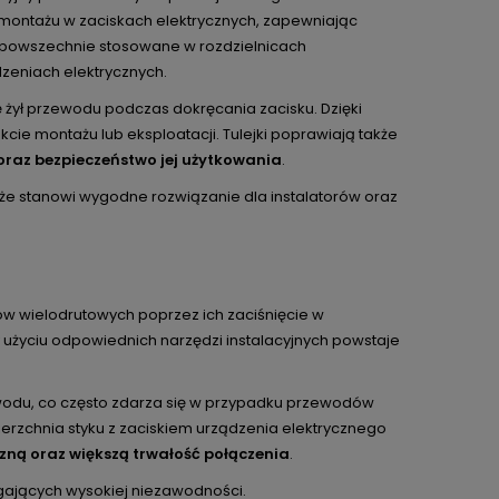
ontażu w zaciskach elektrycznych, zapewniając
są powszechnie stosowane w rozdzielnicach
zeniach elektrycznych.
żył przewodu podczas dokręcania zacisku. Dzięki
kcie montażu lub eksploatacji. Tulejki poprawiają także
oraz bezpieczeństwo jej użytkowania
.
, że stanowi wygodne rozwiązanie dla instalatorów oraz
 wielodrutowych poprzez ich zaciśnięcie w
y użyciu odpowiednich narzędzi instalacyjnych powstaje
wodu, co często zdarza się w przypadku przewodów
rzchnia styku z zaciskiem urządzenia elektrycznego
zną oraz większą trwałość połączenia
.
agających wysokiej niezawodności.