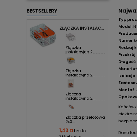
Najwa
BESTSELLERY
Typ prod
Model:
NT
ZŁĄCZKA INSTALACYJNA 2X UNIWERSALNA COMPACT 221-412 WAGO
Producen
Numer k
Złączka
Rodzaj k
instalacyjna 2...
Przekrój
Długość t
Materiał 
Złączka
instalacyjna 2...
Izolacja:
Zastoso
Montaż:
Złączka
Opakowa
instalacyjna 2...
Końcówk
elektroin
Złączka przelotowa
bezpiecz
2x0...
1,43 zł
brutto
Dane tec
1,16 zł
netto