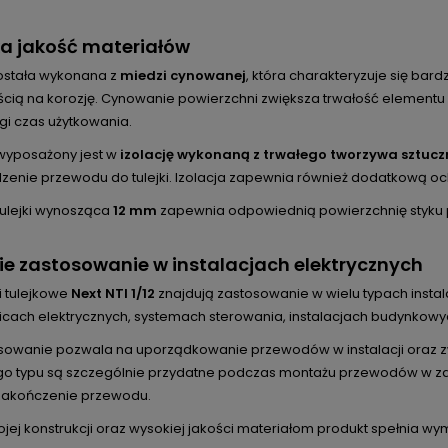
a jakość materiałów
została wykonana z
miedzi cynowanej
, która charakteryzuje się ba
cią na korozję. Cynowanie powierzchni zwiększa trwałość elementu
gi czas użytkowania.
wyposażony jest w
izolację wykonaną z trwałego tworzywa sztuc
enie przewodu do tulejki. Izolacja zapewnia również dodatkową o
tulejki wynosząca
12 mm
zapewnia odpowiednią powierzchnię styku p
ie zastosowanie w instalacjach elektrycznych
 tulejkowe
Next NTI 1/12
znajdują zastosowanie w wielu typach insta
nicach elektrycznych, systemach sterowania, instalacjach budynkow
osowanie pozwala na uporządkowanie przewodów w instalacji oraz z
tego typu są szczególnie przydatne podczas montażu przewodów w za
 zakończenie przewodu.
ojej konstrukcji oraz wysokiej jakości materiałom produkt spełnia wy