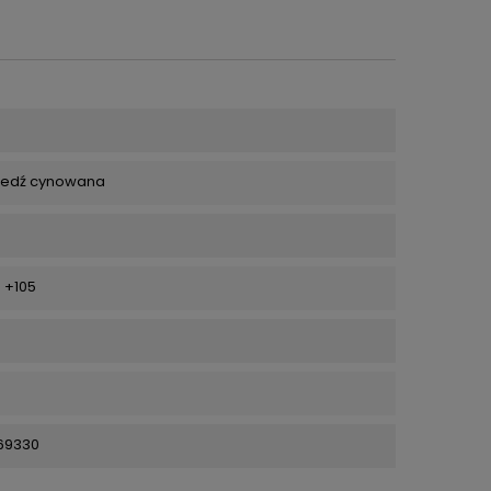
iedź cynowana
 +105
69330