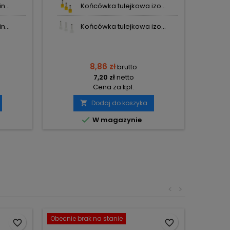
n...
Końcówka tulejkowa izo...
n...
Końcówka tulejkowa izo...
8,86 zł
brutto
7,20 zł
netto
Cena za kpl.
Dodaj do koszyka


W magazynie
<
>
Obecnie brak na stanie
favorite_border
favorite_border