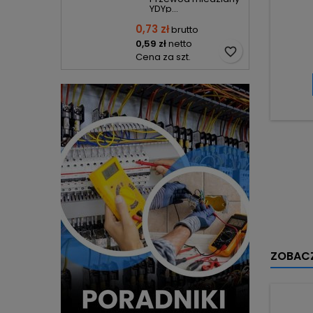
YDYp...
0,73 zł
brutto
0,59 zł
netto
favorite_border
Cena za szt.
ZOBACZ