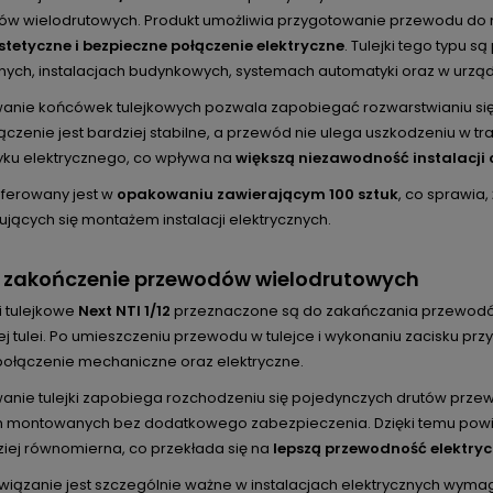
w wielodrutowych. Produkt umożliwia przygotowanie przewodu do m
estetyczne i bezpieczne połączenie elektryczne
. Tulejki tego typu 
znych, instalacjach budynkowych, systemach automatyki oraz w urząd
anie końcówek tulejkowych pozwala zapobiegać rozwarstwianiu się 
czenie jest bardziej stabilne, a przewód nie ulega uszkodzeniu w tra
tyku elektrycznego, co wpływa na
większą niezawodność instalacji 
oferowany jest w
opakowaniu zawierającym 100 sztuk
, co sprawia
ujących się montażem instalacji elektrycznych.
 zakończenie przewodów wielodrutowych
 tulejkowe
Next NTI 1/12
przeznaczone są do zakańczania przewodów
 tulei. Po umieszczeniu przewodu w tulejce i wykonaniu zacisku prz
 połączenie mechaniczne oraz elektryczne.
anie tulejki zapobiega rozchodzeniu się pojedynczych drutów prze
h montowanych bez dodatkowego zabezpieczenia. Dzięki temu powie
ziej równomierna, co przekłada się na
lepszą przewodność elektryc
związanie jest szczególnie ważne w instalacjach elektrycznych wym