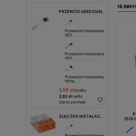
16 INN
PRZEWÓD MIEDZIANY YDYP DRUT 3X1,5MM2 ŻO 450/750V
Przewód miedziany
YDY ...
Przewód miedziany
YDY ...
Przewód miedziany
YDYp...
3,59 zł
brutto
2,92 zł
netto
favorite_border
Cena za metr
K
ZŁĄCZKA INSTALACYJNA 3X COMPACT POMARAŃCZOWA 2273-203 WAGO
IZOLO
Przewód miedziany