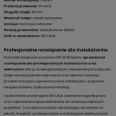
Numer katalogowy:
1780417
Przekrój przewodu:
10 mm2
Długość tulejki:
18 mm
Materiał tulejki:
miedź cynowana
Izolacja:
tworzywo sztuczne
Rodzaj przewodów:
wielodrutowe (linka)
Ilość w opakowaniu:
100 sztuk
Profesjonalne rozwiązanie dla instalatorów
Końcówki tulejkowe izolowane NTI 10/18 Next to
sprawdzone
rozwiązanie dla profesjonalnych instalatorów oraz
elektryków
, którzy oczekują trwałych i niezawodnych połączeń.
Dzięki wysokiej jakości wykonania oraz łatwości montażu
produkt znacząco usprawnia prace instalacyjne i poprawia
bezpieczeństwo użytkowania instalacji.
Opakowanie zawierające 100 sztuk zapewnia wygodę pracy
oraz odpowiedni zapas elementów do realizacji większych
projektów. To praktyczny wybór dla każdego, kto stawia na
jakość, trwałość i profesjonalizm w instalacjach elektrycznych.