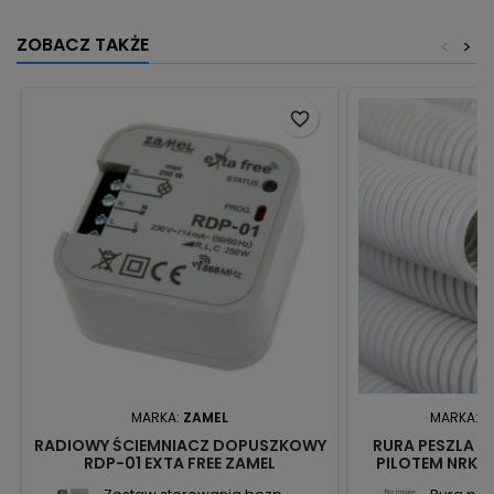
ZOBACZ TAKŻE
<
>
favorite_border
MARKA:
ZAMEL
MARKA:
N
RADIOWY ŚCIEMNIACZ DOPUSZKOWY
RURA PESZLA 32
RDP-01 EXTA FREE ZAMEL
PILOTEM NRK32