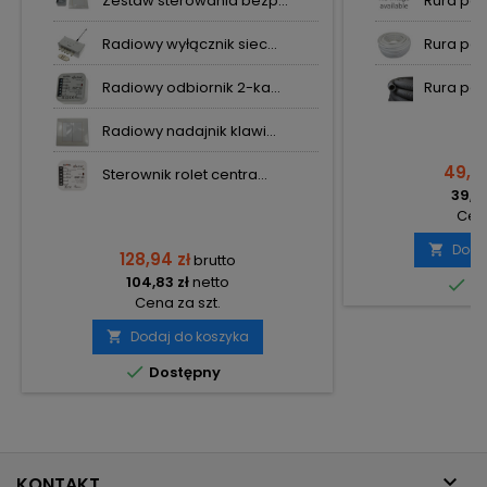
Zestaw sterowania bezp...
Rura pesz
Radiowy wyłącznik siec...
Rura pesz
Radiowy odbiornik 2-ka...
Rura pesz
Radiowy nadajnik klawi...
49,08
Sterownik rolet centra...
39,90
Cena
Doda

128,94 zł
brutto
104,83 zł
netto

Do
Cena za szt.
Dodaj do koszyka


Dostępny

KONTAKT