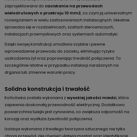
zaprojektowana do
zaciskania na przewodach
wielodrutowych o przekroju 10 mm2
, co czyni ją uniwersalnym
rozwiązaniem w wielu zastosowaniach instalacyjnych. Idealnie
sprawdza się w rozdzielnicach, szafach sterowniczych,
instalacjach przemysłowych oraz systemach automatyki.
Dzięki swojej konstrukcji umożliwia szybkie i pewne
wprowadzenie przewodu do zacisku, eliminując ryzyko
uszkodzenia żył oraz poprawiając trwałość połączenia. To
szczególnie istotne w przypadku instalacji narażonych na
drgania lub zmienne warunki pracy.
Solidna konstrukcja i trwałość
Końcówka została wykonana z
wysokiej jakości miedzi
, która
zapewnia doskonałą przewodność elektryczną. Dodatkowo
powierzchnia tulejki jest cynowana, co zwiększa odporność na
korozję oraz wydłuża żywotność połączenia.
Izolacja wykonana z trwałego tworzywa sztucznego nie tylko
chroni przewód, ale również ułatwia montaż oraz identyfikację