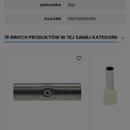
jednostka
/kpl.
Kod EAN
5901721526259
16 INNYCH PRODUKTÓW W TEJ SAMEJ KATEGORII:
>
<
favorite_border