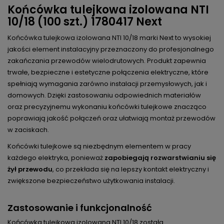
Końcówka tulejkowa izolowana NTI
10/18 (100 szt.) 1780417 Next
Końcówka tulejkowa izolowana NTI 10/18 marki Next to wysokiej
jakości element instalacyjny przeznaczony do profesjonalnego
zakańczania przewodów wielodrutowych. Produkt zapewnia
trwałe, bezpieczne i estetyczne połączenia elektryczne, które
spełniają wymagania zarówno instalacji przemysłowych, jak i
domowych. Dzięki zastosowaniu odpowiednich materiałów
oraz precyzyjnemu wykonaniu końcówki tulejkowe znacząco
poprawiają jakość połączeń oraz ułatwiają montaż przewodów
w zaciskach.
Końcówki tulejkowe są niezbędnym elementem w pracy
każdego elektryka, ponieważ
zapobiegają rozwarstwianiu się
żył przewodu
, co przekłada się na lepszy kontakt elektryczny i
zwiększone bezpieczeństwo użytkowania instalacji.
Zastosowanie i funkcjonalność
Końcówka tulejkowa izolowana NTI 10/18 została