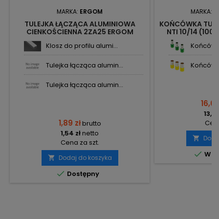
MARKA:
ERGOM
MARKA:
N
TULEJKA ŁĄCZĄCA ALUMINIOWA
KOŃCÓWKA TUL
CIENKOŚCIENNA 2ZA25 ERGOM
NTI 10/14 (100
Klosz do profilu alumi...
Końcówka
Tulejka łącząca alumin...
Końcówka
Tulejka łącząca alumin...
16,63
13,52
1,89 zł
Cena
brutto
1,54 zł
netto
Doda

Cena za szt.

W m
Dodaj do koszyka


Dostępny