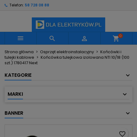
Telefon:
58 728 08 88
×
×
×
Moje listy życzeń
Utwórz listę życzeń
Zaloguj się
Utwórz nową listę
add_circle_outline
Musisz być zalogowany by zapisać produkty na
Nazwa listy życzeń
swojej liście życzeń.
0



shopping_cart
Strona główna
Osprzęt elektroinstalacyjny
Końcówki i
Anuluj
Zaloguj się
tulejki kablowe
Końcówka tulejkowa izolowana NTI 10/18 (100
Anuluj
Utwórz listę życzeń
szt.) 1780417 Next
KATEGORIE
MARKI
BANNER
favorite_border