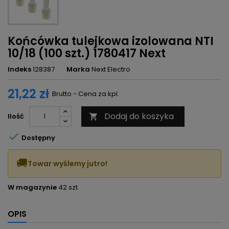
Końcówka tulejkowa izolowana NTI
10/18 (100 szt.) 1780417 Next
Indeks
128387
Marka
Next Electro
21,22 zł
Brutto - Cena za kpl.
Dodaj do koszyka
Ilość


Dostępny
🚚
Towar wyślemy jutro!
W magazynie
42 szt.
OPIS