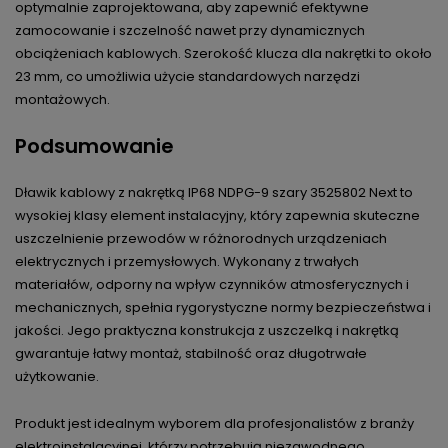
optymalnie zaprojektowana, aby zapewnić efektywne
zamocowanie i szczelność nawet przy dynamicznych
obciążeniach kablowych. Szerokość klucza dla nakrętki to około
23 mm, co umożliwia użycie standardowych narzędzi
montażowych.
Podsumowanie
Dławik kablowy z nakrętką IP68 NDPG-9 szary 3525802 Next to
wysokiej klasy element instalacyjny, który zapewnia skuteczne
uszczelnienie przewodów w różnorodnych urządzeniach
elektrycznych i przemysłowych. Wykonany z trwałych
materiałów, odporny na wpływ czynników atmosferycznych i
mechanicznych, spełnia rygorystyczne normy bezpieczeństwa i
jakości. Jego praktyczna konstrukcja z uszczelką i nakrętką
gwarantuje łatwy montaż, stabilność oraz długotrwałe
użytkowanie.
Produkt jest idealnym wyborem dla profesjonalistów z branży
elektroinstalacyjnej, którzy potrzebują niezawodnego