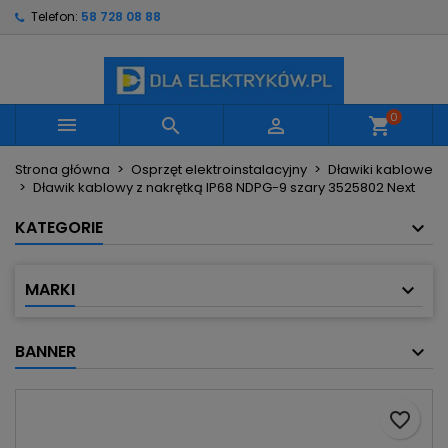
Telefon:
58 728 08 88
×
×
×
Moje listy życzeń
Utwórz listę życzeń
Zaloguj się
Utwórz nową listę
add_circle_outline
Musisz być zalogowany by zapisać produkty na
Nazwa listy życzeń
swojej liście życzeń.
0



shopping_cart
Strona główna
Osprzęt elektroinstalacyjny
Dławiki kablowe
Anuluj
Zaloguj się
Dławik kablowy z nakrętką IP68 NDPG-9 szary 3525802 Next
Anuluj
Utwórz listę życzeń
KATEGORIE
MARKI
BANNER
favorite_border