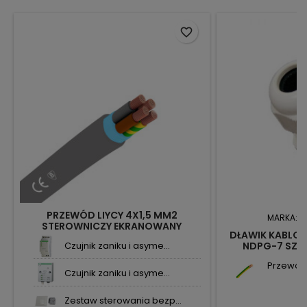
favorite_border
PRZEWÓD LIYCY 4X1,5 MM2
MARKA:
N
STEROWNICZY EKRANOWANY
DŁAWIK KABLOW
300/300V
Czujnik zaniku i asyme...
NDPG-7 SZAR
Przewód 
Czujnik zaniku i asyme...
Zestaw sterowania bezp...