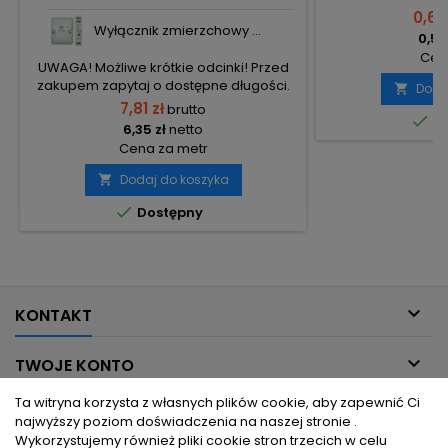
0,66
Wyłącznik zmierzchowy ...
0,54
Cena
UWAGA! Możliwe krótkie odcinki! Przed
zakupem zapytaj o dostępne długości.
Doda

7,81 zł
brutto

Do
6,35 zł
netto
Cena za metr
Dodaj do koszyka


Dostępny

KONTAKT

TWOJE KONTO
Ta witryna korzysta z własnych plików cookie, aby zapewnić Ci

INFORMACJE DLA CIEBIE
najwyższy poziom doświadczenia na naszej stronie .
Wykorzystujemy również pliki cookie stron trzecich w celu