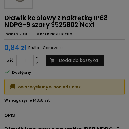
Dławik kablowy z nakrętką IP68
NDPG-9 szary 3525802 Next
Indeks
170901
Marka
Next Electro
0,84 zł
Brutto - Cena za szt.
Dodaj do koszyka
Ilość


Dostępny
🚚
Towar wyślemy w poniedziałek!
W magazynie
14358 szt.
OPIS