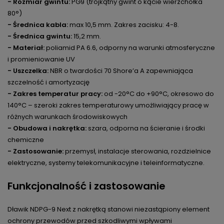
- Rozmiar gwintu:
PG9 (trójkątny gwint o kącie wierzchołka
80°)
- Średnica kabla:
max 10,5 mm. Zakres zacisku: 4-8.
- Średnica gwintu:
15,2 mm.
- Materiał:
poliamid PA 6.6, odporny na warunki atmosferyczne
i promieniowanie UV
- Uszczelka:
NBR o twardości 70 Shore’a A zapewniająca
szczelność i amortyzację
- Zakres temperatur pracy:
od -20°C do +90°C, okresowo do
140°C – szeroki zakres temperaturowy umożliwiający pracę w
różnych warunkach środowiskowych
- Obudowa i nakrętka:
szara, odporna na ścieranie i środki
chemiczne
- Zastosowanie:
przemysł, instalacje sterowania, rozdzielnice
elektryczne, systemy telekomunikacyjne i teleinformatyczne.
Funkcjonalność i zastosowanie
Dławik NDPG-9 Next z nakrętką stanowi niezastąpiony element
ochrony przewodów przed szkodliwymi wpływami