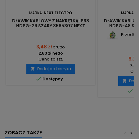
MARKA:
NEXT ELECTRO
MARKA:
N
DŁAWIK KABLOWY Z NAKRĘTKĄ IP68
DŁAWIK KABLOW
NDPG-29 SZARY 3585307 NEXT
NDPG-48 SZA
Przedłuż
3,48 zł
brutto
2,83 zł
netto
9,78
Cena za szt.
7,95
Dodaj do koszyka

Cena

Dostępny
Doda


Do
ZOBACZ TAKŻE
<
>