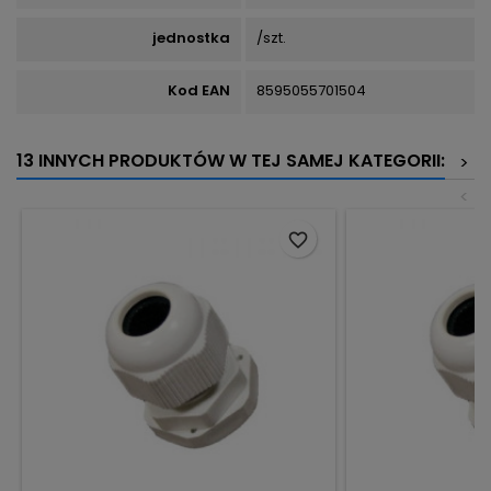
jednostka
/szt.
Kod EAN
8595055701504
13 INNYCH PRODUKTÓW W TEJ SAMEJ KATEGORII:
>
<
favorite_border