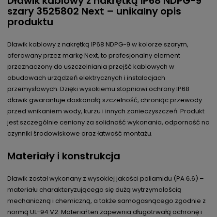
Dławik kablowy z nakrętką IP68 NDPG-9
szary 3525802 Next – unikalny opis
produktu
Dławik kablowy z nakrętką IP68 NDPG-9 w kolorze szarym,
oferowany przez markę Next, to profesjonalny element
przeznaczony do uszczelniania przejść kablowych w
obudowach urządzeń elektrycznych i instalacjach
przemysłowych. Dzięki wysokiemu stopniowi ochrony IP68
dławik gwarantuje doskonałą szczelność, chroniąc przewody
przed wnikaniem wody, kurzu i innych zanieczyszczeń. Produkt
jest szczególnie ceniony za solidność wykonania, odporność na
czynniki środowiskowe oraz łatwość montażu.
Materiały i konstrukcja
Dławik został wykonany z wysokiej jakości poliamidu (PA 6.6) –
materiału charakteryzującego się dużą wytrzymałością
mechaniczną i chemiczną, a także samogasnącego zgodnie z
normą UL-94 V2. Materiał ten zapewnia długotrwałą ochronę i