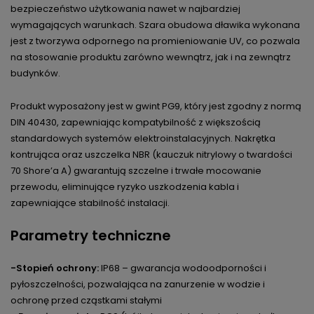
bezpieczeństwo użytkowania nawet w najbardziej
wymagających warunkach. Szara obudowa dławika wykonana
jest z tworzywa odpornego na promieniowanie UV, co pozwala
na stosowanie produktu zarówno wewnątrz, jak i na zewnątrz
budynków.
Produkt wyposażony jest w gwint PG9, który jest zgodny z normą
DIN 40430, zapewniając kompatybilność z większością
standardowych systemów elektroinstalacyjnych. Nakrętka
kontrująca oraz uszczelka NBR (kauczuk nitrylowy o twardości
70 Shore’a A) gwarantują szczelne i trwałe mocowanie
przewodu, eliminujące ryzyko uszkodzenia kabla i
zapewniające stabilność instalacji.
Parametry techniczne
-Stopień ochrony:
IP68 – gwarancja wodoodporności i
pyłoszczelności, pozwalająca na zanurzenie w wodzie i
ochronę przed cząstkami stałymi