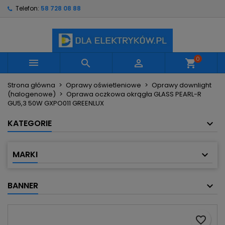
Telefon:
58 728 08 88
×
×
×
Moje listy życzeń
Utwórz listę życzeń
Zaloguj się
Utwórz nową listę
add_circle_outline
Musisz być zalogowany by zapisać produkty na
Nazwa listy życzeń
swojej liście życzeń.
0



shopping_cart
Strona główna
Oprawy oświetleniowe
Oprawy downlight
Anuluj
Zaloguj się
(halogenowe)
Oprawa oczkowa okrągła GLASS PEARL-R
Anuluj
Utwórz listę życzeń
GU5,3 50W GXPO011 GREENLUX
KATEGORIE
MARKI
BANNER
favorite_border