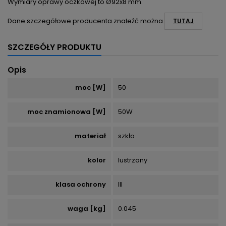
Wymiary oprawy oczkowej to Ø92x8 mm.
Dane szczegółowe producenta znaleźć można
TUTAJ
SZCZEGÓŁY PRODUKTU
Opis
moc [W]
50
moc znamionowa [W]
50W
materiał
szkło
kolor
lustrzany
klasa ochrony
III
waga [kg]
0.045