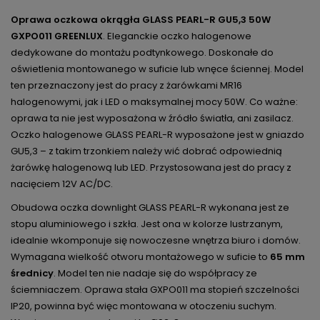
Oprawa oczkowa okrągła GLASS PEARL-R GU5,3 50W
GXPO011 GREENLUX
. Eleganckie oczko halogenowe
dedykowane do montażu podtynkowego. Doskonałe do
oświetlenia montowanego w suficie lub wnęce ściennej. Model
ten przeznaczony jest do pracy z żarówkami MR16
halogenowymi, jak i LED o maksymalnej mocy 50W. Co ważne:
oprawa ta nie jest wyposażona w źródło światła, ani zasilacz.
Oczko halogenowe GLASS PEARL-R wyposażone jest w gniazdo
GU5,3 – z takim trzonkiem należy wić dobrać odpowiednią
żarówkę halogenową lub LED. Przystosowana jest do pracy z
nacięciem 12V AC/DC.
Obudowa oczka downlight GLASS PEARL-R wykonana jest ze
stopu aluminiowego i szkła. Jest ona w kolorze lustrzanym,
idealnie wkomponuje się nowoczesne wnętrza biuro i domów.
Wymagana wielkość otworu montażowego w suficie to
65 mm
średnicy
. Model ten nie nadaje się do współpracy ze
ściemniaczem. Oprawa stała GXPO011 ma stopień szczelności
IP20, powinna być więc montowana w otoczeniu suchym.