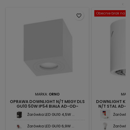
<
Obecnie brak na st
favorite_border
MARKA:
ORNO
MAR
OPRAWA DOWNLIGHT N/T MEGY DLS
DOWNLIGHT KORI
GU10 50W IP54 BIAŁA AD-OD-
N/T STAL AD-
6143WGU10 ORNO
Żarówka LED GU10 4,5W ...
Żarówka L
Żarówka LED GU10 6,9W ...
Żarówka L