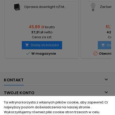
Oprawa downlight n/t M...
Żarówka L
45,89 zł
51,75
brutto
37,31 zł
netto
42,07
Cena za szt.
Cena
Dodaj do koszyka
Doda




W magazynie
Obecnie 

KONTAKT

TWOJE KONTO
Ta witryna korzysta z własnych plików cookie, aby zapewnić Ci

INFORMACJE DLA CIEBIE
najwyższy poziom doświadczenia na naszej stronie .
Wykorzystujemy również pliki cookie stron trzecich w celu