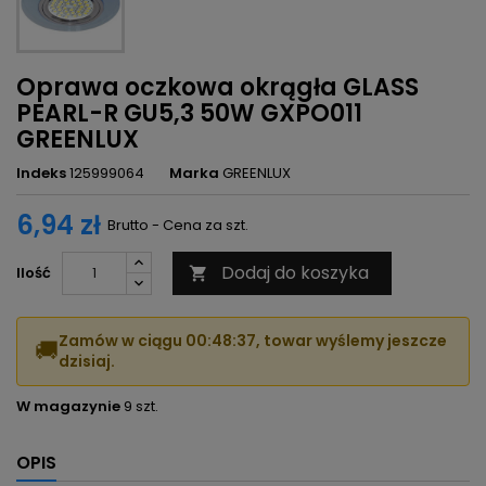
Oprawa oczkowa okrągła GLASS
PEARL-R GU5,3 50W GXPO011
GREENLUX
Indeks
125999064
Marka
GREENLUX
6,94 zł
Brutto - Cena za szt.
Dodaj do koszyka
Ilość

Zamów w ciągu
00:48:37
, towar wyślemy jeszcze
🚚
dzisiaj.
W magazynie
9 szt.
OPIS