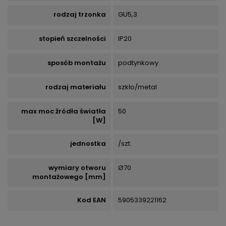
rodzaj trzonka
GU5,3
stopień szczelności
IP20
sposób montażu
podtynkowy
rodzaj materiału
szkło/metal
max moc źródła światła
50
[W]
jednostka
/szt.
wymiary otworu
Ø70
montażowego [mm]
Kod EAN
5905339221162