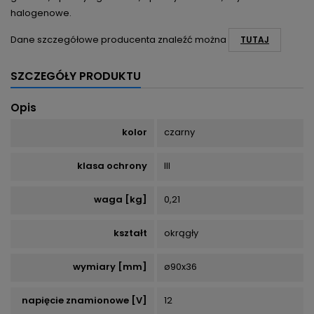
halogenowe.
Dane szczegółowe producenta znaleźć można
TUTAJ
SZCZEGÓŁY PRODUKTU
Opis
kolor
czarny
klasa ochrony
III
waga [kg]
0,21
kształt
okrągły
wymiary [mm]
ø90x36
napięcie znamionowe [V]
12