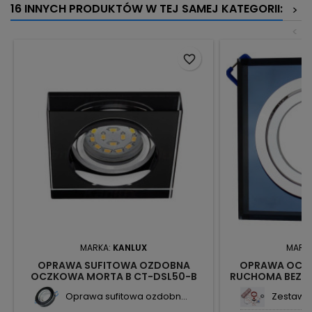
16 INNYCH PRODUKTÓW W TEJ SAMEJ KATEGORII:
>
<
favorite_border
MARKA:
KANLUX
MARK
OPRAWA SUFITOWA OZDOBNA
OPRAWA OCZ
OCZKOWA MORTA B CT-DSL50-B
RUCHOMA BEZ G
22110 KANLUX
DTL50-B 
Oprawa sufitowa ozdobn...
Zestaw o