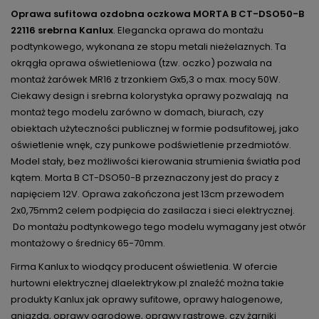
Oprawa sufitowa ozdobna oczkowa MORTA B CT-DSO50-B
22116 srebrna Kanlux
. Elegancka oprawa do montażu
podtynkowego, wykonana ze stopu metali nieżelaznych. Ta
okrągła oprawa oświetleniowa (tzw. oczko) pozwala na
montaż żarówek MR16 z trzonkiem Gx5,3 o max. mocy 50W.
Ciekawy design i srebrna kolorystyka oprawy pozwalają
na
montaż tego modelu zarówno w domach, biurach, czy
obiektach użyteczności publicznej w formie podsufitowej, jako
oświetlenie wnęk, czy punkowe podświetlenie przedmiotów.
Model stały, bez możliwości kierowania strumienia światła pod
kątem. Morta B CT-DSO50-B przeznaczony jest do pracy z
napięciem 12V. Oprawa zakończona jest 13cm przewodem
2x0,75mm2 celem podpięcia do zasilacza i sieci elektrycznej.
Do montażu podtynkowego tego modelu wymagany jest otwór
montażowy o średnicy 65-70mm.
Firma Kanlux to wiodący producent oświetlenia. W ofercie
hurtowni elektrycznej dlaelektrykow.pl znaleźć można takie
produkty Kanlux jak oprawy sufitowe, oprawy halogenowe,
gniazda, oprawy ogrodowe, oprawy rastrowe, czy żarniki