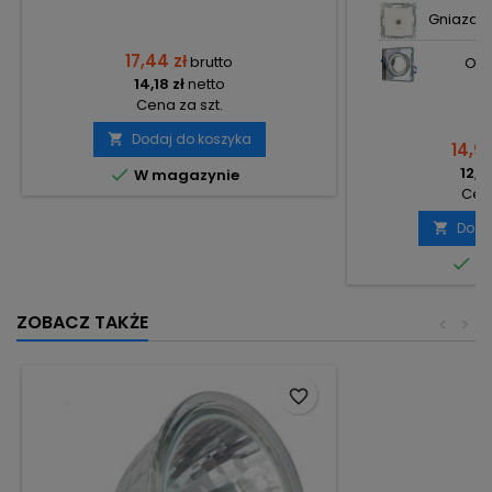
Gniazdo T
17,44 zł
brutto
Op
14,18 zł
netto
Cena za szt.
Dodaj do koszyka

14,92
12,13

W magazynie
Cena
Doda


Do
ZOBACZ TAKŻE
<
>
favorite_border