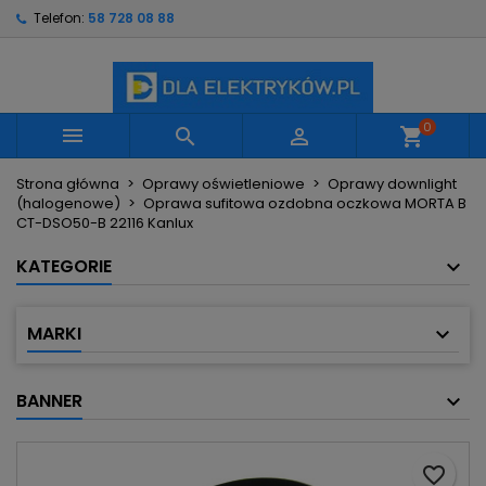
Telefon:
58 728 08 88
×
×
×
Moje listy życzeń
Utwórz listę życzeń
Zaloguj się
Utwórz nową listę
add_circle_outline
Musisz być zalogowany by zapisać produkty na
Nazwa listy życzeń
swojej liście życzeń.
0



shopping_cart
Strona główna
Oprawy oświetleniowe
Oprawy downlight
Anuluj
Zaloguj się
(halogenowe)
Oprawa sufitowa ozdobna oczkowa MORTA B
Anuluj
Utwórz listę życzeń
CT-DSO50-B 22116 Kanlux
KATEGORIE
MARKI
BANNER
favorite_border