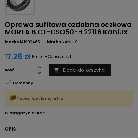
Oprawa sufitowa ozdobna oczkowa
MORTA B CT-DSO50-B 22116 Kanlux
Indeks
141999465
Marka
KANLUX
17,26 zł
Brutto - Cena za szt.
Dodaj do koszyka
Ilość


Dostępny
🚚
Towar wyślemy jutro!
W magazynie
14 szt.
OPIS