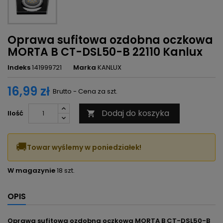
Oprawa sufitowa ozdobna oczkowa
MORTA B CT-DSL50-B 22110 Kanlux
Indeks
141999721
Marka
KANLUX
16,99 zł
Brutto - Cena za szt.
Dodaj do koszyka
Ilość

🚚
Towar wyślemy w poniedziałek!
W magazynie
18 szt.
OPIS
Oprawa sufitowa ozdobna oczkowa MORTA B CT-DSL50-B