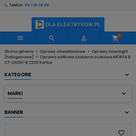
Telefon:
58 728 08 88
×
×
×
Moje listy życzeń
Utwórz listę życzeń
Zaloguj się
Utwórz nową listę
add_circle_outline
Musisz być zalogowany by zapisać produkty na
Nazwa listy życzeń
swojej liście życzeń.
0



shopping_cart
Strona główna
Oprawy oświetleniowe
Oprawy downlight
Anuluj
Zaloguj się
(halogenowe)
Oprawa sufitowa ozdobna oczkowa MORTA B
Anuluj
Utwórz listę życzeń
CT-DSL50-B 22110 Kanlux
KATEGORIE
MARKI
BANNER
favorite_border