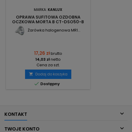
MARKA:
KANLUX
OPRAWA SUFITOWA OZDOBNA
OCZKOWA MORTA B CT-DSO50-B
22116 KANLUX
Żarówka halogenowa MR1...
17,26 zł
brutto
14,03 zł
netto
Cena za szt.
Dodaj do koszyka


Dostępny

KONTAKT

TWOJE KONTO