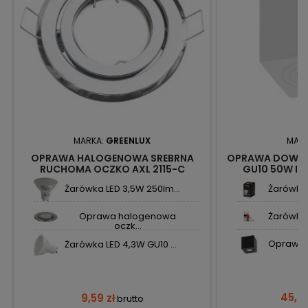
MARKA:
GREENLUX
MAR
OPRAWA HALOGENOWA SREBRNA
OPRAWA DOWNLI
RUCHOMA OCZKO AXL 2115-C
GU10 50W IP
GXPP035 GREENLUX
6143W
Żarówka LED 3,5W 250lm...
Żarówka 
Oprawa halogenowa
Żarówka 
oczk...
Oprawa d
Żarówka LED 4,3W GU10 ...
45,89
9,59 zł
brutto