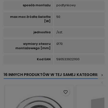
sposób montażu
podtynkowy
max moc źródła światła
50
[W]
jednostka
/szt.
wymiary otworu
Ø70
montażowego [mm]
Kod EAN
5905339221100
16 INNYCH PRODUKTÓW W TEJ SAMEJ KATEGORII:
>
<
favorite_border