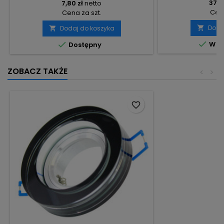
37,31
7,80 zł
netto
Cena
Cena za szt.
Doda
Dodaj do koszyka




W m
Dostępny
ZOBACZ TAKŻE
<
>
favorite_border