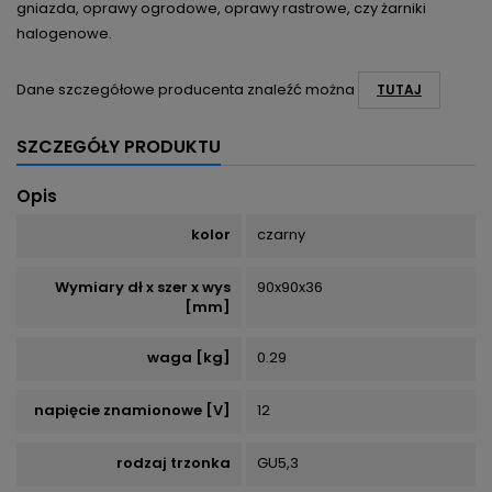
gniazda, oprawy ogrodowe, oprawy rastrowe, czy żarniki
halogenowe.
Dane szczegółowe producenta znaleźć można
TUTAJ
SZCZEGÓŁY PRODUKTU
Opis
kolor
czarny
Wymiary dł x szer x wys
90x90x36
[mm]
waga [kg]
0.29
napięcie znamionowe [V]
12
rodzaj trzonka
GU5,3