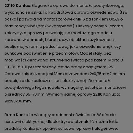
22110 Kanlux
. Elegancka oprawa do montażu podtynkowego,
wykonana ze szkła. Ta kwadratowa oprawa oświetleniowa (tzw.
oczko) pozwala na montaż żarówek MR16 z trzonkiem Gx5,3 o
max. mocy 50W (brak w komplecie). Ciekawy design i czarna
kolorystyka oprawy pozwalają na montaż tego modelu
zarówno w domach, biurach, czy obiektach użyteczności
publicznej w formie podsufitowej, jako oświetlenie wnęk, czy
punkowe podświetlenie przedmiotów. Model stały, bez
możliwości kierowania strumienia światła pod kątem. Morta B
CT-DSL50-B przeznaczony jest do pracy z napięciem 12V.
Oprawa zakończona jest 13cm przewodem 2x0,75mm2 celem
podpięcia do zasilacza i sieci elektrycznej. Do montażu
podtynkowego tego modelu wymagany jest otwór montażowy
o średnicy 65-70mm. Wymiary samej oprawy 22110 Kanlux to
90x90x36 mm.
Firma Kanlux to wiodący producent oświetlenia. W ofercie
hurtowni elektrycznej dlaelektrykow.pl znaleźć można takie
produkty Kanlux jak oprawy sufitowe, oprawy halogenowe,