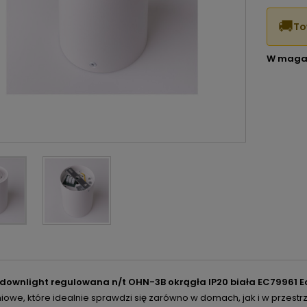
🚚
To
W maga
ownlight regulowana n/t OHN-3B okrągła IP20 biała EC79961 Ec
iowe, które idealnie sprawdzi się zarówno w domach, jak i w przestrz