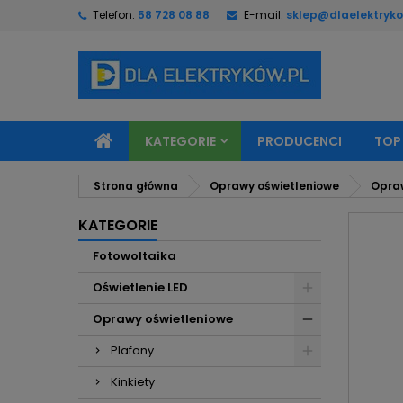
Telefon:
58 728 08 88
E-mail:
sklep@dlaelektryko
M
U
Z
add_circle_outline
Mu
Na
KATEGORIE
PRODUCENCI
TOP
Strona główna
Oprawy oświetleniowe
Opra
KATEGORIE
Fotowoltaika
Oświetlenie LED
Oprawy oświetleniowe
Plafony
Kinkiety