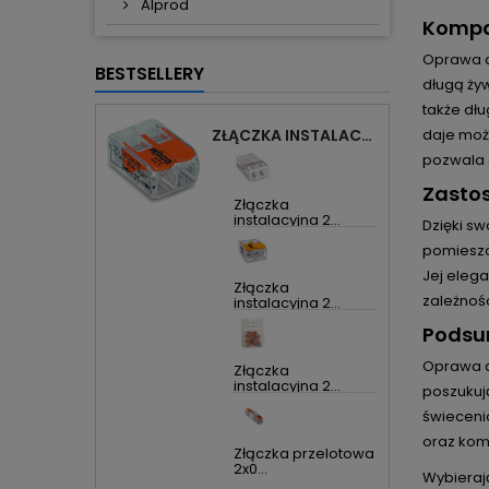
Alprod
Kompa
Oprawa d
BESTSELLERY
długą żyw
także dł
ZŁĄCZKA INSTALACYJNA 2X UNIWERSALNA COMPACT 221-412 WAGO
daje moż
pozwala 
Zasto
Złączka
instalacyjna 2...
Dzięki s
pomieszc
Jej elega
Złączka
zależnośc
instalacyjna 2...
Podsu
Oprawa d
Złączka
instalacyjna 2...
poszukuj
świecenia
oraz kom
Złączka przelotowa
2x0...
Wybierają