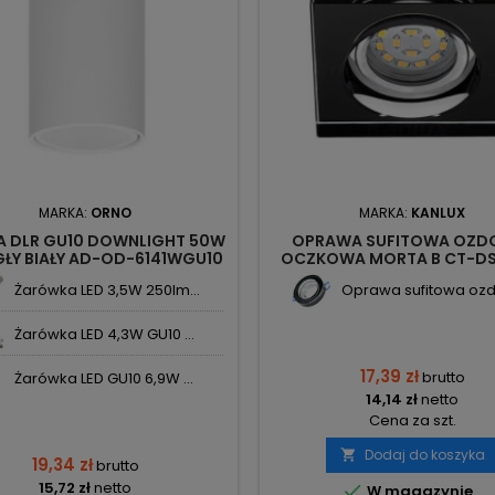
MARKA:
ORNO
MARKA:
KANLUX
A DLR GU10 DOWNLIGHT 50W
OPRAWA SUFITOWA OZD
ŁY BIAŁY AD-OD-6141WGU10
OCZKOWA MORTA B CT-DS
ORNO
22110 KANLUX
Żarówka LED 3,5W 250lm...
Oprawa sufitowa ozd
Żarówka LED 4,3W GU10 ...
17,39 zł
brutto
Żarówka LED GU10 6,9W ...
14,14 zł
netto
Cena za szt.
Dodaj do koszyka

19,34 zł
brutto
15,72 zł
netto

W magazynie