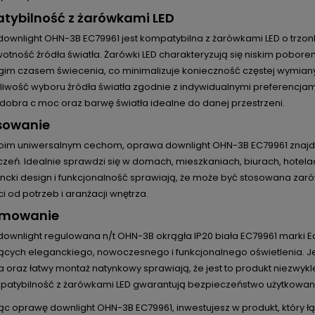
tybilność z żarówkami LED
ownlight OHN-3B EC79961 jest kompatybilna z żarówkami LED o trzon
otność źródła światła. Żarówki LED charakteryzują się niskim poborem
ugim czasem świecenia, co minimalizuje konieczność częstej wymian
liwość wyboru źródła światła zgodnie z indywidualnymi preferencjam
dobra c moc oraz barwę światła idealne do danej przestrzeni.
sowanie
woim uniwersalnym cechom, oprawa downlight OHN-3B EC79961 znajd
zeń. Idealnie sprawdzi się w domach, mieszkaniach, biurach, hotela
ncki design i funkcjonalność sprawiają, że może być stosowana zaró
i od potrzeb i aranżacji wnętrza.
mowanie
ownlight regulowana n/t OHN-3B okrągła IP20 biała EC79961 marki Ec
ących eleganckiego, nowoczesnego i funkcjonalnego oświetlenia. Je
 oraz łatwy montaż natynkowy sprawiają, że jest to produkt niezwykl
patybilność z żarówkami LED gwarantują bezpieczeństwo użytkowani
c oprawę downlight OHN-3B EC79961, inwestujesz w produkt, który łąc