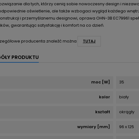
rozwiązanie dla tych, którzy cenią sobie nowoczesny design i niez
 odpowiednie oświetlenie, ale także wzbogaci wygląd każdego wnętrza
 konstrukcji i przemyślanemu designowi, oprawa OHN-3B EC79961 sp
ków, gwarantując satysfakcję i komfort na co dzień.
zegółowe producenta znaleźć można
TUTAJ
GÓŁY PRODUKTU
moc [W]
35
kolor
biały
kształt
okrągły
wymiary [mm]
96 x 125