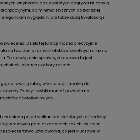
esnych wnętrzach, gdzie estetyka odgrywa kluczową
mi aranżacyjnymi, od minimalistycznych po bardziej
ko eleganckim wyglądem, ale także dużą trwałością i
świecenia. Dzięki tej funkcji można precyzyjnie
wala na tworzenie różnych efektów świetlnych oraz na
. To rozwiązanie sprawia, że oprawa ta jest
uchniach, biurach czy korytarzach.
co czyni ją łatwą w instalacji i idealną do
skazany. Prosty i szybki montaż pozwala na
projektów oświetleniowych.
t chroniona przed wnikaniem ciał obcych o średnicy
zi się w suchych pomieszczeniach, takich jak salon,
i bezpieczeństwo użytkowania, co jest kluczowe w