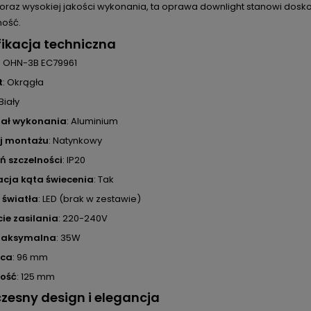
oraz wysokiej jakości wykonania, ta oprawa downlight stanowi doskona
ność.
ikacja techniczna
: OHN-3B EC79961
t
: Okrągła
 Biały
iał wykonania
: Aluminium
j montażu
: Natynkowy
ń szczelności
: IP20
cja kąta świecenia
: Tak
 światła
: LED (brak w zestawie)
ie zasilania
: 220-240V
aksymalna
: 35W
ica
: 96 mm
ość
: 125 mm
esny design i elegancja