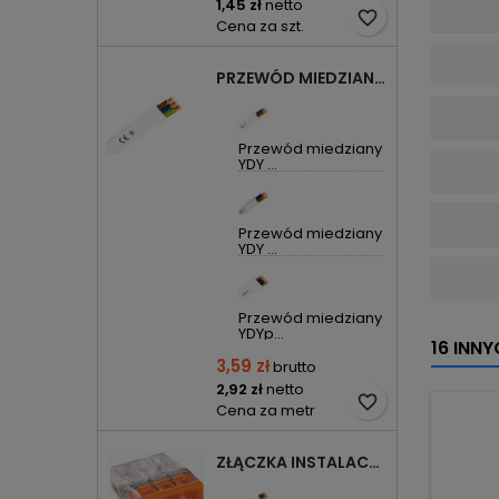
1,45 zł
netto
favorite_border
Cena za szt.
PRZEWÓD MIEDZIANY YDYP DRUT 3X1,5MM2 ŻO 450/750V
Przewód miedziany
YDY ...
Przewód miedziany
YDY ...
Przewód miedziany
YDYp...
16 INN
3,59 zł
brutto
2,92 zł
netto
favorite_border
Cena za metr
ZŁĄCZKA INSTALACYJNA 3X COMPACT POMARAŃCZOWA 2273-203 WAGO