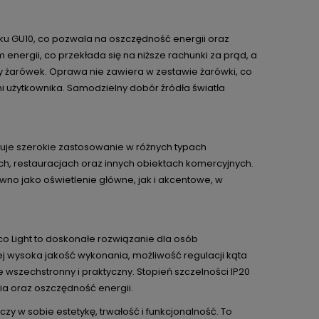
ku GU10, co pozwala na oszczędność energii oraz
 energii, co przekłada się na niższe rachunki za prąd, a
y żarówek. Oprawa nie zawiera w zestawie żarówki, co
i użytkownika. Samodzielny dobór źródła światła
uje szerokie zastosowanie w różnych typach
ch, restauracjach oraz innych obiektach komercyjnych.
wno jako oświetlenie główne, jak i akcentowe, w
o Light to doskonałe rozwiązanie dla osób
j wysoka jakość wykonania, możliwość regulacji kąta
e wszechstronny i praktyczny. Stopień szczelności IP20
a oraz oszczędność energii.
zy w sobie estetykę, trwałość i funkcjonalność. To