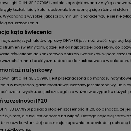
ownlight OHN-3B EC79961 została zaprojektowana z myślą o nowocz
 okrągły kształt i biały kolor doskonale komponują się z różnymi styla
. Wykonana z wysokiej jakości aluminium, charakteryzuje się nie tyl
cią na uszkodzenia.
cja kąta świecenia
najważniejszych atutów oprawy OHN-3B jest możliwość regulacji kąta 
 strumień świetlny tam, gdzie jest on najbardziej potrzebny, co poz
anie oświetlenia do konkretnych potrzeb i warunków w pomieszczeniu
 wszechstronna i praktyczna, idealna do zastosowania w salonach, k
 montaż natynkowy
ownlight OHN-3B EC79961 jest przeznaczona do montażu natynkowego, 
ania w miejscach, gdzie montaż wpuszczany jest niemożliwy lub niew
ość czasu i wysiłku, co jest szczególnie ważne w przypadku dużych 
ń szczelności IP20
HN-3B EC79961 posiada stopień szczelności IP20, co oznacza, że jes
niż 12,5 mm, ale nie jest odporna na wilgoć. Dlatego najlepiej sprawd
, biuro czy korytarz. Jej konstrukcja zapewnia odpowiednią ochronę 
ym użytkowaniu.