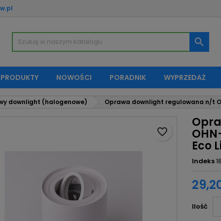
w.pl
oje listy życzeń
twórz listę życzeń
aloguj się

Utwórz nową listę
sisz być zalogowany by zapisać produkty na swojej liście życzeń.
zwa listy życzeń
 PRODUKTY
NOWOŚCI
PORADNIK
WYPRZEDAŻ
Anuluj
Zaloguj si
wy downlight (halogenowe)
Oprawa downlight regulowana n/t OH
Anuluj
Utwórz listę życze
Opra
favorite_border
OHN-
Eco L
Indeks
1
29,20
Ilość