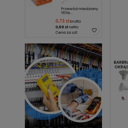
Przewód miedziany
YDYp...
0,73 zł
brutto
0,59 zł
netto
favorite_border
Cena za szt.
BARBR
OKRĄG