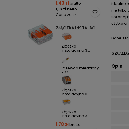
1,43 zł
brutto
idealne 
1,16 zł
netto
nie tylko
favorite_border
Cena za szt.
solidnej
użytkowni
ZŁĄCZKA INSTALACYJNA 3X UNIWERSALNA COMPACT 221-413 WAGO
Dane szc
Złączka
instalacyjna 3...
SZCZE
Opis
Przewód miedziany
YDY ...
Złączka
instalacyjna 3...
Złączka
instalacyjna 3...
1,78 zł
brutto