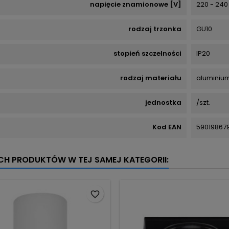
napięcie znamionowe [V]
220 - 240
rodzaj trzonka
GU10
stopień szczelności
IP20
rodzaj materiału
aluminiu
jednostka
/szt.
Kod EAN
59019867
YCH PRODUKTÓW W TEJ SAMEJ KATEGORII:
favorite_border