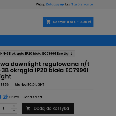
Witaj,
Zaloguj się
lub
Stwórz konto
×
×
×
shopping_cart
Koszyk:
0
szt. - 0,00 zł
ę
N-3B okrągła IP20 biała EC79961 Eco Light
ń
wa downlight regulowana n/t
3B okrągła IP20 biała EC79961
ight
88856
Marka
ECO LIGHT
 zł
Brutto - Cena za szt.
Dodaj do koszyka
