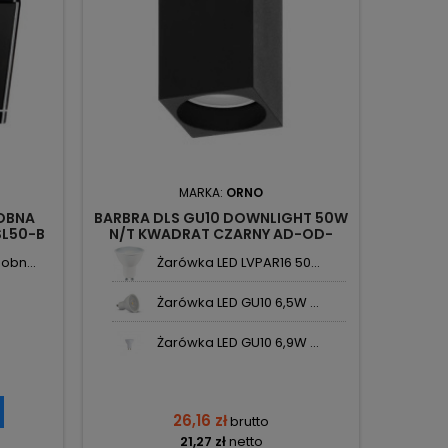
MARKA:
ORNO
OBNA
BARBRA DLS GU10 DOWNLIGHT 50W
OPRAWA
L50-B
N/T KWADRAT CZARNY AD-OD-
GU10 
6142BGU10 ORNO
obn...
Żarówka LED LVPAR16 50...
Żarówka LED GU10 6,5W ...
Żarówka LED GU10 6,9W ...
26,16 zł
brutto
21,27 zł
netto