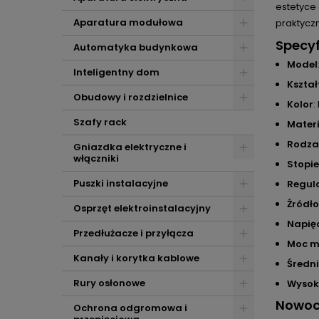
estetyce 
Aparatura modułowa
praktycz
Specyf
Automatyka budynkowa
Model
Inteligentny dom
Kształ
Obudowy i rozdzielnice
Kolor
:
Szafy rack
Mater
Rodza
Gniazdka elektryczne i
włączniki
Stopie
Puszki instalacyjne
Regula
Źródło
Osprzęt elektroinstalacyjny
Napięc
Przedłużacze i przyłącza
Moc m
Kanały i korytka kablowe
Średn
Rury osłonowe
Wysok
Nowocz
Ochrona odgromowa i