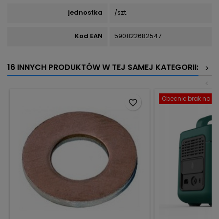
jednostka
/szt.
Kod EAN
5901122682547
16 INNYCH PRODUKTÓW W TEJ SAMEJ KATEGORII:
>
<
Obecnie brak na st
favorite_border