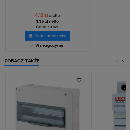
4,12 zł
brutto
3,35 zł
netto
Cena za szt.
Dodaj do koszyka


W magazynie
ZOBACZ TAKŻE
<
>
favorite_border