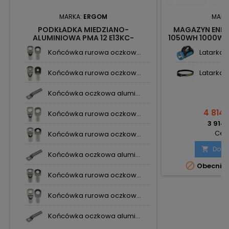
MARKA:
ERGOM
MARK
PODKŁADKA MIEDZIANO-
MAGAZYN ENER
ALUMINIOWA PMA 12 E13KC-
1050WH 1000W V
01060100700 ERGOM
Końcówka rurowa oczkow...
Latarka r
Końcówka rurowa oczkow...
Latarka 
Końcówka oczkowa alumi...
4 814,
Końcówka rurowa oczkow...
3 914,
Cena
Końcówka rurowa oczkow...
Doda

Końcówka oczkowa alumi...

Obecnie 
Końcówka rurowa oczkow...
Końcówka rurowa oczkow...
Końcówka oczkowa alumi...