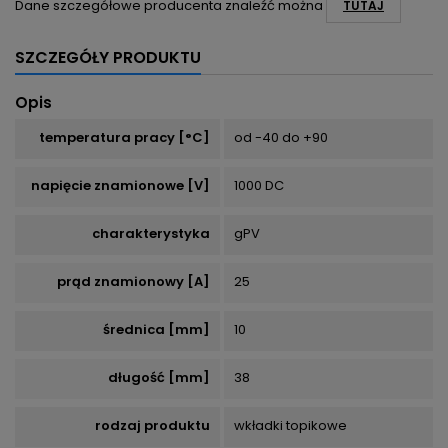
Dane szczegółowe producenta znaleźć można
TUTAJ
SZCZEGÓŁY PRODUKTU
Opis
temperatura pracy [°C]
od -40 do +90
napięcie znamionowe [V]
1000 DC
charakterystyka
gPV
prąd znamionowy [A]
25
średnica [mm]
10
długość [mm]
38
rodzaj produktu
wkładki topikowe