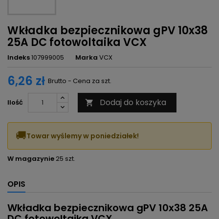
Wkładka bezpiecznikowa gPV 10x38
25A DC fotowoltaika VCX
Indeks
107999005
Marka
VCX
6,26 zł
Brutto - Cena za szt.
Dodaj do koszyka
Ilość

🚚
Towar wyślemy w poniedziałek!
W magazynie
25 szt.
OPIS
Wkładka bezpiecznikowa gPV 10x38 25A
DC fotowoltaika VCX