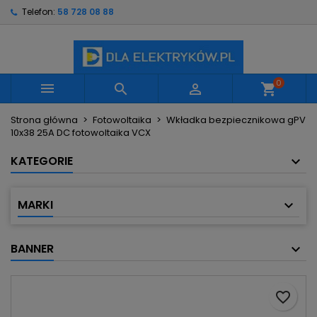
Telefon:
58 728 08 88
×
×
×
Moje listy życzeń
Utwórz listę życzeń
Zaloguj się
Utwórz nową listę
add_circle_outline
Musisz być zalogowany by zapisać produkty na
Nazwa listy życzeń
swojej liście życzeń.
0



shopping_cart
Strona główna
Fotowoltaika
Wkładka bezpiecznikowa gPV
Anuluj
Zaloguj się
10x38 25A DC fotowoltaika VCX
Anuluj
Utwórz listę życzeń
KATEGORIE
MARKI
BANNER
favorite_border