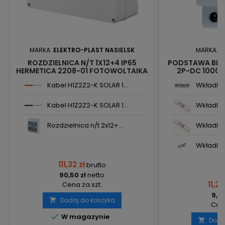
MARKA:
ELEKTRO-PLAST NASIELSK
MARKA:
N
ROZDZIELNICA N/T 1X12+4 IP65
PODSTAWA BEZ
HERMETICA 2208-01 FOTOWOLTAIKA
2P-DC 1000
ELEKTRO-PLAST NASIELSK
2014
Kabel H1Z2Z2-K SOLAR 1...
Wkładka 
Kabel H1Z2Z2-K SOLAR 1...
Wkładka 
Rozdzielnica n/t 2x12+...
Wkładka 
Wkładka 
111,32 zł
brutto
90,50 zł
netto
11,22
Cena za szt.
9,12
Dodaj do koszyka

Cena

W magazynie
Doda
