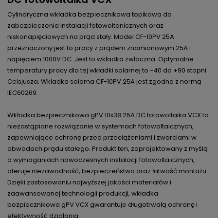
Cylindryczna wkładka bezpiecznikowa topikowa do
zabezpieczenia instalacji fotowoltanicznych oraz
niskonapięciowych na prąd stały. Model CF-10PV 25A
przeznaczony jest to pracy z prądem znamionowym 25A i
napięciem 1000V DC. Jest to wkładka zwłoczna. Optymalne
temperatury pracy dla tej wkładki solarnej to -40 do +90 stopni
Celsjusza. Wkładka solarna CF-10PV 25A jest zgodna z normą
IEC60269.
Wkładka bezpiecznikowa gPV 10x38 25A DC fotowoltaika VCX to
niezastąpione rozwiązanie w systemach fotowoltaicznych,
zapewniające ochronę przed przeciążeniami i zwarciami w
obwodach prądu stałego. Produkt ten, zaprojektowany z myślą
o wymaganiach nowoczesnych instalacji fotowoltaicznych,
oferuje niezawodność, bezpieczeństwo oraz łatwość montażu.
Dzięki zastosowaniu najwyższej jakości materiałów i
zaawansowanej technologii produkcji, wkładka
bezpiecznikowa gPV VCX gwarantuje długotrwałą ochronę i
efektywność działania.