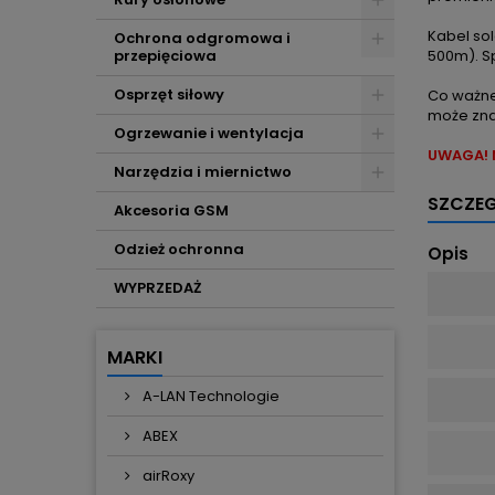
Kabel so
Ochrona odgromowa i
przepięciowa
500m). Sp
Osprzęt siłowy
Co ważne
może zna
Ogrzewanie i wentylacja
UWAGA! M
Narzędzia i miernictwo
SZCZE
Akcesoria GSM
Odzież ochronna
Opis
WYPRZEDAŻ
MARKI
A-LAN Technologie
ABEX
airRoxy