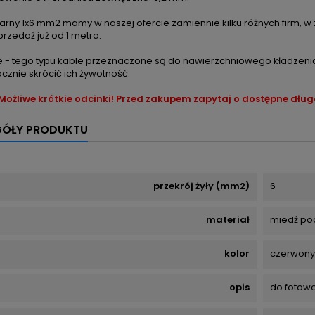
larny 1x6 mm2 mamy w naszej ofercie zamiennie kilku różnych firm, 
rzedaż już od 1 metra.
 - tego typu kable przeznaczone są do nawierzchniowego kładzenia i
cznie skrócić ich żywotność.
ożliwe krótkie odcinki! Przed zakupem zapytaj o dostępne długo
GÓŁY PRODUKTU
przekrój żyły (mm2)
6
materiał
miedź p
kolor
czerwony
opis
do fotowol