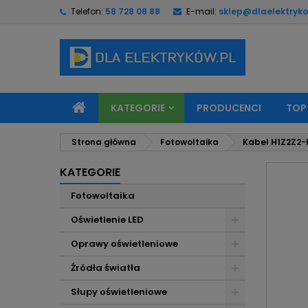
Telefon:
58 728 08 88
E-mail:
sklep@dlaelektryko
M
U
Z
add_circle_outline
Mu
Na
KATEGORIE
PRODUCENCI
TOP
Strona główna
Fotowoltaika
Kabel H1Z2Z2-
KATEGORIE
Fotowoltaika
Oświetlenie LED
Oprawy oświetleniowe
Źródła światła
Słupy oświetleniowe