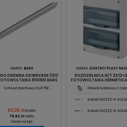
MARKA:
BAKS
MARKA:
ELEKTRO-PLAST NAS
 DO DREWNA DDW6X60E (100
ROZDZIELNICA N/T 2X12+2
 FOTOWOLTAIKA 890661 BAKS
FOTOWOLTAIKA HERMETICA
01 EPN
Uchwyt dachowy DUF75E ...
Dławik kablowy z nakr
Kabel H1Z2Z2-K SOLAR 
93,38 zł
brutto
Kabel H1Z2Z2-K SOLAR 
75,92 zł
netto
Cena za kpl.