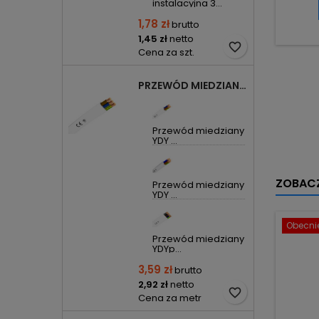
instalacyjna 3...
1,78 zł
brutto
1,45 zł
netto
favorite_border
Cena za szt.
PRZEWÓD MIEDZIANY YDYP DRUT 3X1,5MM2 ŻO 450/750V
Przewód miedziany
YDY ...
ZOBACZ
Przewód miedziany
YDY ...
Obecnie
Przewód miedziany
YDYp...
3,59 zł
brutto
2,92 zł
netto
favorite_border
Cena za metr