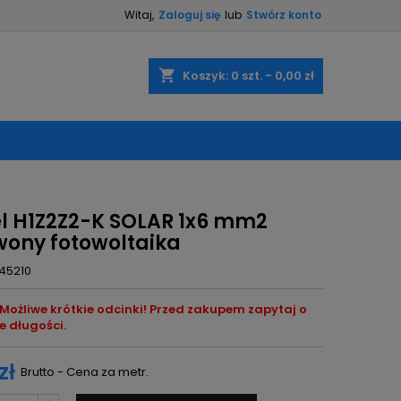
Witaj,
Zaloguj się
lub
Stwórz konto
×
×
×
shopping_cart
Koszyk:
0
szt. - 0,00 zł
ę
ń
l H1Z2Z2-K SOLAR 1x6 mm2
wony fotowoltaika
45210
ożliwe krótkie odcinki! Przed zakupem zapytaj o
e długości.
zł
Brutto - Cena za metr.