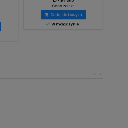
1,77 zł
netto
Cena za szt.
Dodaj do koszyka


W magazynie
<
>