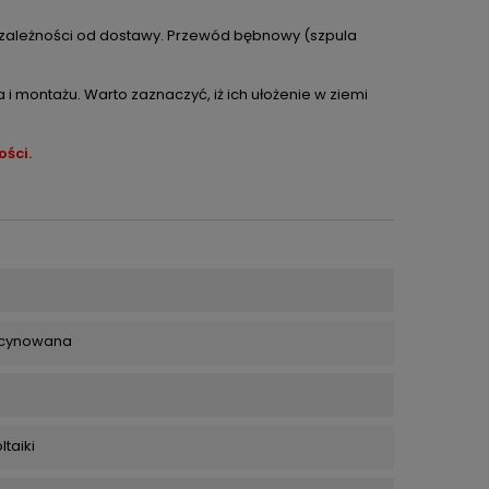
w zależności od dostawy. Przewód bębnowy (szpula
 montażu. Warto zaznaczyć, iż ich ułożenie w ziemi
ści.
ocynowana
taiki