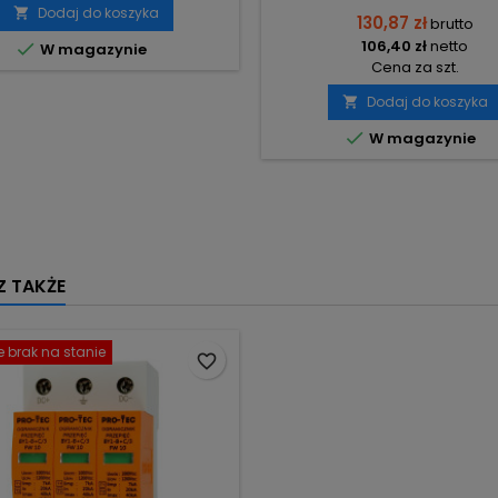
Dodaj do koszyka

130,87 zł
brutto
106,40 zł
netto

W magazynie
Cena za szt.
Dodaj do koszyka


W magazynie
 TAKŻE
 brak na stanie
favorite_border