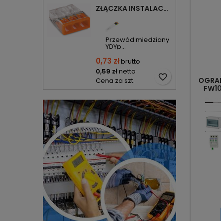
ZŁĄCZKA INSTALACYJNA 3X COMPACT POMARAŃCZOWA 2273-203 WAGO
Przewód miedziany
YDYp...
0,73 zł
brutto
0,59 zł
netto
favorite_border
OGRAN
Cena za szt.
FW1