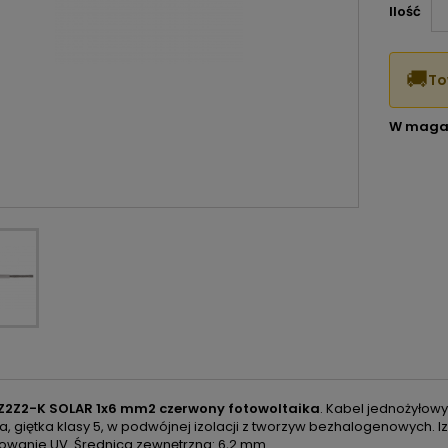
Ilość
🚚
To
W maga
Z2Z2-K SOLAR 1x6 mm2 czerwony fotowoltaika
. Kabel jednożyłowy
, giętka klasy 5, w podwójnej izolacji z tworzyw bezhalogenowych. 
owanie UV. Średnica zewnętrzna: 6,2 mm.