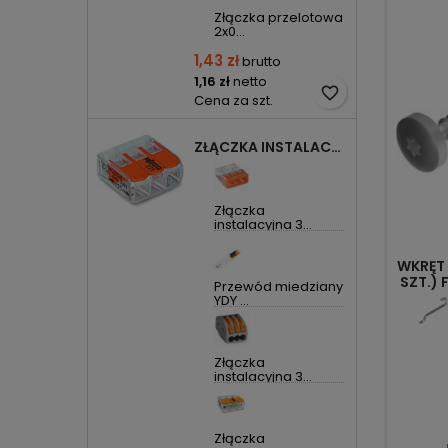
Złączka przelotowa
2x0...
1,43 zł
brutto
1,16 zł
netto
favorite_border
Cena za szt.
ZŁĄCZKA INSTALACYJNA 3X UNIWERSALNA COMPACT 221-413 WAGO
Złączka
instalacyjna 3...
WKRĘT
SZT.)
Przewód miedziany
YDY ...
Złączka
instalacyjna 3...
Złączka