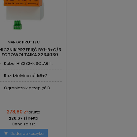
MARKA:
PRO-TEC
ICZNIK PRZEPIĘĆ BY1-B+C/3
0 FOTOWOLTAIKA 3234030
PRO-TEC
Kabel H1Z2Z2-K SOLAR 1...
Rozdzielnica n/t 1x8+2...
Ogranicznik przepięć B...
278,80 zł
brutto
226,67 zł
netto
Cena za szt.
Dodaj do koszyka
