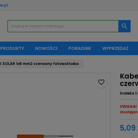
w.pl
oje listy życzeń
twórz listę życzeń
aloguj się

Utwórz nową listę
sisz być zalogowany by zapisać produkty na swojej liście życzeń.
zwa listy życzeń
 PRODUKTY
NOWOŚCI
PORADNIK
WYPRZEDAŻ
Anuluj
Zaloguj si
K SOLAR 1x6 mm2 czerwony fotowoltaika
Anuluj
Utwórz listę życze
Kabe
favorite_border
czer
Indeks
0
UWAGA! M
dostępn
5,09 