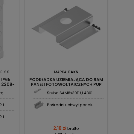
IELSK
MARKA:
BAKS
 IP65
PODKŁADKA UZIEMIAJĄCA DO RAM
WYŁĄC
 2209-
PANELI FOTOWOLTAICZNYCH PUP
63A 3
897303 BAKS
ę...
Śruba SAM8x30E (1.4301...
1...
Pośredni uchwyt panelu...
1...
2,18 zł
brutto