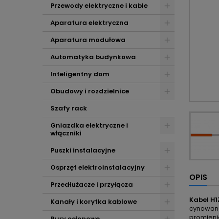
Przewody elektryczne i kable
Aparatura elektryczna
Aparatura modułowa
Automatyka budynkowa
Inteligentny dom
Obudowy i rozdzielnice
Szafy rack
Gniazdka elektryczne i
włączniki
Puszki instalacyjne
Osprzęt elektroinstalacyjny
OPIS
Przedłużacze i przyłącza
Kabel H1
Kanały i korytka kablowe
cynowana
promieni
Rury osłonowe