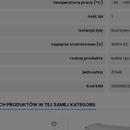
temperatura pracy [°C]
-30.....+90
ilość żył
1
izolacja żyły
tworzywo
napięcie znamionowe [V]
1000V DC
rodzaj produktu
kable i p
jednostka
/metr
Kod EAN
00500622
YCH PRODUKTÓW W TEJ SAMEJ KATEGORII:
favorite_border