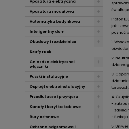
Aparatura elektryczna
sprawdza
światło p
Aparatura modułowa
Plafon L
Automatyka budynkowa
jak i ze
Inteligentny dom
poznać bl
Obudowy i rozdzielnice
1. Wysok
oświetle
Szafy rack
2. Neutra
Gniazdka elektryczne i
dzienneg
włączniki
3. Odpor
Puszki instalacyjne
działani
Osprzęt elektroinstalacyjny
tarasach
Przedłużacze i przyłącza
4. Czujni
- zakres r
Kanały i korytka kablowe
- zasięg 
Rury osłonowe
- funkcja
5. Uniwer
Ochrona odgromowa i