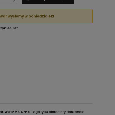
war wyślemy w poniedziałek!
zynie
5 szt.
-6091WLPMM4 Orno
. Tego typu plafoniery doskonale