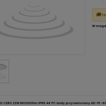
🚚
To
W maga
LED CERS 22W MV2000lm IP65 4K PC biały przyciemniany AD-PL