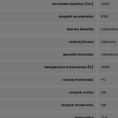
strumień świetlny [lm]
2000
stopień szczelności
IP65
barwa światła
naturalna
rodzaj klosza
mleczny
sposób montażu
natynkow
temperatura barwowa [K]
4000
rodzaj materiału
PC
czujnik ruchu
tak
czujnik zmierzchu
tak
jednostka
/szt.