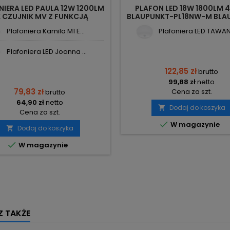
NIERA LED PAULA 12W 1200LM
PLAFON LED 18W 1800LM 
 CZUJNIK MV Z FUNKCJĄ
BLAUPUNKT-PL18NW-M BLA
ENIA IP44 C36-PSF704-124-
Plafoniera Kamila M1 E...
Plafoniera LED TAWAN 1
MD BEMKO
Plafoniera LED Joanna ...
122,85 zł
brutto
99,88 zł
netto
79,83 zł
Cena za szt.
brutto
64,90 zł
netto
Dodaj do koszyka

Cena za szt.

W magazynie
Dodaj do koszyka


W magazynie
 TAKŻE