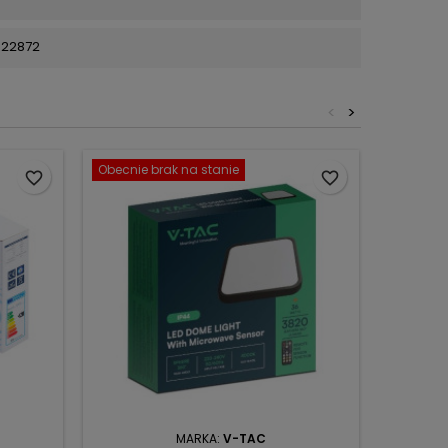
22872
<
>
Obecnie brak na stanie
favorite_border
favorite_border
MARKA:
V-TAC