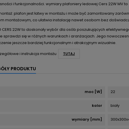
ności i funkcjonalności. wymiary plafoniery ledowej Cers 22W MV 
montaż: plafon jest łatwy w montażu i może być zamontowany zarówno n
m montażowym, co ułatwia instalację nawet osobom bez doświadcz
ED CERS 22W to doskonały wybór dla osób poszukujących efektywnego
e sprawdzi się w różnych warunkach i aranżacjach. Jego nowoczes
enie jeszcze bardziej funkcjonalnym i atrakcyjnym wizualnie.
zegółowe i instrukcja montażu
TUTAJ
GÓŁY PRODUKTU
moc [W]
22
kolor
biały
wymiary [mm]
300x300x