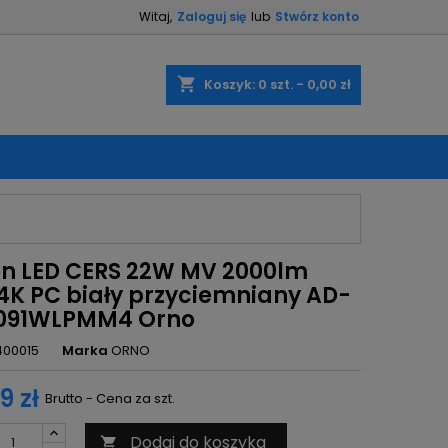
Witaj,
Zaloguj się
lub
Stwórz konto
×
×
×
shopping_cart
Koszyk:
0
szt. - 0,00 zł
ę
ń
on LED CERS 22W MV 2000lm
 4K PC biały przyciemniany AD-
091WLPMM4 Orno
400015
Marka
ORNO
9 zł
Brutto - Cena za szt.
Dodaj do koszyka
