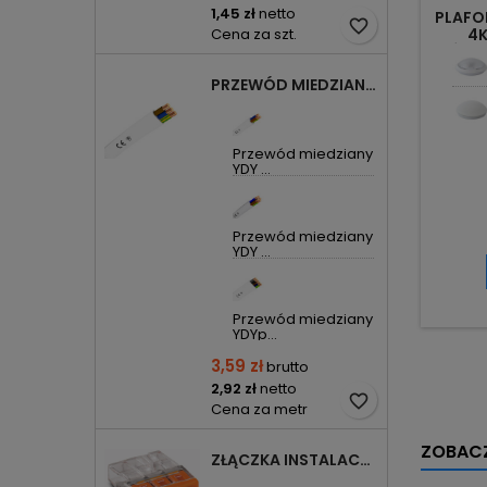
1,45 zł
netto
PLAFO
favorite_border
Cena za szt.
4K
PÓŁCI
PRZEWÓD MIEDZIANY YDYP DRUT 3X1,5MM2 ŻO 450/750V
Przewód miedziany
YDY ...
Przewód miedziany
YDY ...
Przewód miedziany
YDYp...
3,59 zł
brutto
2,92 zł
netto
favorite_border
Cena za metr
ZOBACZ
ZŁĄCZKA INSTALACYJNA 3X COMPACT POMARAŃCZOWA 2273-203 WAGO