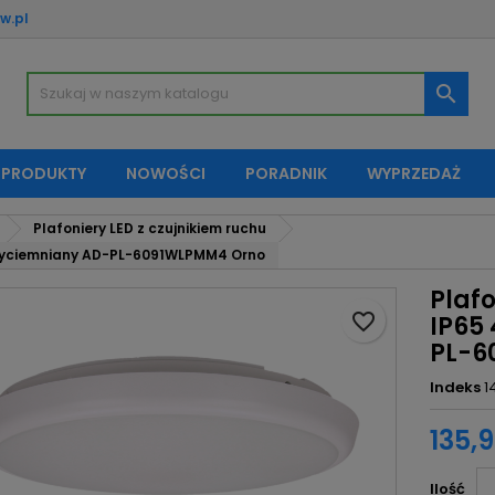
w.pl
oje listy życzeń
twórz listę życzeń
aloguj się

Utwórz nową listę
sisz być zalogowany by zapisać produkty na swojej liście życzeń.
zwa listy życzeń
 PRODUKTY
NOWOŚCI
PORADNIK
WYPRZEDAŻ
Anuluj
Zaloguj si
Plafoniery LED z czujnikiem ruchu
Anuluj
Utwórz listę życze
przyciemniany AD-PL-6091WLPMM4 Orno
Plaf
favorite_border
IP65
PL-6
Indeks
1
135,9
Ilość