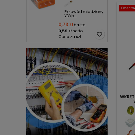
Obecnie
Przewód miedziany
YDYp...
0,73 zł
brutto
0,59 zł
netto
favorite_border
Cena za szt.
WKRĘT