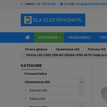
Telefon:
58 728 08 88
E-mail:
sklep@dlaelektryko
M
U
Z
add_circle_outline
Mu
Na
KATEGORIE
PRODUCENCI
TOP
Strona główna
Oświetlenie LED
Plafony LED
Plafon LED CERS 22W MV 2000lm IP65 4K PC biały 
KATEGORIE
Fotowoltaika
Oświetlenie LED
Żarówki LED
Taśmy LED