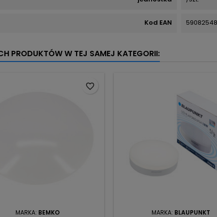
Kod EAN
59082548
YCH PRODUKTÓW W TEJ SAMEJ KATEGORII:
favorite_border
MARKA:
BEMKO
MARKA:
BLAUPUNKT