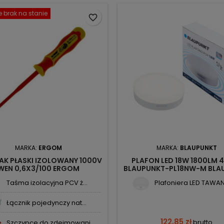
 brak na stanie
favorite_border
MARKA:
ERGOM
MARKA:
BLAUPUNKT
AK PŁASKI IZOLOWANY 1000V
PLAFON LED 18W 1800LM 
WEN 0,6X3/100 ERGOM
BLAUPUNKT-PL18NW-M BLA
Taśma izolacyjna PCV ż...
Plafoniera LED TAWAN 1
Łącznik pojedynczy nat...
122,85 zł
brutto
Szczypce do zdejmowani...