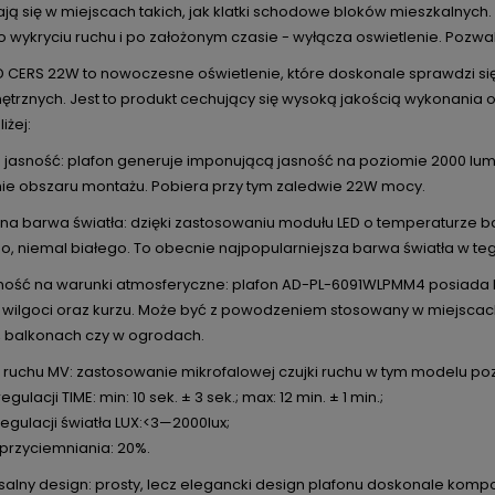
ją się w miejscach takich, jak klatki schodowe bloków mieszkalnych
o wykryciu ruchu i po założonym czasie - wyłącza oswietlenie. Pozw
ED CERS 22W to nowoczesne oświetlenie, które doskonale sprawdzi s
wnętrznych. Jest to produkt cechujący się wysoką jakością wykonani
iżej:
a jasność: plafon generuje imponującą jasność na poziomie 2000 l
nie obszaru montażu. Pobiera przy tym zaledwie 22W mocy.
lna barwa światła: dzięki zastosowaniu modułu LED o temperaturze b
o, niemal białego. To obecnie najpopularniejsza barwa światła w t
ność na warunki atmosferyczne: plafon AD-PL-6091WLPMM4 posiada kl
e wilgoci oraz kurzu. Może być z powodzeniem stosowany w miejscach
, balkonach czy w ogrodach.
k ruchu MV: zastosowanie mikrofalowej czujki ruchu w tym modelu po
egulacji TIME: min: 10 sek. ± 3 sek.; max: 12 min. ± 1 min.;
regulacji światła LUX:<3—2000lux;
 przyciemniania: 20%.
salny design: prosty, lecz elegancki design plafonu doskonale kompon