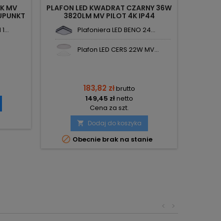
4K MV
PLAFON LED KWADRAT CZARNY 36W
PLAFONI
UPUNKT
3820LM MV PILOT 4K IP44
RUCHU
420X420X65 SKU76741 V-TAC
...
Plafoniera LED BENO 24...
Plafon LED CERS 22W MV...
183,82 zł
brutto
149,45 zł
netto
Cena za szt.
Dodaj do koszyka


Obecnie brak na stanie
<
>