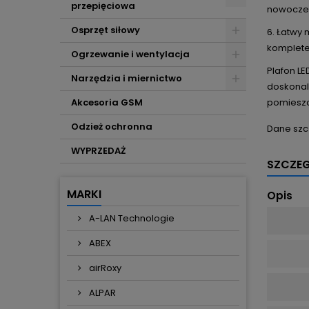
przepięciowa
nowoczes
Osprzęt siłowy
6. Łatwy 
komplete
Ogrzewanie i wentylacja
Plafon L
Narzędzia i miernictwo
doskonal
Akcesoria GSM
pomieszcz
Odzież ochronna
Dane szc
WYPRZEDAŻ
SZCZE
MARKI
Opis
A-LAN Technologie
ABEX
airRoxy
ALPAR