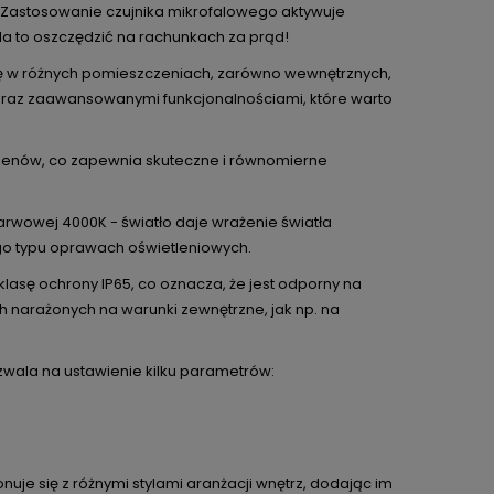
. Zastosowanie czujnika mikrofalowego aktywuje
ala to oszczędzić na rachunkach za prąd!
ię w różnych pomieszczeniach, zarówno wewnętrznych,
a oraz zaawansowanymi funkcjonalnościami, które warto
umenów, co zapewnia skuteczne i równomierne
arwowej 4000K - światło daje wrażenie światła
ego typu oprawach oświetleniowych.
asę ochrony IP65, co oznacza, że jest odporny na
 narażonych na warunki zewnętrzne, jak np. na
zwala na ustawienie kilku parametrów:
uje się z różnymi stylami aranżacji wnętrz, dodając im