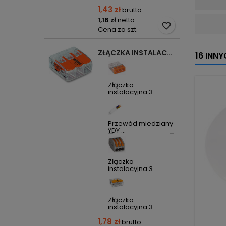
1,43 zł
brutto
1,16 zł
netto
favorite_border
Cena za szt.
ZŁĄCZKA INSTALACYJNA 3X UNIWERSALNA COMPACT 221-413 WAGO
16 INN
Złączka
instalacyjna 3...
Przewód miedziany
YDY ...
Złączka
instalacyjna 3...
Złączka
instalacyjna 3...
1,78 zł
brutto