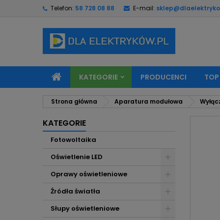
Telefon:
58 728 08 88
E-mail:
sklep@dlaelektryko
M
U
Z
add_circle_outline
Mu
Na
KATEGORIE
PRODUCENCI
TOP
Strona główna
Aparatura modułowa
Wyłąc
KATEGORIE
Fotowoltaika
Oświetlenie LED
Oprawy oświetleniowe
Źródła światła
Słupy oświetleniowe