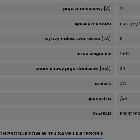
prąd znamionowy [A]
10
sposób montażu
na szynę 
wytrzymałość zwarciowa [kA]
6
liczba biegunów
1 + N
znamionowy prąd różnicowy [mA]
30
czułość
AC
jednostka
/szt.
Kod EAN
59011226
YCH PRODUKTÓW W TEJ SAMEJ KATEGORII: