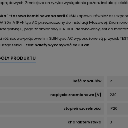
prądowych. Zmniejsza on ryzyko wystąpienia pożaru instalacji elekt
wka 1-fazowa kombinowana serii SL6N
zapewni również oszczędnoś
0A 30mA 1P+N typ AC przeznaczony do instalacji 1-fazowej. Znamion
kterystykę B, prąd znamionowy 10A. RCD dedykowany jest do montażu
ki różnicowo-prądowe linii SL6N typu AC wyposażone są przycisk T
a urządzenia –
test należy wykonywać co 30 dni
.
GÓŁY PRODUKTU
ilość modułów
2
napięcie znamionowe [V]
230
stopień szczelności
IP20
charakterystyka
B