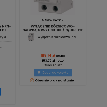
MARKA:
EATON
2 NRN-
WYŁĄCZNIK RÓŻNICOWO-
EXT
NADPRĄDOWY HNB-B10/1N/003 TYP
AC XPOLE HOME 195119 EATON
 3...
Wyłącznik różnicowo-na...
..
189,14 zł
brutto
..
153,77 zł
netto
Cena za szt.
Dodaj do koszyka


Obecnie brak na stanie