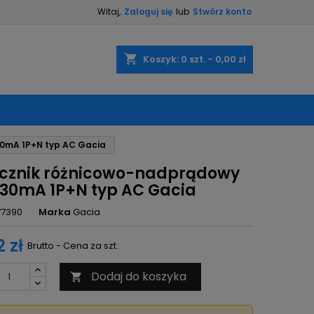
Witaj,
Zaloguj się
lub
Stwórz konto
×
×
×
shopping_cart
Koszyk:
0
szt. - 0,00 zł
ę
30mA 1P+N typ AC Gacia
ń
cznik różnicowo-nadprądowy
 30mA 1P+N typ AC Gacia
77390
Marka
Gacia
 zł
Brutto - Cena za szt.
Dodaj do koszyka
