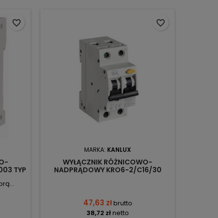
favorite_border
favorite_border
MARKA:
KANLUX
O-
WYŁĄCZNIK RÓŻNICOWO-
WYŁĄC
003 TYP
NADPRĄDOWY KRO6-2/C16/30
PF-40
ATON
23217 IDEAL KANLUX
rą...
47,63 zł
brutto
38,72 zł
netto