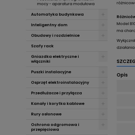
różnicowo
mocy - aparatura modułowa
Automatyka budynkowa
Różnicó
Model B1
Inteligentny dom
ma chara
Obudowy i rozdzielnice
Wyłączni
Szafy rack
działani
Gniazdka elektryczne i
SZCZE
włączniki
Puszki instalacyjne
Opis
Osprzęt elektroinstalacyjny
Przedłużacze i przyłącza
Kanały i korytka kablowe
Rury osłonowe
Ochrona odgromowa i
przepięciowa