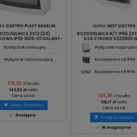
KA:
ELEKTRO-PLAST NASIELSK
MARKA:
NEXT ELECTRO
OZDZIELNICA 2X12 (24)
ROZDZIELNICA N/T IP65 2X1
KOWA IP65 1605-01 GALANT-
G24 STRONG 5322805 N
PLUS ELEKTRO-PLAST
Rozłącznik izolacyjny ...
Wyłącznik nadprądowy
Wyłącznik różnicowoprą...
Rozdzielnica n/t IP65 .
Rozdzielnica n/t IP65 .
175,30 zł
brutto
142,52 zł
netto
145,35 zł
Cena za szt.
brutto
118,17 zł
netto
Dodaj do koszyka

Cena za szt.

Dostępny
Dodaj do koszyka


W magazynie