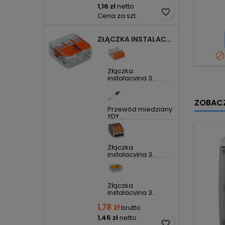
1,16 zł
netto
favorite_border
Cena za szt.
ZŁĄCZKA INSTALACYJNA 3X UNIWERSALNA COMPACT 221-413 WAGO

Złączka
instalacyjna 3...
ZOBACZ
Przewód miedziany
YDY ...
Złączka
instalacyjna 3...
Złączka
instalacyjna 3...
1,78 zł
brutto
1,45 zł
netto
favorite_border