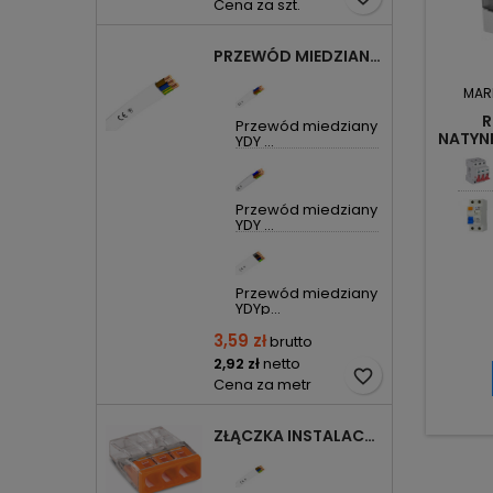
Cena za szt.
PRZEWÓD MIEDZIANY YDYP DRUT 3X1,5MM2 ŻO 450/750V
MAR
R
Przewód miedziany
NATYN
YDY ...
Przewód miedziany
YDY ...
Przewód miedziany
YDYp...
3,59 zł
brutto
2,92 zł
netto
favorite_border
Cena za metr
ZŁĄCZKA INSTALACYJNA 3X COMPACT POMARAŃCZOWA 2273-203 WAGO