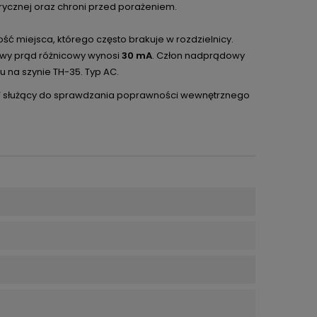
rycznej oraz chroni przed porażeniem.
ć miejsca, którego często brakuje w rozdzielnicy.
owy prąd różnicowy wynosi
30 mA
. Człon nadprądowy
 na szynie TH-35. Typ AC.
EST służący do sprawdzania poprawności wewnętrznego