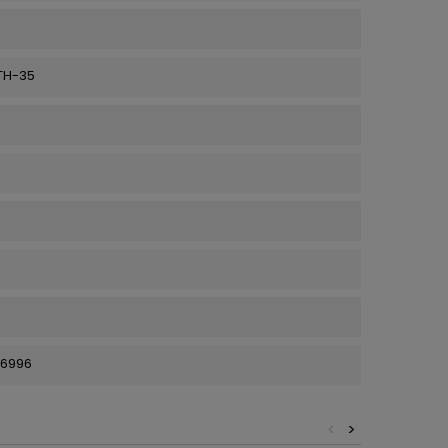
TH-35
86996
<
>