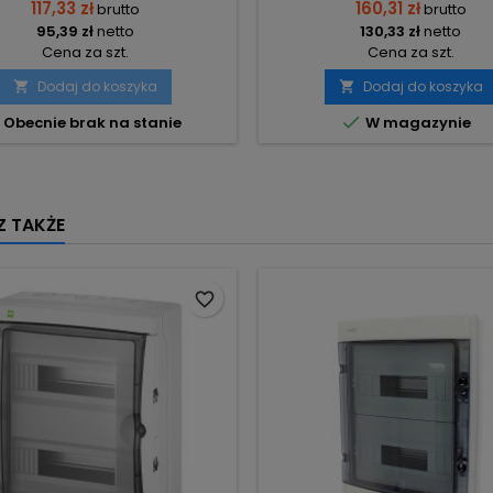
117,33 zł
160,31 zł
brutto
brutto
95,39 zł
netto
130,33 zł
netto
Cena za szt.
Cena za szt.
Dodaj do koszyka
Dodaj do koszyka



Obecnie brak na stanie
W magazynie
 TAKŻE
favorite_border