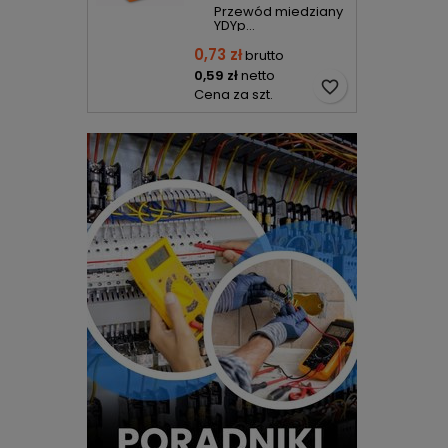
Przewód miedziany
YDYp...
0,73 zł
brutto
0,59 zł
netto
favorite_border
Cena za szt.