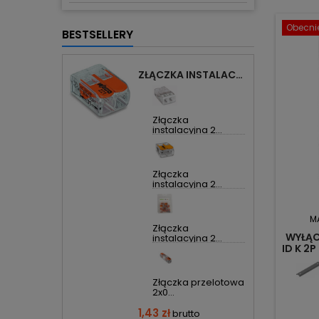
Obecnie
BESTSELLERY
ZŁĄCZKA INSTALACYJNA 2X UNIWERSALNA COMPACT 221-412 WAGO
Złączka
instalacyjna 2...
Złączka
instalacyjna 2...
M
Złączka
WYŁĄ
instalacyjna 2...
ID K 2
Złączka przelotowa
2x0...
1,43 zł
brutto