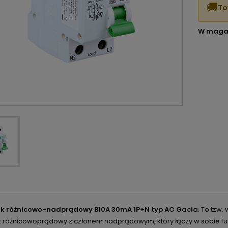
🚚
To
W maga
ik różnicowo-nadprądowy B10A 30mA 1P+N typ AC Gacia
. To tzw
k różnicowoprądowy z członem nadprądowym, który łączy w sobie f