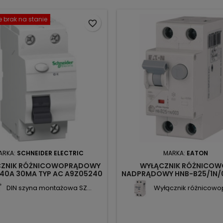
 brak na stanie
favorite_border
ARKA:
SCHNEIDER ELECTRIC
MARKA:
EATON
CZNIK RÓŻNICOWOPRĄDOWY
WYŁĄCZNIK RÓŻNICOW
P 40A 30MA TYP AC A9Z05240
NADPRĄDOWY HNB-B25/1N/
SCHNEIDER ELECTRIC
AC XPOLE HOME 195123 E
DIN szyna montażowa SZ...
Wyłącznik różnicowop