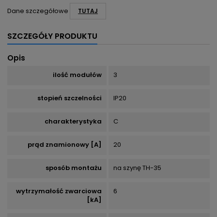
Dane szczegółowe
TUTAJ
SZCZEGÓŁY PRODUKTU
Opis
ilość modułów
3
stopień szczelności
IP20
charakterystyka
C
prąd znamionowy [A]
20
sposób montażu
na szynę TH-35
wytrzymałość zwarciowa
6
[kA]