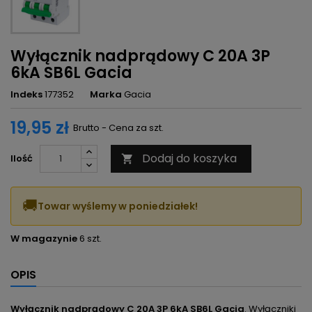
Wyłącznik nadprądowy C 20A 3P
6kA SB6L Gacia
Indeks
177352
Marka
Gacia
19,95 zł
Brutto - Cena za szt.
Dodaj do koszyka
Ilość

🚚
Towar wyślemy w poniedziałek!
W magazynie
6 szt.
OPIS
Wyłącznik nadprądowy C 20A 3P 6kA SB6L Gacia
. Wyłączniki