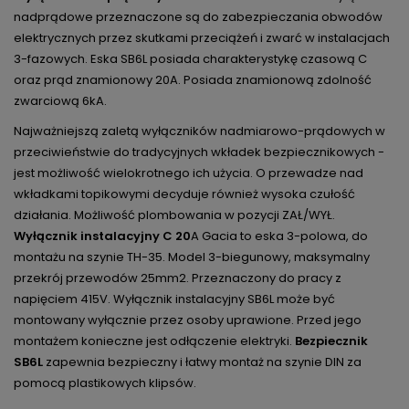
nadprądowe przeznaczone są do zabezpieczania obwodów
elektrycznych przez skutkami przeciążeń i zwarć w instalacjach
3-fazowych. Eska SB6L posiada charakterystykę czasową C
oraz prąd znamionowy 20A. Posiada znamionową zdolność
zwarciową 6kA.
Najważniejszą zaletą wyłączników nadmiarowo-prądowych w
przeciwieństwie do tradycyjnych wkładek bezpiecznikowych -
jest możliwość wielokrotnego ich użycia. O przewadze nad
wkładkami topikowymi decyduje również wysoka czułość
działania. Możliwość plombowania w pozycji ZAŁ/WYŁ.
Wyłącznik instalacyjny C 20
A Gacia to eska 3-polowa, do
montażu na szynie TH-35. Model 3-biegunowy, maksymalny
przekrój przewodów 25mm2. Przeznaczony do pracy z
napięciem 415V. Wyłącznik instalacyjny SB6L może być
montowany wyłącznie przez osoby uprawione. Przed jego
montażem konieczne jest odłączenie elektryki.
Bezpiecznik
SB6L
zapewnia bezpieczny i łatwy montaż na szynie DIN za
pomocą plastikowych klipsów.