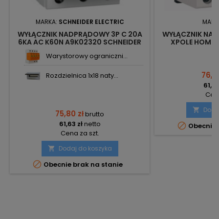
MARKA:
SCHNEIDER ELECTRIC
MARK
WYŁĄCZNIK NADPRĄDOWY 3P C 20A
WYŁĄCZNIK NAD
6KA AC K60N A9K02320 SCHNEIDER
XPOLE HOME 
ELECTRIC
E
Warystorowy ograniczni...
76,12
Rozdzielnica 1x18 naty...
61,89
Cena
Doda

75,80 zł
brutto
61,63 zł
netto

Obecnie 
Cena za szt.
Dodaj do koszyka


Obecnie brak na stanie