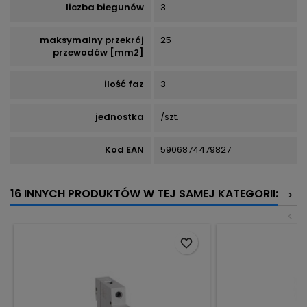
liczba biegunów
3
maksymalny przekrój
25
przewodów [mm2]
ilość faz
3
jednostka
/szt.
Kod EAN
5906874479827
16 INNYCH PRODUKTÓW W TEJ SAMEJ KATEGORII:
>
<
favorite_border