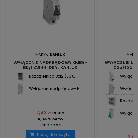
MARKA:
KANLUX
MARK
WYŁĄCZNIK NADPRĄDOWY KMB6-
WYŁĄCZNIK N
B6/1 23144 IDEAL KANLUX
C25/1 2315
Rozdzielnica 3x12 (36)...
Wyłączni
Wyłącznik nadprądowy B...
Wyłączni
Rozdzieln
7,43 zł
brutto
Wyłączni
6,04 zł
netto
Cena za szt.
Dodaj do koszyka

6,83