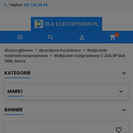
Telefon:
58 728 08 88
×
×
×
Moje listy życzeń
Utwórz listę życzeń
Zaloguj się
Utwórz nową listę
add_circle_outline
Musisz być zalogowany by zapisać produkty na
Nazwa listy życzeń
swojej liście życzeń.
0



shopping_cart
Strona główna
Aparatura modułowa
Wyłączniki
Anuluj
Zaloguj się
nadmiarowoprądowe
Wyłącznik nadprądowy C 20A 3P 6kA
Anuluj
Utwórz listę życzeń
SB6L Gacia
KATEGORIE
MARKI
BANNER
favorite_border