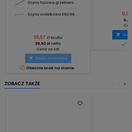
Szyna fazowa grzebieni...
0,58
Szyna widełkowa K60 R9...
0,47
Cena
Doda

35,57 zł
brutto
28,92 zł
netto

Do
Cena za szt.
Dodaj do koszyka


Obecnie brak na stanie
ZOBACZ TAKŻE
<
>
favorite_border