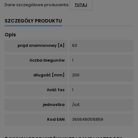
Dane szczegółowe producenta
TUTAJ
SZCZEGÓŁY PRODUKTU
Opis
prąd znamionowy [A]
63
liczba biegunów
1
długość [mm]
200
ilość faz
1
jednostka
/szt.
Kod EAN
3606480515859