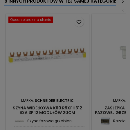
8 INNYCH PRODUKTÓW W TEJ SAMEJ KATEGORII:
>
<
Obecnie brak na stanie
favorite_border
MARKA:
SCHNEIDER ELECTRIC
MARKA:
N
SZYNA WIDEŁKOWA K60 R9XFH312
ZAŚLEPKA N
63A 3F 12 MODUŁÓW 20CM
FAZOWEJ GRZEBI
SCHNEIDER
Szyna fazowa grzebieni...
Rozdzieln