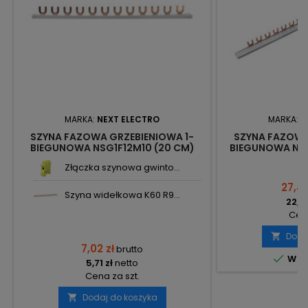
MARKA:
NEXT ELECTRO
MARKA:
N
SZYNA FAZOWA GRZEBIENIOWA 1-
SZYNA FAZOWA
BIEGUNOWA NSG1F12M10 (20 CM)
BIEGUNOWA NSG
1411101 NEXT
1411
Złączka szynowa gwinto...
27,42
Szyna widełkowa K60 R9...
22,29
Cena
Doda

7,02 zł
brutto

W m
5,71 zł
netto
Cena za szt.
Dodaj do koszyka
