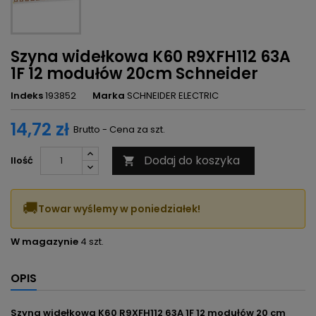
Szyna widełkowa K60 R9XFH112 63A
1F 12 modułów 20cm Schneider
Indeks
193852
Marka
SCHNEIDER ELECTRIC
14,72 zł
Brutto - Cena za szt.
Dodaj do koszyka
Ilość

🚚
Towar wyślemy w poniedziałek!
W magazynie
4 szt.
OPIS
Szyna widełkowa K60 R9XFH112 63A 1F 12 modułów 20 cm