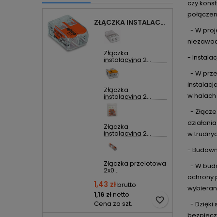
czy kons
połączeni
ZŁĄCZKA INSTALACYJNA 2X UNIWERSALNA COMPACT 221-412 WAGO
- W proje
niezawod
Złączka
- Instala
instalacyjna 2...
- W prze
instalac
Złączka
w halach
instalacyjna 2...
- Złącze
działania
Złączka
instalacyjna 2...
w trudny
- Budown
Złączka przelotowa
- W budo
2x0...
ochrony 
1,43 zł
brutto
wybieran
1,16 zł
netto
favorite_border
Cena za szt.
- Dzięki 
bezpiecz