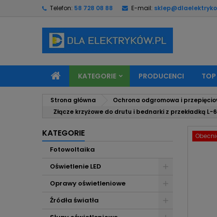
Telefon:
58 728 08 88
E-mail:
sklep@dlaelektryko
M
U
Z
add_circle_outline
Mu
Na
KATEGORIE
PRODUCENCI
TOP
Strona główna
Ochrona odgromowa i przepięci
Złącze krzyżowe do drutu i bednarki z przekładką L-
KATEGORIE
Obecnie
Fotowoltaika
Oświetlenie LED
Oprawy oświetleniowe
Źródła światła