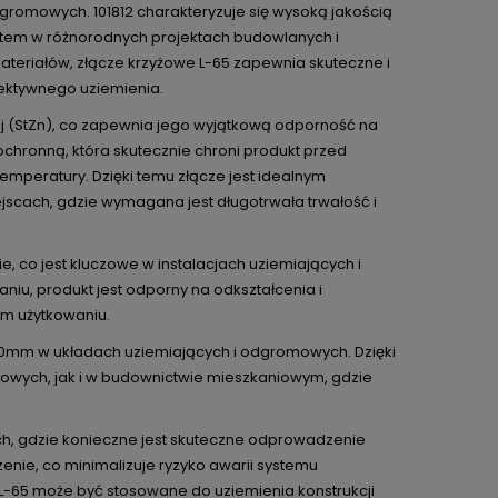
romowych. 101812 charakteryzuje się wysoką jakością
ntem w różnorodnych projektach budowlanych i
materiałów, złącze krzyżowe L-65 zapewnia skuteczne i
fektywnego uziemienia.
ej (StZn), co zapewnia jego wyjątkową odporność na
chronną, która skutecznie chroni produkt przed
emperatury. Dzięki temu złącze jest idealnym
scach, gdzie wymagana jest długotrwała trwałość i
, co jest kluczowe w instalacjach uziemiających i
iu, produkt jest odporny na odkształcenia i
m użytkowaniu.
 40mm w układach uziemiających i odgromowych. Dzięki
łowych, jak i w budownictwie mieszkaniowym, gdzie
ch, gdzie konieczne jest skuteczne odprowadzenie
enie, co minimalizuje ryzyko awarii systemu
 L-65 może być stosowane do uziemienia konstrukcji