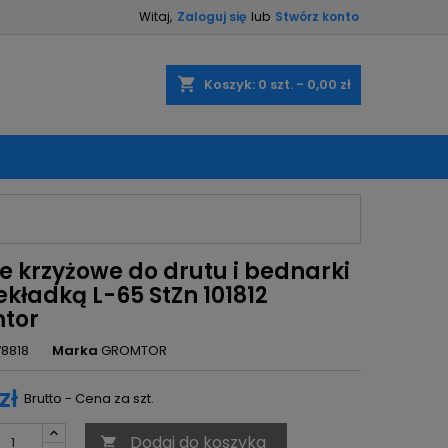
Witaj,
Zaloguj się
lub
Stwórz konto
×
×
×
shopping_cart
Koszyk:
0
szt. - 0,00 zł
ę
ń
e krzyżowe do drutu i bednarki
ekładką L-65 StZn 101812
tor
78818
Marka
GROMTOR
zł
Brutto - Cena za szt.
Dodaj do koszyka
