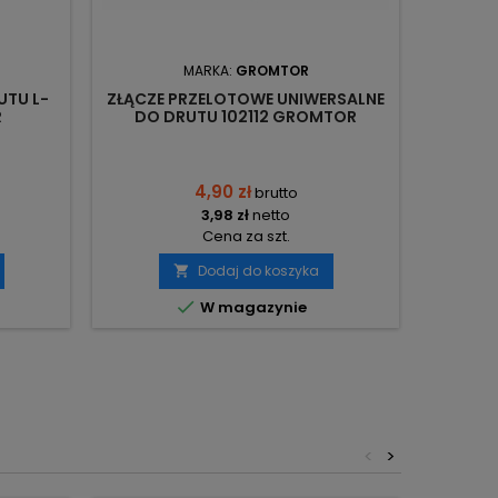
MARKA:
GROMTOR
UTU L-
ZŁĄCZE PRZELOTOWE UNIWERSALNE
GŁOW
R
DO DRUTU 102112 GROMTOR
PRĘTÓ
4,90 zł
brutto
3,98 zł
netto
Cena za szt.
Dodaj do koszyka


W magazynie
<
>