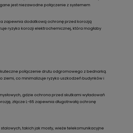
magane jest niezawodne połączenie z systemem
tóra zapewnia dodatkową ochronę przed korozją
uje ryzyko korozji elektrochemicznej, która mogłaby
 skuteczne połączenie drutu odgromowego z bednarką.
o ziemi, co minimalizuje ryzyko uszkodzeń budynków i
emysłowych, gdzie ochrona przed skutkami wyładowań
 korozję, złącze L-65 zapewnia długotrwałą ochronę
 stalowych, takich jak mosty, wieże telekomunikacyjne