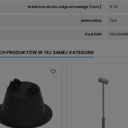
średnica drutu odgromowego [mm]
8-10
jednostka
/szt.
Kod EAN
59036998
YCH PRODUKTÓW W TEJ SAMEJ KATEGORII:
favorite_border