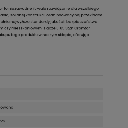
tor to niezawodne i trwałe rozwiązanie dla wszelkiego
ania, solidnej konstrukcji oraz innowacyjnej przekładce
pełnia najwyższe standardy jakości i bezpieczeństwa.
m czy mieszkaniowym, złącze L-65 StZn Gromtor
akupu tego produktu w naszym sklepie, oferując
nkowana
x25