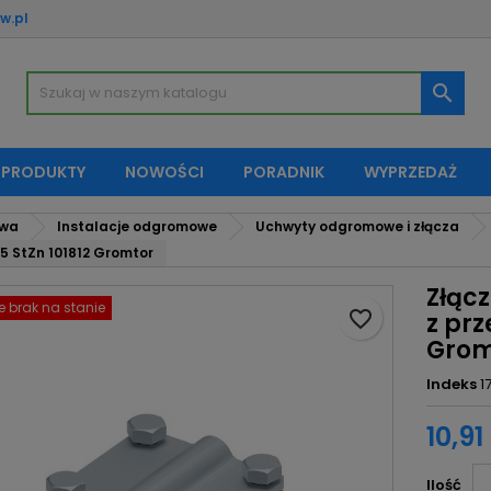
w.pl
oje listy życzeń
twórz listę życzeń
aloguj się

Utwórz nową listę
sisz być zalogowany by zapisać produkty na swojej liście życzeń.
zwa listy życzeń
 PRODUKTY
NOWOŚCI
PORADNIK
WYPRZEDAŻ
Anuluj
Zaloguj si
owa
Instalacje odgromowe
Uchwyty odgromowe i złącza
Anuluj
Utwórz listę życze
65 StZn 101812 Gromtor
Złącz
 brak na stanie
favorite_border
z prz
Grom
Indeks
1
10,91 
Ilość