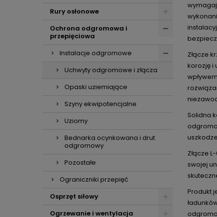
wymagają
Rury osłonowe
wykonani
instalacy
Ochrona odgromowa i
przepięciowa
bezpiecz
Instalacje odgromowe
Złącze k
korozję 
Uchwyty odgromowe i złącza
wpływem 
Opaski uziemiające
rozwiąza
niezawo
Szyny ekwipotencjalne
Solidna k
Uziomy
odgromow
uszkodze
Bednarka ocynkowana i drut
odgromowy
Złącze L
Pozostałe
swojej u
skuteczn
Ograniczniki przepięć
Produkt 
Osprzęt siłowy
ładunków 
Ogrzewanie i wentylacja
odgromow