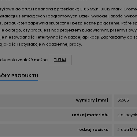
zyżowe do drutu i bednarki z przekładką L-65 StZn 101812 marki Grom
nstalacji uziemiających i odgromowych. Dzięki wysokiej jakości wykon
ej, produkt ten zapewnia skuteczne i bezpieczne połączenie, które s
nie od tego, czy pracujesz nad projektem budowlanym, przemysłowy
je niezawodność i efektywność w każdej aplikacji. Zapraszamy do z
 jakość i satysfakcję w codziennej pracy.
ducenta znaleźć można
TUTAJ
GÓŁY PRODUKTU
wymiary [mm]
65x65
rodzaj materiału
stal ocy
rodzaj zacisku
śruba M8