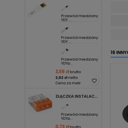
Przewód miedziany
YDY ...
Przewód miedziany
YDY ...
16 INN
Przewód miedziany
YDYp...
3,59 zł
brutto
2,92 zł
netto
favorite_border
Cena za metr
ZŁĄCZKA INSTALACYJNA 3X COMPACT POMARAŃCZOWA 2273-203 WAGO
Przewód miedziany
YDYp...
0,73 zł
brutto