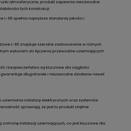
warunki atmosferyczne, produkt zapewnia niezawodne
bilności tych konstrukcji.
e L-65 spełnia najwyższe standardy jakości i
yżowe L-65 znajduje szerokie zastosowanie w różnych
idealnym wyborem do łączenia przewodów uziemiających
ść i bezpieczeństwo są kluczowe dla ciągłości
t gwarantuje długotrwałe i niezawodne działanie nawet
uziemiania instalacji elektrycznych oraz systemów
salność sprawiają, że jest to produkt chętnie
ą ochronę instalacji uziemiających, co jest kluczowe dla