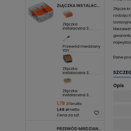
ZŁĄCZKA INSTALACYJNA 3X UNIWERSALNA COMPACT 221-413 WAGO
Złącze kr
rodzaju i
izolacyjn
Złączka
instalacyjna 3...
Niezależ
gwarantu
najwyższą
Przewód miedziany
YDY ...
Dane pro
Złączka
SZCZE
instalacyjna 3...
Opis
Złączka
instalacyjna 3...
1,78 zł
brutto
1,45 zł
netto
favorite_border
Cena za szt.
PRZEWÓD MIEDZIANY YDYP DRUT 3X1,5MM2 ŻO 450/750V