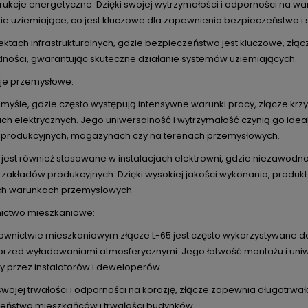
trukcje energetyczne. Dzięki swojej wytrzymałości i odporności na 
e uziemiające, co jest kluczowe dla zapewnienia bezpieczeństwa i sta
ktach infrastrukturalnych, gdzie bezpieczeństwo jest kluczowe, złącz
ności, gwarantując skuteczne działanie systemów uziemiających.
cje przemysłowe:
myśle, gdzie często występują intensywne warunki pracy, złącze krz
jach elektrycznych. Jego uniwersalność i wytrzymałość czynią go 
 produkcyjnych, magazynach czy na terenach przemysłowych.
 jest również stosowane w instalacjach elektrowni, gdzie niezawodno
 zakładów produkcyjnych. Dzięki wysokiej jakości wykonania, produk
ch warunkach przemysłowych.
ictwo mieszkaniowe:
wnictwie mieszkaniowym złącze L-65 jest często wykorzystywane do 
przed wyładowaniami atmosferycznymi. Jego łatwość montażu i uniwer
y przez instalatorów i deweloperów.
swojej trwałości i odporności na korozję, złącze zapewnia długotrwał
eństwa mieszkańców i trwałości budynków.