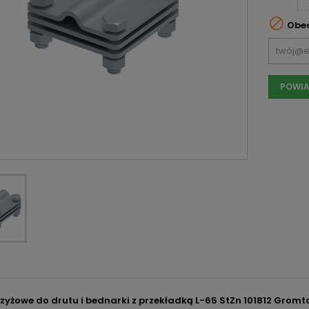

Obec
POWIA
rzyżowe do drutu i bednarki z przekładką L-65 StZn 101812 Gromt