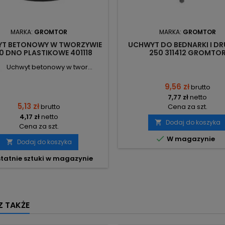
MARKA:
GROMTOR
MARKA:
GROMTOR
T BETONOWY W TWORZYWIE
UCHWYT DO BEDNARKI I DR
0 DNO PLASTIKOWE 401118
250 311412 GROMTO
GROMTOR
Uchwyt betonowy w twor...
9,56 zł
brutto
7,77 zł
netto
5,13 zł
brutto
Cena za szt.
4,17 zł
netto
Dodaj do koszyka

Cena za szt.

W magazynie
Dodaj do koszyka

tatnie sztuki w magazynie
 TAKŻE