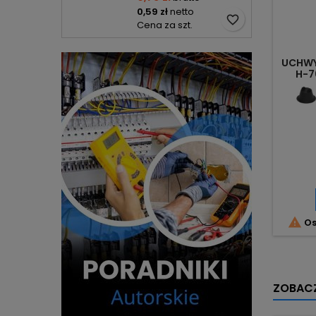
0,59 zł
netto
favorite_border
Cena za szt.
UCHWY
H-7

Os
ZOBACZ