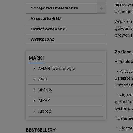
stalowyc
Narzędzia i miernictwo
uziemiaj
Akcesoria GSM
Złącze k
galwanicz
Odzież ochronna
prowadzi
WYPRZEDAŻ
Zastosow
MARKI
- Instal
A-LAN Technologie
- W syst
Dzięki t
ABEX
urządzeń
airRoxy
- Złącze
ALPAR
atmosfery
systemó
Alprod
- Uziemie
- Złącze 
BESTSELLERY