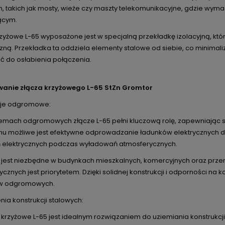
h, takich jak mosty, wieże czy maszty telekomunikacyjne, gdzie wy
ącym.
rzyżowe L-65 wyposażone jest w specjalną przekładkę izolacyjną, k
ną. Przekładka ta oddziela elementy stalowe od siebie, co minimaliz
ć do osłabienia połączenia.
anie złącza krzyżowego L-65 StZn Gromtor
acje odgromowe:
emach odgromowych złącze L-65 pełni kluczową rolę, zapewniając
emu możliwe jest efektywne odprowadzanie ładunków elektrycznych d
 elektrycznych podczas wyładowań atmosferycznych.
 jest niezbędne w budynkach mieszkalnych, komercyjnych oraz prz
cznych jest priorytetem. Dzięki solidnej konstrukcji i odporności na
w odgromowych.
nia konstrukcji stalowych:
krzyżowe L-65 jest idealnym rozwiązaniem do uziemiania konstrukcji