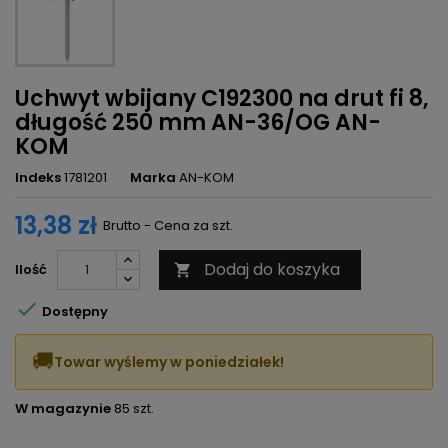
Uchwyt wbijany C192300 na drut fi 8,
długość 250 mm AN-36/OG AN-
KOM
Indeks
1781201
Marka
AN-KOM
13,38 zł
Brutto - Cena za szt.
Dodaj do koszyka
Ilość


Dostępny
🚚
Towar wyślemy w poniedziałek!
W magazynie
85 szt.