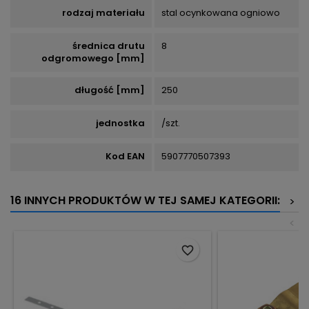
rodzaj materiału
stal ocynkowana ogniowo
średnica drutu
8
odgromowego [mm]
długość [mm]
250
jednostka
/szt.
Kod EAN
5907770507393
16 INNYCH PRODUKTÓW W TEJ SAMEJ KATEGORII:
>
<
favorite_border