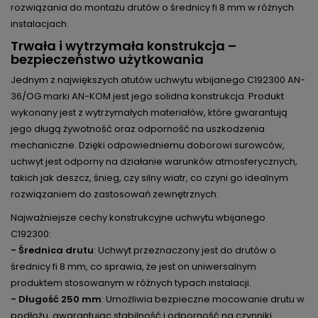
rozwiązania do montażu drutów o średnicy fi 8 mm w różnych
instalacjach.
Trwała i wytrzymała konstrukcja –
bezpieczeństwo użytkowania
Jednym z największych atutów uchwytu wbijanego C192300 AN-
36/OG marki AN-KOM jest jego solidna konstrukcja. Produkt
wykonany jest z wytrzymałych materiałów, które gwarantują
jego długą żywotność oraz odporność na uszkodzenia
mechaniczne. Dzięki odpowiedniemu doborowi surowców,
uchwyt jest odporny na działanie warunków atmosferycznych,
takich jak deszcz, śnieg, czy silny wiatr, co czyni go idealnym
rozwiązaniem do zastosowań zewnętrznych.
Najważniejsze cechy konstrukcyjne uchwytu wbijanego
C192300:
- Średnica drutu
: Uchwyt przeznaczony jest do drutów o
średnicy fi 8 mm, co sprawia, że jest on uniwersalnym
produktem stosowanym w różnych typach instalacji.
- Długość 250 mm
: Umożliwia bezpieczne mocowanie drutu w
podłożu, gwarantując stabilność i odporność na czynniki