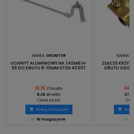
MARKA:
GROMTOR
MARKA:
N
UCHWYT ALUMINIOWY NA TAŚMIE H-
ZŁĄCZE KRZYŻO
65 DO DRUTU 8-10MM STZN 403117
DRUTU ODG
GROMTOR
NZK58 3
10,16 zł
34,11
brutto
8,26 zł
netto
27,73
Cena za szt.
Cena
Dodaj do koszyka
Doda




W magazynie
Do