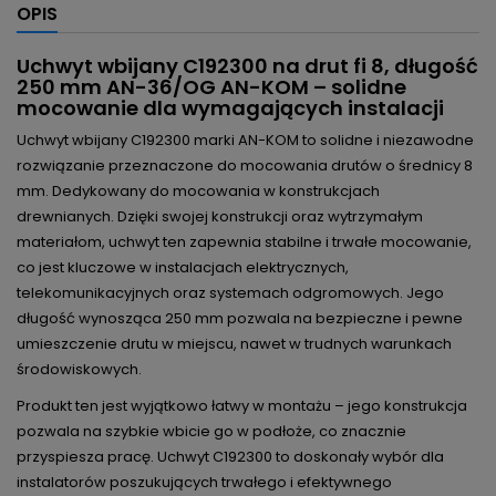
OPIS
Uchwyt wbijany C192300 na drut fi 8, długość
250 mm AN-36/OG AN-KOM – solidne
mocowanie dla wymagających instalacji
Uchwyt wbijany C192300 marki AN-KOM to solidne i niezawodne
rozwiązanie przeznaczone do mocowania drutów o średnicy 8
mm. Dedykowany do mocowania w konstrukcjach
drewnianych. Dzięki swojej konstrukcji oraz wytrzymałym
materiałom, uchwyt ten zapewnia stabilne i trwałe mocowanie,
co jest kluczowe w instalacjach elektrycznych,
telekomunikacyjnych oraz systemach odgromowych. Jego
długość wynosząca 250 mm pozwala na bezpieczne i pewne
umieszczenie drutu w miejscu, nawet w trudnych warunkach
środowiskowych.
Produkt ten jest wyjątkowo łatwy w montażu – jego konstrukcja
pozwala na szybkie wbicie go w podłoże, co znacznie
przyspiesza pracę. Uchwyt C192300 to doskonały wybór dla
instalatorów poszukujących trwałego i efektywnego