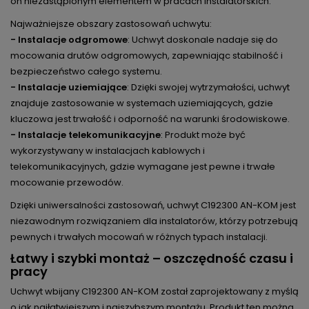
on niezastąpionym elementem w pracach instalatorskich.
Najważniejsze obszary zastosowań uchwytu:
- Instalacje odgromowe
: Uchwyt doskonale nadaje się do
mocowania drutów odgromowych, zapewniając stabilność i
bezpieczeństwo całego systemu.
- Instalacje uziemiające
: Dzięki swojej wytrzymałości, uchwyt
znajduje zastosowanie w systemach uziemiających, gdzie
kluczowa jest trwałość i odporność na warunki środowiskowe.
- Instalacje telekomunikacyjne
: Produkt może być
wykorzystywany w instalacjach kablowych i
telekomunikacyjnych, gdzie wymagane jest pewne i trwałe
mocowanie przewodów.
Dzięki uniwersalności zastosowań, uchwyt C192300 AN-KOM jest
niezawodnym rozwiązaniem dla instalatorów, którzy potrzebują
pewnych i trwałych mocowań w różnych typach instalacji.
Łatwy i szybki montaż – oszczędność czasu i
pracy
Uchwyt wbijany C192300 AN-KOM został zaprojektowany z myślą
o jak najłatwiejszym i najszybszym montażu. Produkt ten można