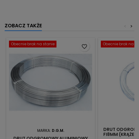
ZOBACZ TAKŻE
<
>
Obecnie brak na stanie
Obecnie brak na st
favorite_border
DRUT ODGROM
MARKA:
D.G.M.
FI8MM (KRĄŻEK 
DRUT ODGROMOWY ALUMINIOWY