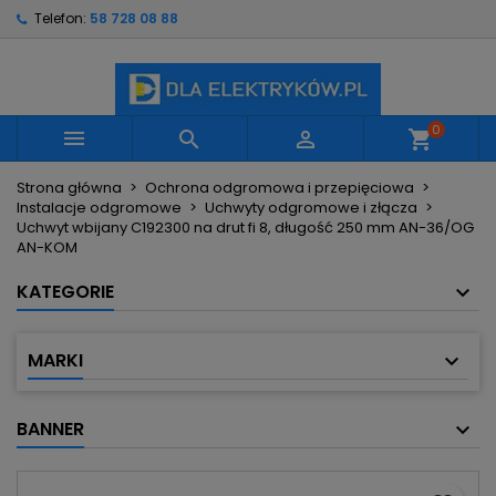
Telefon:
58 728 08 88
×
×
×
Moje listy życzeń
Utwórz listę życzeń
Zaloguj się
Utwórz nową listę
add_circle_outline
Musisz być zalogowany by zapisać produkty na
Nazwa listy życzeń
swojej liście życzeń.
0



shopping_cart
Strona główna
Ochrona odgromowa i przepięciowa
Anuluj
Zaloguj się
Instalacje odgromowe
Uchwyty odgromowe i złącza
Anuluj
Utwórz listę życzeń
Uchwyt wbijany C192300 na drut fi 8, długość 250 mm AN-36/OG
AN-KOM
KATEGORIE
MARKI
BANNER