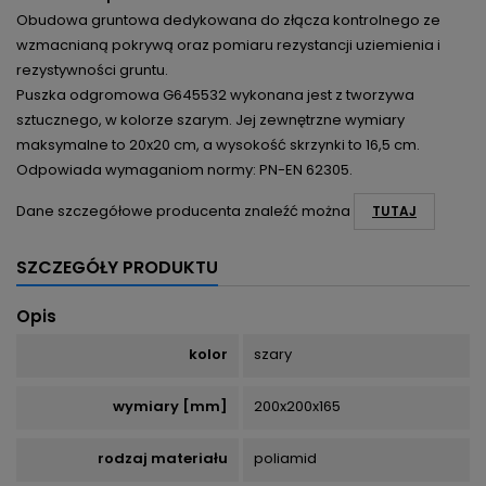
Obudowa gruntowa dedykowana do złącza kontrolnego ze
wzmacnianą pokrywą oraz pomiaru rezystancji uziemienia i
rezystywności gruntu.
Puszka odgromowa G645532 wykonana jest z tworzywa
sztucznego, w kolorze szarym. Jej zewnętrzne wymiary
maksymalne to 20x20 cm, a wysokość skrzynki to 16,5 cm.
Odpowiada wymaganiom normy: PN-EN 62305.
Dane szczegółowe producenta znaleźć można
TUTAJ
SZCZEGÓŁY PRODUKTU
Opis
kolor
szary
wymiary [mm]
200x200x165
rodzaj materiału
poliamid