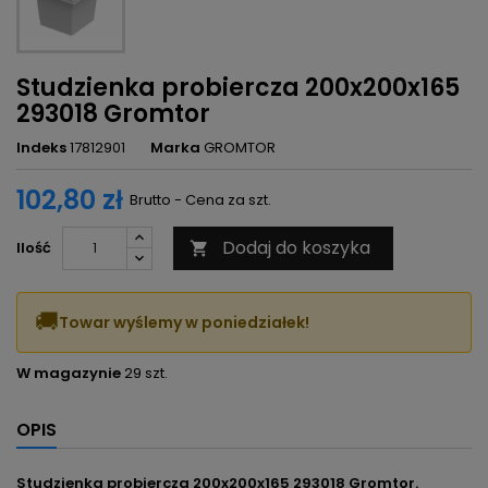
Studzienka probiercza 200x200x165
293018 Gromtor
Indeks
17812901
Marka
GROMTOR
102,80 zł
Brutto - Cena za szt.
Dodaj do koszyka
Ilość

🚚
Towar wyślemy w poniedziałek!
W magazynie
29 szt.
OPIS
Studzienka probiercza 200x200x165 293018 Gromtor.