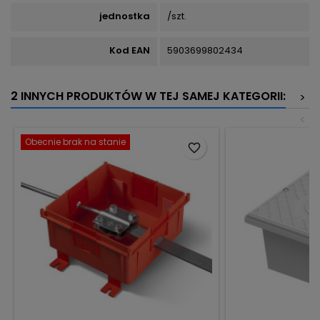
jednostka
/szt.
Kod EAN
5903699802434
2 INNYCH PRODUKTÓW W TEJ SAMEJ KATEGORII:
>
<
Obecnie brak na stanie
favorite_border