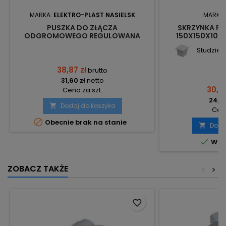
MARKA:
ELEKTRO-PLAST NASIELSK
MARKA
PUSZKA DO ZŁĄCZA
SKRZYNKA PR
ODGROMOWEGO REGULOWANA
150X150X100
0266-00 ELEKTRO-PLAST
Studzienk
38,87 zł
brutto
31,60 zł
netto
30,25
Cena za szt.
24,59
Dodaj do koszyka

Cena

Obecnie brak na stanie
Doda


W m
ZOBACZ TAKŻE
<
>
favorite_border