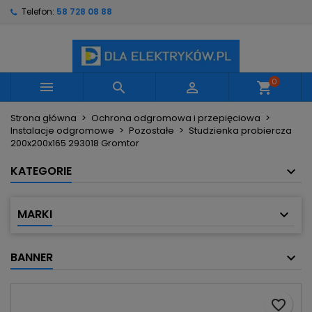
Telefon:
58 728 08 88
×
×
×
Moje listy życzeń
Utwórz listę życzeń
Zaloguj się
Utwórz nową listę
add_circle_outline
Musisz być zalogowany by zapisać produkty na
Nazwa listy życzeń
swojej liście życzeń.
0



shopping_cart
Strona główna
Ochrona odgromowa i przepięciowa
Anuluj
Zaloguj się
Instalacje odgromowe
Pozostałe
Studzienka probiercza
Anuluj
Utwórz listę życzeń
200x200x165 293018 Gromtor
KATEGORIE
MARKI
BANNER
favorite_border