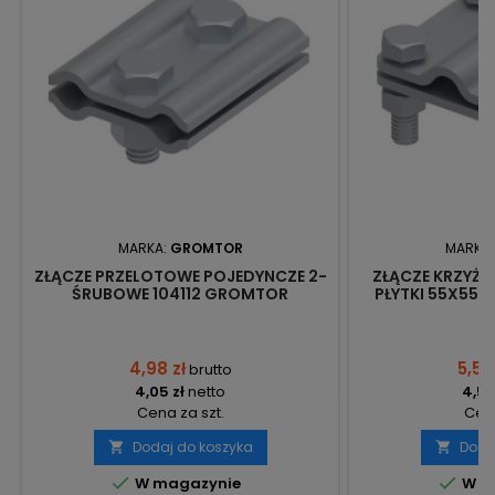
MARKA:
GROMTOR
MARKA
ZŁĄCZE PRZELOTOWE POJEDYNCZE 2-
ZŁĄCZE KRZYŻO
ŚRUBOWE 104112 GROMTOR
PŁYTKI 55X55M
4,98 zł
5,54
brutto
4,05 zł
netto
4,50
Cena za szt.
Cena
Dodaj do koszyka
Doda




W magazynie
W m