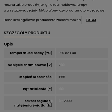
można takie produkty jak gniazda meblowe, lampy
warsztatowe, czujniki MV, plafony, czy programatory czasowe.
Dane szczegółowe producenta znaleźć można
TUTAJ
SZCZEGÓŁY PRODUKTU
Opis
temperatura pracy [°C]
-20 do+40
napięcie znamionowe [V]
230
stopień szczelności
IP65
kąt działania [°]
180
zakres regulacji
3 - 2000
natężenia światła [lx]