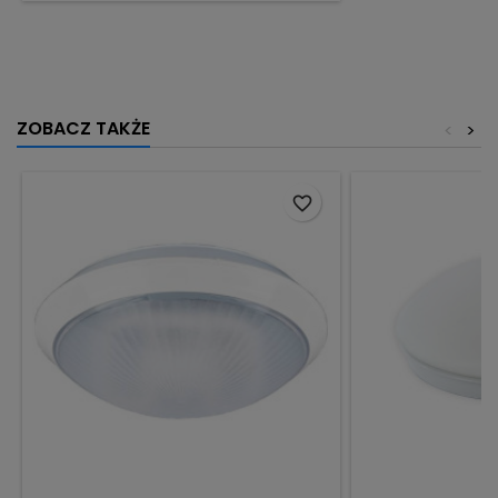
ZOBACZ TAKŻE
<
>
favorite_border