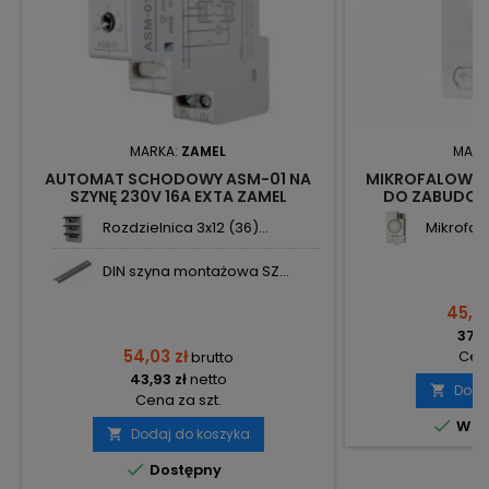
MARKA:
ZAMEL
MARK
AUTOMAT SCHODOWY ASM-01 NA
MIKROFALOWY 
SZYNĘ 230V 16A EXTA ZAMEL
DO ZABUDOW
Rozdzielnica 3x12 (36)...
Mikrofalo
DIN szyna montażowa SZ...
45,65
37,11
54,03 zł
Cena
brutto
43,93 zł
netto
Doda

Cena za szt.

W m
Dodaj do koszyka


Dostępny