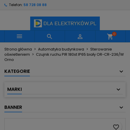
Telefon:
58 728 08 88
×
×
×
Moje listy życzeń
Utwórz listę życzeń
Zaloguj się
Utwórz nową listę
add_circle_outline
Musisz być zalogowany by zapisać produkty na
Nazwa listy życzeń
swojej liście życzeń.
0



shopping_cart
Strona główna
Automatyka budynkowa
Sterowanie
Anuluj
Zaloguj się
oświetleniem
Czujnik ruchu PIR 180st IP65 biały OR-CR-236/W
Anuluj
Utwórz listę życzeń
Orno
KATEGORIE
MARKI
BANNER
favorite_border