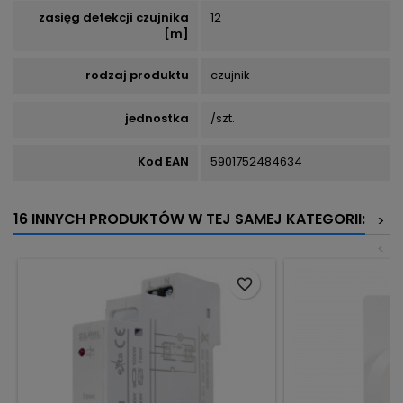
zasięg detekcji czujnika
12
[m]
rodzaj produktu
czujnik
jednostka
/szt.
Kod EAN
5901752484634
16 INNYCH PRODUKTÓW W TEJ SAMEJ KATEGORII:
>
<
favorite_border