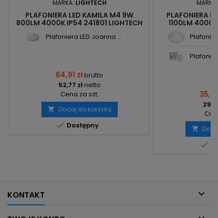
MARKA:
LIGHTECH
MARKA
PLAFONIERA LED KAMILA M4 9W
PLAFONIERA L
800LM 4000K IP54 241801 LIGHTECH
1100LM 4000K
Plafoniera LED Joanna ...
Plafonier
Plafonier
64,91 zł
brutto
52,77 zł
netto
35,82
Cena za szt.
29,12
Dodaj do koszyka

Cena

Dostępny
Doda


Do

KONTAKT