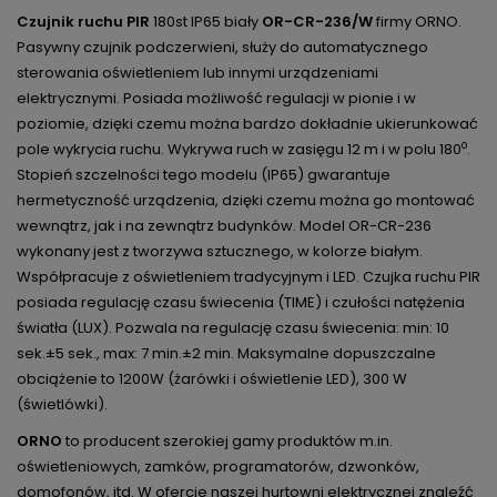
Czujnik ruchu PIR
180st IP65 biały
OR-CR-236/W
firmy ORNO.
Pasywny czujnik podczerwieni,
służy do automatycznego
sterowania oświetleniem lub innymi urządzeniami
elektrycznymi. Posiada możliwość regulacji w pionie i w
poziomie, dzięki czemu można bardzo dokładnie ukierunkować
o
pole wykrycia ruchu. Wykrywa ruch w zasięgu 12 m i w polu 180
.
Stopień szczelności tego modelu (IP65) gwarantuje
hermetyczność urządzenia, dzięki czemu można go montować
wewnątrz, jak i na zewnątrz budynków. Model OR-CR-236
wykonany jest z tworzywa sztucznego, w kolorze białym.
Współpracuje z oświetleniem tradycyjnym i LED. Czujka ruchu PIR
posiada regulację czasu świecenia (TIME) i czułości natężenia
światła (LUX). Pozwala na regulację czasu świecenia: min: 10
sek.±5 sek., max: 7 min.±2 min.
Maksymalne dopuszczalne
obciążenie to 1200W (żarówki i oświetlenie LED), 300 W
(świetlówki).
ORNO
to producent szerokiej gamy produktów m.in.
oświetleniowych, zamków, programatorów, dzwonków,
domofonów, itd. W ofercie naszej hurtowni elektrycznej znaleźć