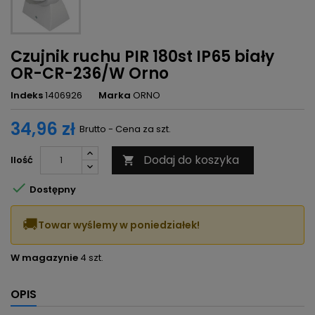
Czujnik ruchu PIR 180st IP65 biały
OR-CR-236/W Orno
Indeks
1406926
Marka
ORNO
34,96 zł
Brutto - Cena za szt.
Dodaj do koszyka
Ilość


Dostępny
🚚
Towar wyślemy w poniedziałek!
W magazynie
4 szt.
OPIS