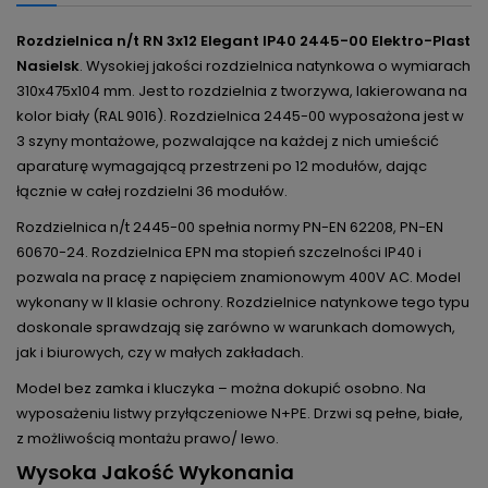
Rozdzielnica n/t RN 3x12 Elegant IP40 2445-00 Elektro-Plast
Nasielsk
. Wysokiej jakości rozdzielnica natynkowa o wymiarach
310x475x104 mm. Jest to rozdzielnia z tworzywa, lakierowana na
kolor biały (RAL 9016). Rozdzielnica 2445-00 wyposażona jest w
3 szyny montażowe, pozwalające na każdej z nich umieścić
aparaturę wymagającą przestrzeni po 12 modułów, dając
łącznie w całej rozdzielni 36 modułów.
Rozdzielnica n/t 2445-00 spełnia normy PN-EN 62208, PN-EN
60670-24. Rozdzielnica EPN ma stopień szczelności IP40 i
pozwala na pracę z napięciem znamionowym 400V AC. Model
wykonany w II klasie ochrony. Rozdzielnice natynkowe tego typu
doskonale sprawdzają się zarówno w warunkach domowych,
jak i biurowych, czy w małych zakładach.
Model bez zamka i kluczyka – można dokupić osobno. Na
wyposażeniu listwy przyłączeniowe N+PE. Drzwi są pełne, białe,
z możliwością montażu prawo/ lewo.
Wysoka Jakość Wykonania