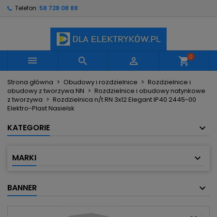
Telefon:
58 728 08 88
×
×
×
Moje listy życzeń
Utwórz listę życzeń
Zaloguj się
Utwórz nową listę
add_circle_outline
Musisz być zalogowany by zapisać produkty na
Nazwa listy życzeń
swojej liście życzeń.
0



shopping_cart
Strona główna
Obudowy i rozdzielnice
Rozdzielnice i
Anuluj
Zaloguj się
obudowy z tworzywa NN
Rozdzielnice i obudowy natynkowe
Anuluj
Utwórz listę życzeń
z tworzywa
Rozdzielnica n/t RN 3x12 Elegant IP40 2445-00
Elektro-Plast Nasielsk
KATEGORIE
MARKI
BANNER