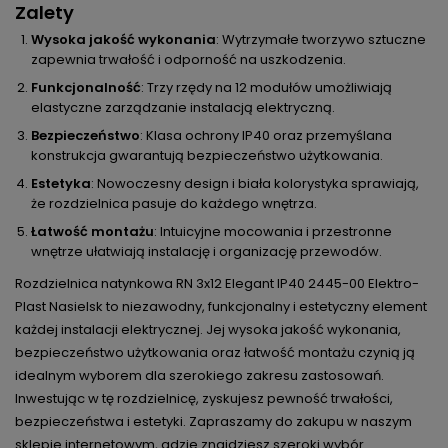
Zalety
Wysoka jakość wykonania
: Wytrzymałe tworzywo sztuczne
zapewnia trwałość i odporność na uszkodzenia.
Funkcjonalność
: Trzy rzędy na 12 modułów umożliwiają
elastyczne zarządzanie instalacją elektryczną.
Bezpieczeństwo
: Klasa ochrony IP40 oraz przemyślana
konstrukcja gwarantują bezpieczeństwo użytkowania.
Estetyka
: Nowoczesny design i biała kolorystyka sprawiają,
że rozdzielnica pasuje do każdego wnętrza.
Łatwość montażu
: Intuicyjne mocowania i przestronne
wnętrze ułatwiają instalację i organizację przewodów.
Rozdzielnica natynkowa RN 3x12 Elegant IP40 2445-00 Elektro-
Plast Nasielsk to niezawodny, funkcjonalny i estetyczny element
każdej instalacji elektrycznej. Jej wysoka jakość wykonania,
bezpieczeństwo użytkowania oraz łatwość montażu czynią ją
idealnym wyborem dla szerokiego zakresu zastosowań.
Inwestując w tę rozdzielnicę, zyskujesz pewność trwałości,
bezpieczeństwa i estetyki. Zapraszamy do zakupu w naszym
sklepie internetowym, gdzie znajdziesz szeroki wybór