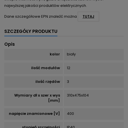
najwyższej jakości produktów elektrycznych.
Dane szczegółowe EPN znaleźć można
TUTAJ
SZCZEGÓŁY PRODUKTU
Opis
kolor
biały
ilość modułów
12
ilość rzędów
3
Wymiary dł x szer x wys
310x475x104
[mm]
napięcie znamionowe [V]
400
stopień szczelności
IP40