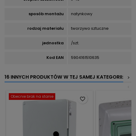
sposób montażu
natynkowy
rodzaj materiału
tworzywo sztuczne
jednostka
/szt.
Kod EAN
5904161510635
16 INNYCH PRODUKTÓW W TEJ SAMEJ KATEGORII:
>
<
Obecnie brak na stanie
favorite_border