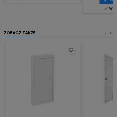

W m
ZOBACZ TAKŻE
<
>
favorite_border