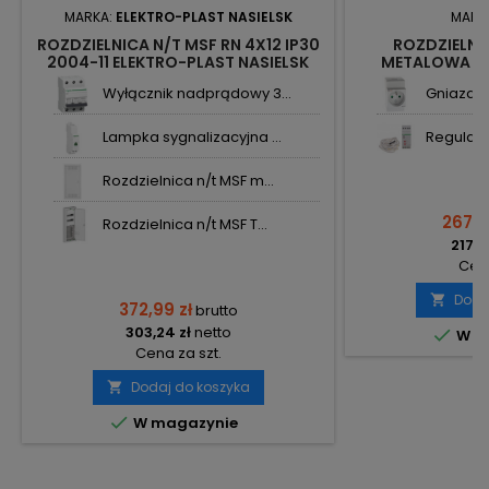
MARKA:
ELEKTRO-PLAST NASIELSK
MARK
ROZDZIELNICA N/T MSF RN 4X12 IP30
ROZDZIELN
2004-11 ELEKTRO-PLAST NASIELSK
METALOWA RZ
K
Wyłącznik nadprądowy 3...
Gniazdo 
Lampka sygnalizacyjna ...
Regulator
Rozdzielnica n/t MSF m...
267,9
Rozdzielnica n/t MSF T...
217,8
Cena
Doda

372,99 zł
brutto
303,24 zł
netto

W m
Cena za szt.
Dodaj do koszyka


W magazynie