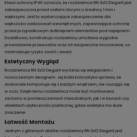
Klasa ochrony IP40 oznacza, że rozdzielnica RN 3x12 Elegant jest
zabezpieczona przed ciałami obcymi o średnicy 1 mm i
większymi. Jest to wystarczające zabezpieczenie dla
większości zastosowań wewnętrznych, zapewniające ochronę
przed przypadkowym dotknięciem elementów pod napięciem.
Dodatkowo, konstrukcja rozdzielnicy umożliwia wygodne
prowadzenie przewodów oraz ich bezpieczne mocowanie, co
minimalizuje ryzyko zwarć i awarii.
Estetyczny Wygląd
Rozdzielnica RN 3x12 Elegant wyróżnia się eleganckim i
nowoczesnym designem. Jej biała kolorystyka sprawia, że
doskonale komponuje się z każdym wnętrzem, nie rzucając się
w oczy. Dzięki temu rozdzielnica może być montowana
zarówno w pomieszczeniach mieszkalnych, jak i w biurach czy
obiektach użyteczności publicznej, gdzie estetyka ma duże
znaczenie.
Łatwość Montażu
Jednym z głównych atutów rozdzielnicy RN 3x12 Elegant jest