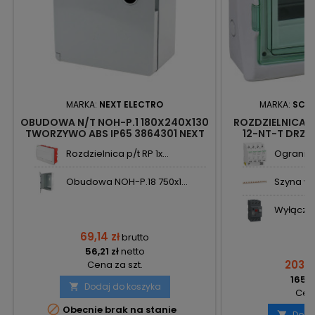
MARKA:
NEXT ELECTRO
MARKA:
SCHN
OBUDOWA N/T NOH-P.1 180X240X130
ROZDZIELNICA N/
TWORZYWO ABS IP65 3864301 NEXT
12-NT-T DRZW
ELECTRO
MUREVA 13
Rozdzielnica p/t RP 1x...
Ograniczn
Obudowa NOH-P.18 750x1...
Szyna wi
Wyłącznik
69,14 zł
brutto
56,21 zł
netto
203,3
Cena za szt.
165,3
Dodaj do koszyka

Cena

Obecnie brak na stanie
Doda
