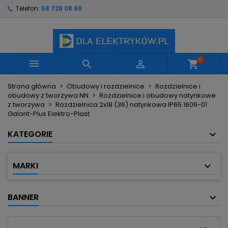
Telefon:
58 728 08 88
×
×
×
Moje listy życzeń
Utwórz listę życzeń
Zaloguj się
Utwórz nową listę
add_circle_outline
Musisz być zalogowany by zapisać produkty na
Nazwa listy życzeń
swojej liście życzeń.
0



shopping_cart
Strona główna
Obudowy i rozdzielnice
Rozdzielnice i
Anuluj
Zaloguj się
obudowy z tworzywa NN
Rozdzielnice i obudowy natynkowe
Anuluj
Utwórz listę życzeń
z tworzywa
Rozdzielnica 2x18 (36) natynkowa IP65 1606-01
Galant-Plus Elektro-Plast
KATEGORIE
MARKI
BANNER