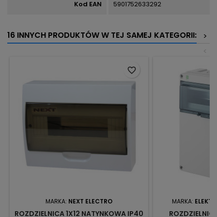
Kod EAN
5901752633292
16 INNYCH PRODUKTÓW W TEJ SAMEJ KATEGORII:
>
<
favorite_border
MARKA:
NEXT ELECTRO
MARKA:
ELEKTR
ROZDZIELNICA 1X12 NATYNKOWA IP40
ROZDZIELNICA 