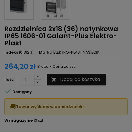
Rozdzielnica 2x18 (36) natynkowa
IP65 1606-01 Galant-Plus Elektro-
Plast
Indeks
1013124
Marka
ELEKTRO-PLAST NASIELSK
264,20 zł
Brutto - Cena za szt.
Dodaj do koszyka
Ilość


Dostępny
🚚
Towar wyślemy w poniedziałek!
W magazynie
10 szt.