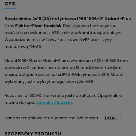
OPIS
Rozdzielnica 2x18 (36) natynkowa IP65 1606-01 Galant-Plus
,
firmy
Elektro-Plast Nasielsk
. Dwurzędowa hermetyczna
rozdzielnica wykonan z ABS, z drzwiczkami transparentnymi.
Wyposażona m.in. w listwy zaciskowe N+PE oraz szynę
montażową TH-35.
Model 1606-01, serii Galant-Plus o wymiarach 432x464x160 mm
pozwala w 2 rzędach na montaż po 18 modułów w każdym,
posiada stopień szczelności IP65. Wytrzymałość IK08. Model
wykonany jest z wytrzymałego tworzywa ABS.
Rozdzielnia 1606-01 zamykana jest na zatrzask. Opcjonalnie
można dokupić
zamek z kluczem
.
Dane szczegółowe producenta znaleźć można
TUTAJ
SZCZEGÓŁY PRODUKTU