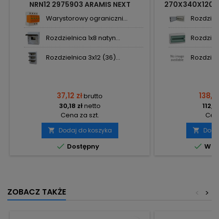
NRN12 2975903 ARAMIS NEXT
270X340X120 H
Warystorowy ograniczni...
Rozdzieln
Rozdzielnica 1x8 natyn...
Rozdzielni
Rozdzielnica 3x12 (36)...
Rozdzieln
37,12 zł
138,9
brutto
30,18 zł
netto
112,9
Cena za szt.
Cena
Dodaj do koszyka
Doda




Dostępny
W m
ZOBACZ TAKŻE
<
>