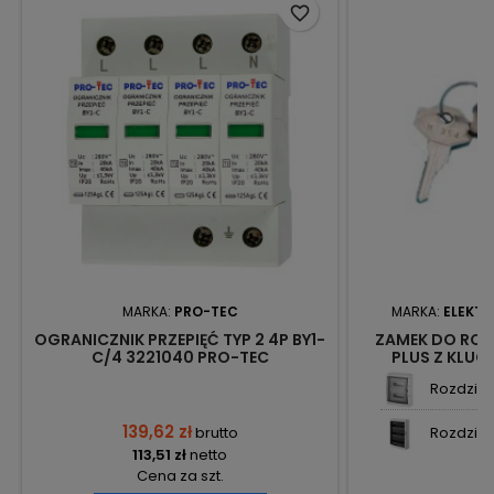
favorite_border
MARKA:
PRO-TEC
MARKA:
ELEKTR
OGRANICZNIK PRZEPIĘĆ TYP 2 4P BY1-
ZAMEK DO ROZ
C/4 3221040 PRO-TEC
PLUS Z KLUC
ELEKT
Rozdzieln
139,62 zł
brutto
Rozdzieln
113,51 zł
netto
Cena za szt.