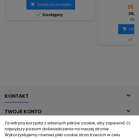
Dodaj do koszyka

33,14
26,94

Dostępny
Cena
Doda


Do

KONTAKT

TWOJE KONTO
Ta witryna korzysta z własnych plików cookie, aby zapewnić Ci

INFORMACJE DLA CIEBIE
najwyższy poziom doświadczenia na naszej stronie .
Wykorzystujemy również pliki cookie stron trzecich w celu