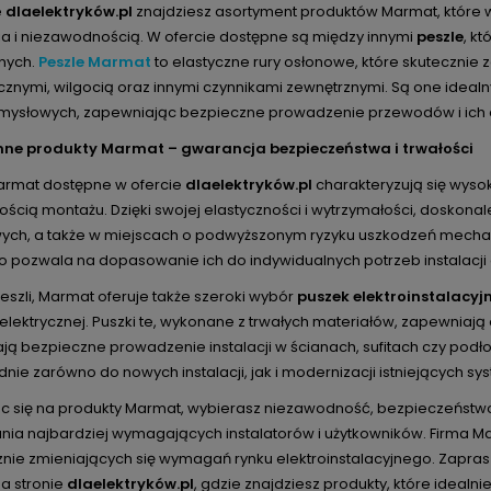
e
dlaelektryków.pl
znajdziesz asortyment produktów Marmat, które wy
a i niezawodnością. W ofercie dostępne są między innymi
peszle
, k
znych.
Peszle Marmat
to elastyczne rury osłonowe, które skutecznie
znymi, wilgocią oraz innymi czynnikami zewnętrznymi. Są one idea
zemysłowych, zapewniając bezpieczne prowadzenie przewodów i ich 
 inne produkty Marmat – gwarancja bezpieczeństwa i trwałości
armat dostępne w ofercie
dlaelektryków.pl
charakteryzują się wys
ością montażu. Dzięki swojej elastyczności i wytrzymałości, doskon
ych, a także w miejscach o podwyższonym ryzyku uszkodzeń mechani
o pozwala na dopasowanie ich do indywidualnych potrzeb instalacji 
szli, Marmat oferuje także szeroki wybór
puszek elektroinstalacyj
i elektrycznej. Puszki te, wykonane z trwałych materiałów, zapewnia
ją bezpieczne prowadzenie instalacji w ścianach, sufitach czy podł
ie zarówno do nowych instalacji, jak i modernizacji istniejących s
c się na produkty Marmat, wybierasz niezawodność, bezpieczeństwo
nia najbardziej wymagających instalatorów i użytkowników. Firma Ma
nie zmieniających się wymagań rynku elektroinstalacyjnego. Zapr
a stronie
dlaelektryków.pl
, gdzie znajdziesz produkty, które idealnie