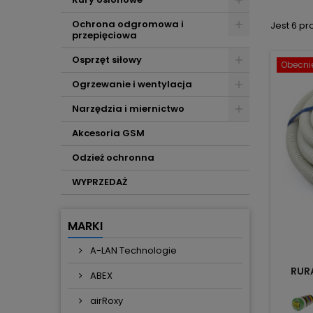
Ochrona odgromowa i
Jest 6 pr
przepięciowa
Osprzęt siłowy
Obecnie
Ogrzewanie i wentylacja
Narzędzia i miernictwo
Akcesoria GSM
Odzież ochronna
WYPRZEDAŻ
MARKI
A-LAN Technologie
RUR
ABEX
airRoxy