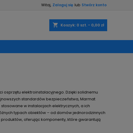
Witaj,
Zaloguj się
lub
Stwórz konto
×
×
×
×
shopping_cart
Koszyk:
0
szt. - 0,00 zł
)
ę
ń
ści osprzętu elektroinstalacyjnego. Dzięki solidnemu
ajnowszych standardów bezpieczeństwa, Marmat
o stosowane w instalacjach elektrycznych, a ich
 różnych typach obiektów – od domów jednorodzinnych
h produktów, oferując komponenty, które gwarantują