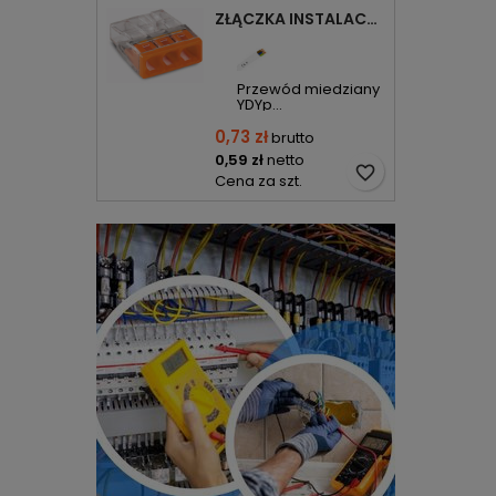
ZŁĄCZKA INSTALACYJNA 3X COMPACT POMARAŃCZOWA 2273-203 WAGO
Przewód miedziany
YDYp...
0,73 zł
brutto
0,59 zł
netto
favorite_border
Cena za szt.