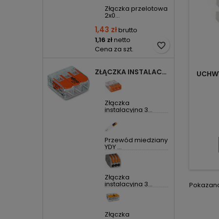
Złączka przelotowa
2x0...
1,43 zł
brutto
1,16 zł
netto
favorite_border
Cena za szt.
ZŁĄCZKA INSTALACYJNA 3X UNIWERSALNA COMPACT 221-413 WAGO
UCHWY
Złączka
instalacyjna 3...
Przewód miedziany
YDY ...
Złączka
instalacyjna 3...
Pokazano 
Złączka