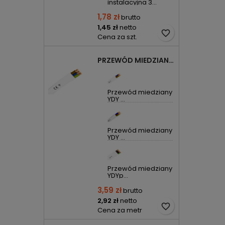
instalacyjna 3...
1,78 zł
brutto
1,45 zł
netto
favorite_border
Cena za szt.
PRZEWÓD MIEDZIANY YDYP DRUT 3X1,5MM2 ŻO 450/750V
Przewód miedziany
YDY ...
Przewód miedziany
YDY ...
Przewód miedziany
YDYp...
3,59 zł
brutto
2,92 zł
netto
favorite_border
Cena za metr