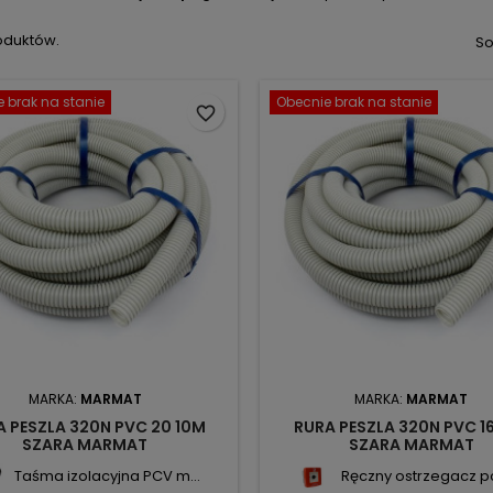
oduktów.
So
 brak na stanie
Obecnie brak na stanie
favorite_border
MARKA:
MARMAT
MARKA:
MARMAT
A PESZLA 320N PVC 20 10M
RURA PESZLA 320N PVC 1
SZARA MARMAT
SZARA MARMAT
Taśma izolacyjna PCV m...
Ręczny ostrzegacz po