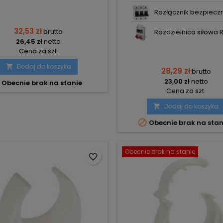
Rozłącznik bezpieczni
32,53 zł
brutto
Rozdzielnica siłowa RS
26,45 zł
netto
Cena za szt.
Dodaj do koszyka

28,29 zł
brutto
23,00 zł
netto
Obecnie brak na stanie
Cena za szt.
Dodaj do koszyka


Obecnie brak na stan
Obecnie brak na stanie
favorite_border