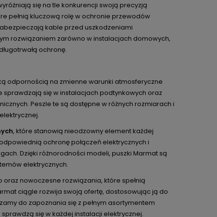
różniają się na tle konkurencji swoją precyzją
tóre pełnią kluczową rolę w ochronie przewodów
 zabezpieczają kable przed uszkodzeniami
lnym rozwiązaniem zarówno w instalacjach domowych,
długotrwałą ochronę.
oką odpornością na zmienne warunki atmosferyczne
ale sprawdzają się w instalacjach podtynkowych oraz
cznych. Peszle te są dostępne w różnych rozmiarach i
elektrycznej.
nych
, które stanowią nieodzowny element każdej
ją odpowiednią ochronę połączeń elektrycznych i
ogach. Dzięki różnorodności modeli, puszki Marmat są
ystemów elektrycznych.
 oraz nowoczesne rozwiązania, które spełnią
rmat ciągle rozwija swoją ofertę, dostosowując ją do
aszamy do zapoznania się z pełnym asortymentem
 sprawdzą się w każdej instalacji elektrycznej.