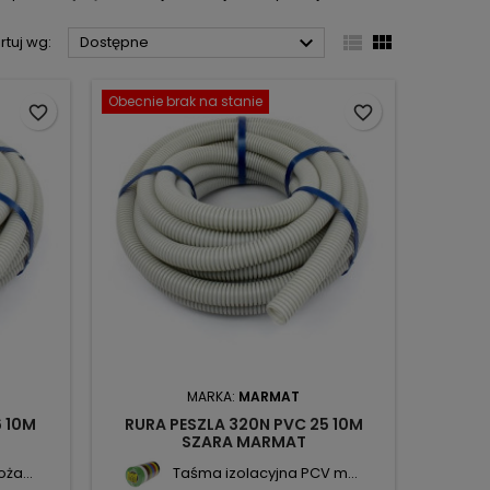



rtuj wg:
Dostępne
Obecnie brak na stanie
favorite_border
favorite_border
MARKA:
MARMAT
6 10M
RURA PESZLA 320N PVC 25 10M
SZARA MARMAT
ża...
Taśma izolacyjna PCV m...