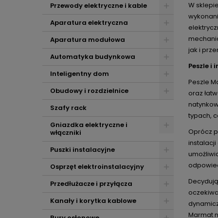
W sklepi
Przewody elektryczne i kable
wykonani
Aparatura elektryczna
elektryc
mechanic
Aparatura modułowa
jak i pr
Automatyka budynkowa
Peszle i
Inteligentny dom
Peszle M
Obudowy i rozdzielnice
oraz łatw
natynkow
Szafy rack
typach, c
Gniazdka elektryczne i
Oprócz pe
włączniki
instalacj
Puszki instalacyjne
umożliwia
odpowiedn
Osprzęt elektroinstalacyjny
Decydują
Przedłużacze i przyłącza
oczekiwa
Kanały i korytka kablowe
dynamicz
Marmat n
Rury osłonowe