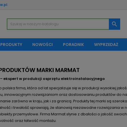
w.pl
oje listy życzeń
(modalTitle))
twórz listę życzeń
aloguj się

Utwórz nową listę
confirmMessage))
sisz być zalogowany by zapisać produkty na swojej liście życzeń.
zwa listy życzeń
 PRODUKTY
NOWOŚCI
PORADNIK
WYPRZEDAŻ
((cancelText))
Anuluj
((modalDeleteText)
Zaloguj si
Anuluj
Utwórz listę życze
A PRODUKTÓW MARKI MARMAT
 ekspert w produkcji osprzętu elektroinstalacyjnego
 polska firma, która od lat specjalizuje się w produkcji wysokiej jako
u, innowacyjnym rozwiązaniom oraz dostosowaniu produktów do n
nanie zarówno w kraju, jak i za granicą. Produkty tej marki są szerok
alność i trwałość sprawiają, że stanowią niezawodne rozwiązania w
obiekty przemysłowe. Firma Marmat słynie z dbałości o jakość swoic
wotność oraz łatwość montażu.