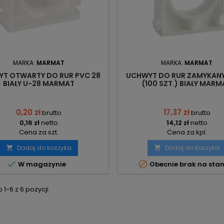
MARKA:
MARMAT
MARKA:
MARMAT
T OTWARTY DO RUR PVC 28
UCHWYT DO RUR ZAMYKANY
BIAŁY U-28 MARMAT
(100 SZT.) BIAŁY MARM
0,20 zł
17,37 zł
brutto
brutto
0,16 zł
netto
14,12 zł
netto
Cena za szt.
Cena za kpl.
Dodaj do koszyka
Dodaj do koszyka




W magazynie
Obecnie brak na stan
1-6 z 6 pozycji