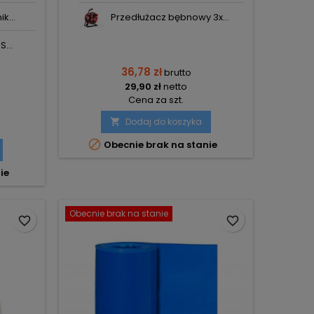
k...
Przedłużacz bębnowy 3x...
...
36,78 zł
brutto
29,90 zł
netto
Cena za szt.
Dodaj do koszyka


Obecnie brak na stanie
ie
Obecnie brak na stanie
favorite_border
favorite_border