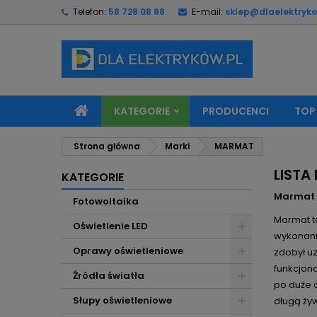
Telefon:
58 728 08 88
E-mail:
sklep@dlaelektryko
M
(
U
Z
add_circle_outline
((
Mu
Na
KATEGORIE
PRODUCENCI
TOP
Strona główna
Marki
MARMAT
LIST
KATEGORIE
Marmat –
Fotowoltaika
Marmat to
Oświetlenie LED
wykonani
Oprawy oświetleniowe
zdobył uz
funkcjon
Źródła światła
po duże 
Słupy oświetleniowe
długą ży